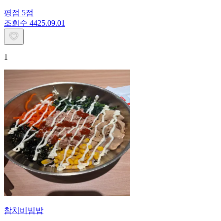
평점
5
점
조회수
44
25.09.01
1
참치비빔밥