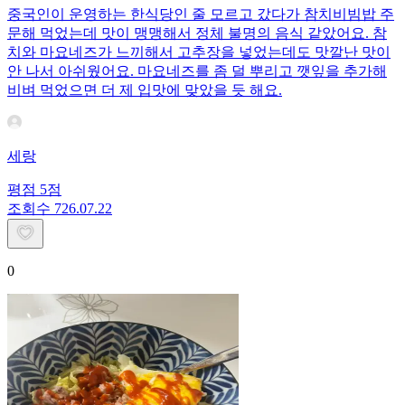
중국인이 운영하는 한식당인 줄 모르고 갔다가 참치비빔밥 주
문해 먹었는데 맛이 맹맹해서 정체 불명의 음식 같았어요. 참
치와 마요네즈가 느끼해서 고추장을 넣었는데도 맛깔난 맛이
안 나서 아쉬웠어요. 마요네즈를 좀 덜 뿌리고 깻잎을 추가해
비벼 먹었으면 더 제 입맛에 맞았을 듯 해요.
세랑
평점
5
점
조회수
7
26.07.22
0