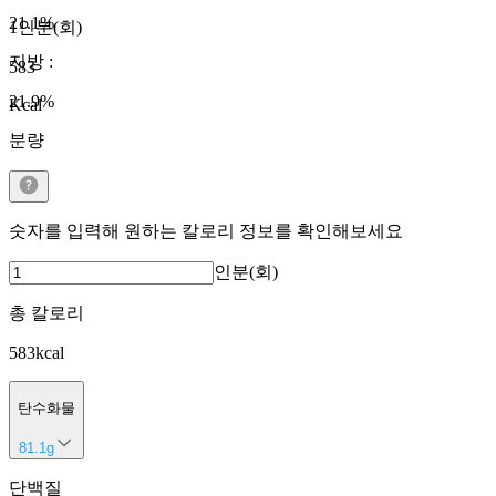
21.1
%
1인분(회)
지방
:
583
21.9
%
Kcal
분량
숫자를 입력해 원하는 칼로리 정보를 확인해보세요
인분(회)
총 칼로리
583
kcal
탄수화물
81.1
g
단백질