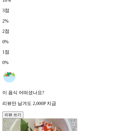
10
%
3
점
2
%
2
점
0
%
1
점
0
%
이 음식 어떠셨나요?
리뷰만 남겨도
2,000
P
지급
리뷰 쓰기