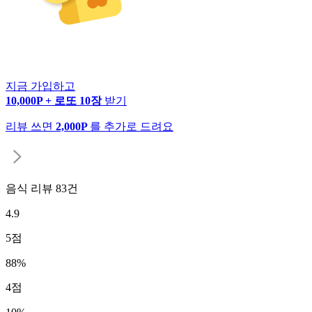
지금 가입하고
10,000P + 로또 10장
받기
리뷰 쓰면
2,000P
를 추가로 드려요
음식 리뷰
83
건
4.9
5
점
88
%
4
점