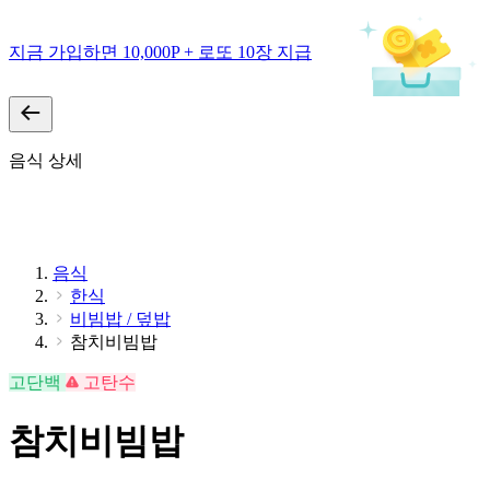
지금 가입하면 10,000P + 로또 10장 지급
음식 상세
음식
한식
비빔밥 / 덮밥
참치비빔밥
고단백
고탄수
참치비빔밥