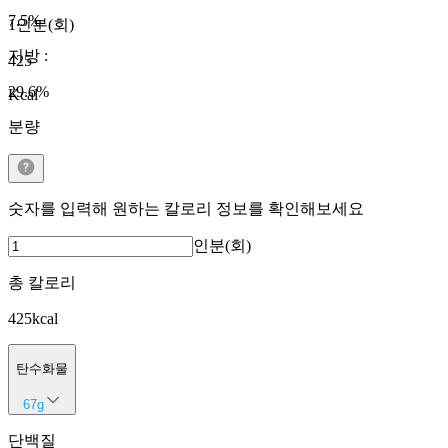
7.5
%
1인분(회)
지방
:
425
29.6
%
Kcal
분량
숫자를 입력해 원하는 칼로리 정보를 확인해보세요
인분(회)
총 칼로리
425
kcal
탄수화물
67
g
단백질