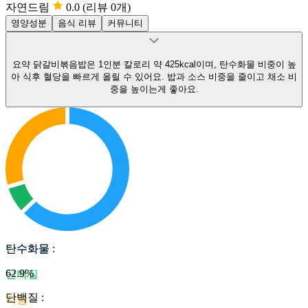
자연드림
0.0
(리뷰 0개)
영양성분
음식 리뷰
커뮤니티
요약
닭갈비볶음밥은 1인분 칼로리 약 425kcal이며, 탄수화물 비중이 높
아 식후 혈당을 빠르게 올릴 수 있어요.
밥과 소스 비중을 줄이고 채소 비
중을 높이는게 좋아요.
탄수화물
탄수화물
:
62.9
%
단백질
단백질
:
지방