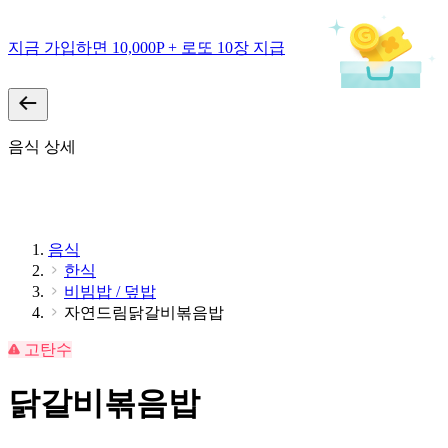
지금 가입하면 10,000P + 로또 10장 지급
음식 상세
음식
한식
비빔밥 / 덮밥
자연드림닭갈비볶음밥
고탄수
닭갈비볶음밥