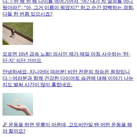
다. ✨한 해 한 해 나이를 먹어가면서 "어? 내가 차 열쇠를 어디
뒀더라?", "아, 그거 이름이 뭐였지?" 하고 순간 깜빡하는 경험,
다들 한 번쯤 있으시죠?
모르면 10년 급속 노화! 의사인 제가 매일 아침 사수하는 '탄·
단·지' 식단 가이드
안녕하세요, 지니어터 여러분! 비만 전문의 정승은 원장입니
다.✨여러분과 함께 건강한 다이어트 습관에 대해 이야기 나눈
지도 벌써 시간이 많이 흘렀네요.
🦵 운동을 하면 무릎이 아픈데, 고도비만일 땐 어떤 운동을 해
야 할까요?