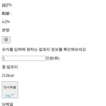
12.7
%
212
지방
:
Kcal
4.2
%
분량
숫자를 입력해 원하는 칼로리 정보를 확인해보세요
인분(회)
총 칼로리
212
kcal
탄수화물
44
g
단백질