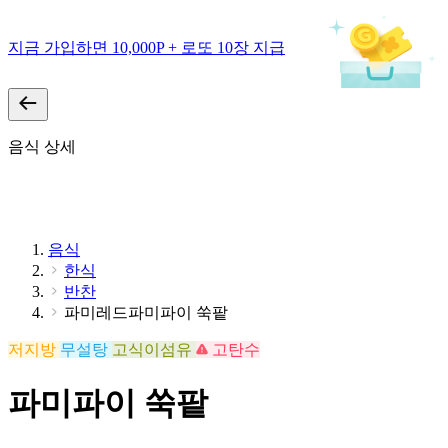
지금 가입하면 10,000P + 로또 10장 지급
음식 상세
음식
한식
반찬
파미레드파미파이 쑥팥
저지방
무설탕
고식이섬유
고탄수
파미파이 쑥팥