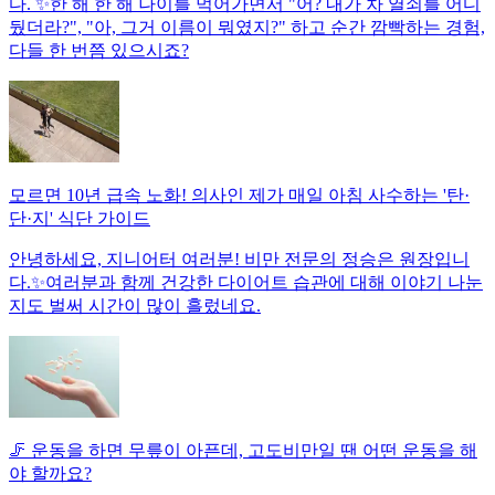
다. ✨한 해 한 해 나이를 먹어가면서 "어? 내가 차 열쇠를 어디
뒀더라?", "아, 그거 이름이 뭐였지?" 하고 순간 깜빡하는 경험,
다들 한 번쯤 있으시죠?
모르면 10년 급속 노화! 의사인 제가 매일 아침 사수하는 '탄·
단·지' 식단 가이드
안녕하세요, 지니어터 여러분! 비만 전문의 정승은 원장입니
다.✨여러분과 함께 건강한 다이어트 습관에 대해 이야기 나눈
지도 벌써 시간이 많이 흘렀네요.
🦵 운동을 하면 무릎이 아픈데, 고도비만일 땐 어떤 운동을 해
야 할까요?