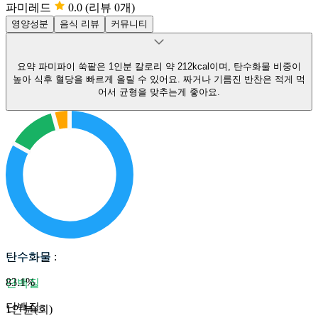
파미레드
0.0
(리뷰 0개)
영양성분
음식 리뷰
커뮤니티
요약
파미파이 쑥팥은 1인분 칼로리 약 212kcal이며, 탄수화물 비중이
높아 식후 혈당을 빠르게 올릴 수 있어요.
짜거나 기름진 반찬은 적게 먹
어서 균형을 맞추는게 좋아요.
탄수화물
탄수화물
:
83.1
%
단백질
단백질
:
1인분(회)