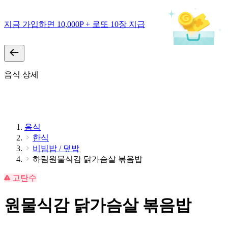
지금 가입하면 10,000P + 로또 10장 지급
음식 상세
음식
한식
비빔밥 / 덮밥
하림원물식감 닭가슴살 볶음밥
고탄수
원물식감 닭가슴살 볶음밥