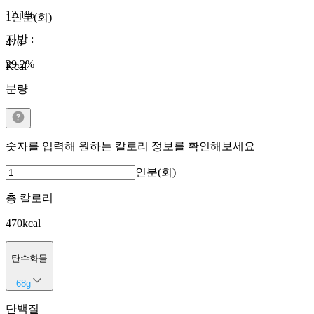
12.1
%
1인분(회)
지방
:
470
29.2
%
Kcal
분량
숫자를 입력해 원하는 칼로리 정보를 확인해보세요
인분(회)
총 칼로리
470
kcal
탄수화물
68
g
단백질