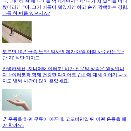
다. ✨한 해 한 해 나이를 먹어가면서 "어? 내가 차 열쇠를 어디
뒀더라?", "아, 그거 이름이 뭐였지?" 하고 순간 깜빡하는 경험,
다들 한 번쯤 있으시죠?
모르면 10년 급속 노화! 의사인 제가 매일 아침 사수하는 '탄·
단·지' 식단 가이드
안녕하세요, 지니어터 여러분! 비만 전문의 정승은 원장입니
다.✨여러분과 함께 건강한 다이어트 습관에 대해 이야기 나눈
지도 벌써 시간이 많이 흘렀네요.
🦵 운동을 하면 무릎이 아픈데, 고도비만일 땐 어떤 운동을 해
야 할까요?