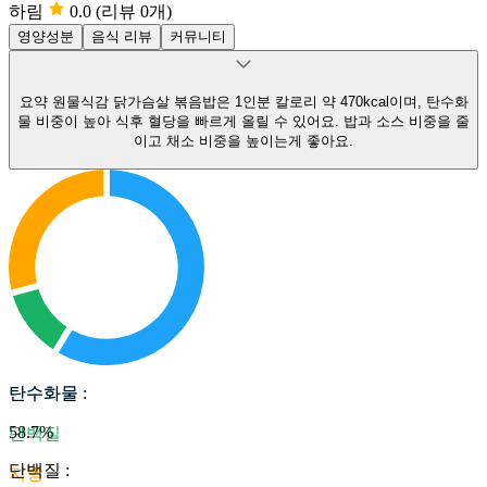
하림
0.0
(리뷰 0개)
영양성분
음식 리뷰
커뮤니티
요약
원물식감 닭가슴살 볶음밥은 1인분 칼로리 약 470kcal이며, 탄수화
물 비중이 높아 식후 혈당을 빠르게 올릴 수 있어요.
밥과 소스 비중을 줄
이고 채소 비중을 높이는게 좋아요.
탄수화물
탄수화물
:
58.7
%
단백질
단백질
:
지방