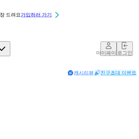
0장
드려요
가입하러 가기
마이페이지
로그인
캐시리뷰
친구초대 이벤트