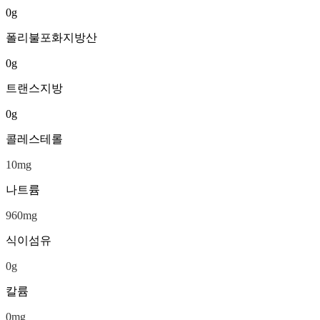
0
g
폴리불포화지방산
0
g
트랜스지방
0
g
콜레스테롤
10
mg
나트륨
960
mg
식이섬유
0
g
칼륨
0
mg