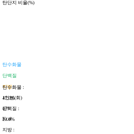
탄단지 비율(%)
탄수화물
단백질
지방
탄수화물
:
1인분(회)
47.0
%
475
단백질
:
Kcal
21.0
%
지방
: