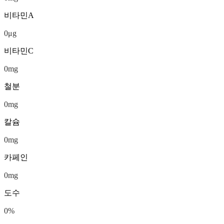
비타민A
0
μg
비타민C
0
mg
철분
0
mg
칼슘
0
mg
카페인
0
mg
도수
0
%