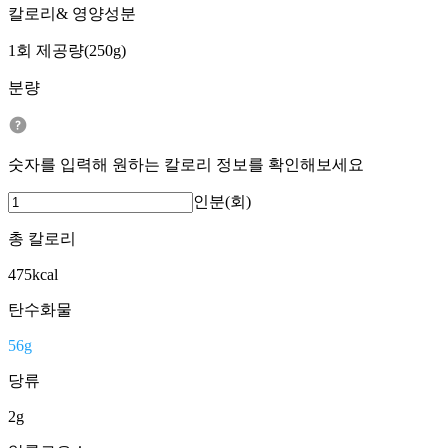
칼로리& 영양성분
1회 제공량(250g)
분량
숫자를 입력해 원하는 칼로리 정보를 확인해보세요
인분(회)
총 칼로리
475
kcal
탄수화물
56
g
당류
2
g