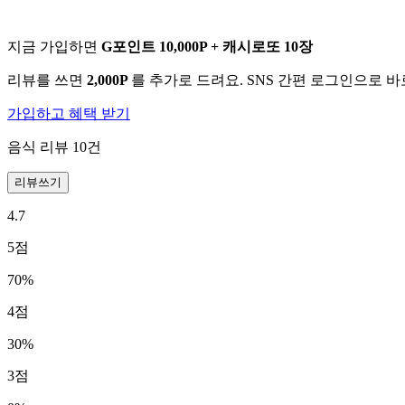
지금 가입하면
G포인트 10,000P + 캐시로또 10장
리뷰를 쓰면
2,000P
를 추가로 드려요. SNS 간편 로그인으로 
가입하고 혜택 받기
음식 리뷰
10
건
리뷰쓰기
4.7
5
점
70
%
4
점
30
%
3
점