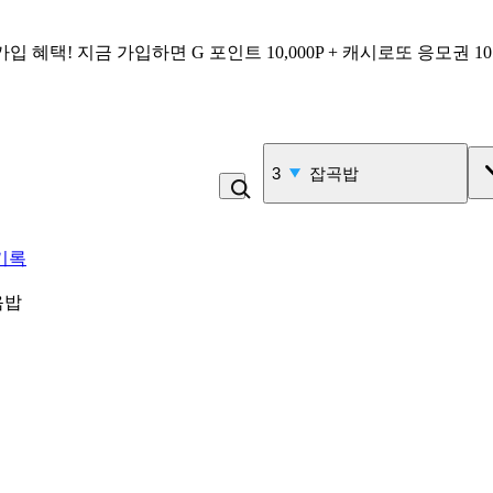
가입 혜택!
지금 가입하면
G 포인트 10,000P + 캐시로또 응모권 1
3
잡곡밥
기록
음밥