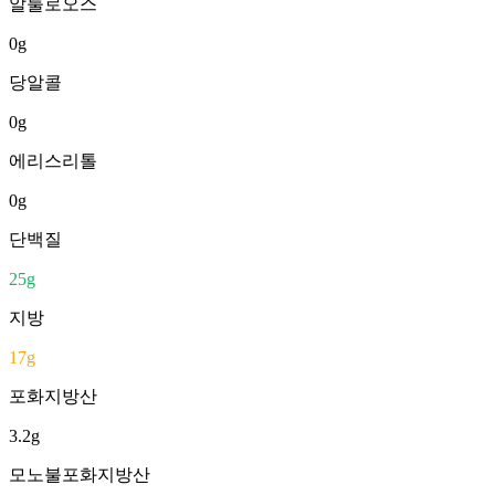
알룰로오스
0
g
당알콜
0
g
에리스리톨
0
g
단백질
25
g
지방
17
g
포화지방산
3.2
g
모노불포화지방산