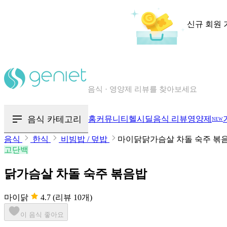
신규 회원 
칼로리와 영양성분을 검색해보세요
혈당 · 다이어트 음식 검색해보세요
음식 카테고리
홈
커뮤니티
헬시딜
음식 리뷰
영양제
NEW
음식 · 영양제 리뷰를 찾아보세요
음식
한식
비빔밥 / 덮밥
마이닭닭가슴살 차돌 숙주 볶
고단백
닭가슴살 차돌 숙주 볶음밥
마이닭
4.7
(리뷰 10개)
이 음식 좋아요