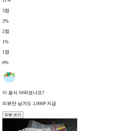
11
%
3
점
2
%
2
점
1
%
1
점
0
%
이 음식 어떠셨나요?
리뷰만 남겨도
2,000
P
지급
리뷰 쓰기