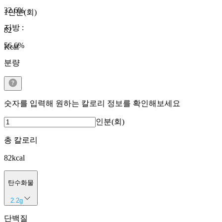
32.6
%
1인분(회)
지방
:
82
56.6
%
Kcal
분량
숫자를 입력해 원하는 칼로리 정보를 확인해보세요
인분(회)
총 칼로리
82
kcal
탄수화물
2.2
g
단백질