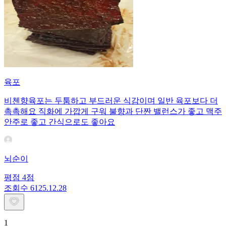
육포
비첸향육포는 두툼하고 부드러운 식감이며 일반 육포보다 더
촉촉해요 직화에 가깝게 구워 불향과 단짠 밸런스가 좋고 맥주
안주로 좋고 간식으로도 좋아요
뇌순이
평점
4
점
조회수
61
25.12.28
1