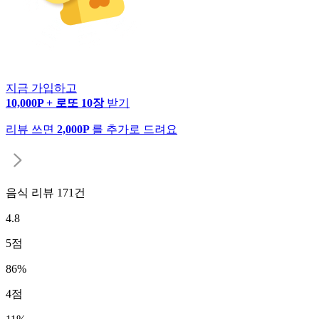
지금 가입하고
10,000P + 로또 10장
받기
리뷰 쓰면
2,000P
를 추가로 드려요
음식 리뷰
171
건
4.8
5
점
86
%
4
점