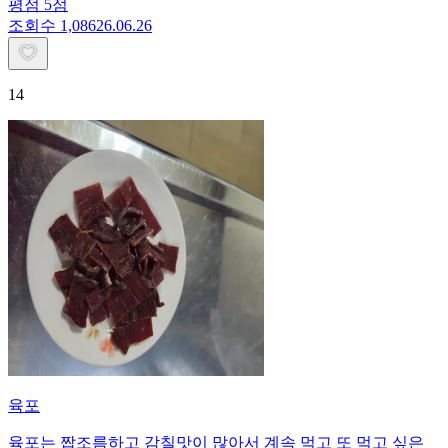
평점
5
점
조회수
1,086
26.06.26
14
육포
육포는 짭조름하고 감칠맛이 많아서 계속 먹고 또 먹고 싶은