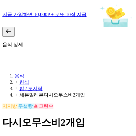
지금 가입하면 10,000P + 로또 10장 지급
음식 상세
음식
한식
밥 / 도시락
세븐일레븐다시오무스비2개입
저지방
무설탕
고탄수
다시오무스비2개입