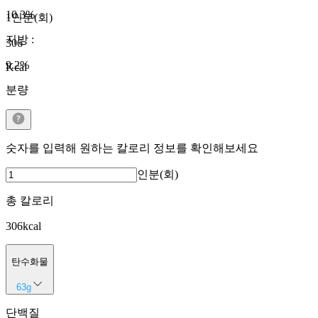
10.3
%
1인분(회)
지방
:
306
9.2
%
Kcal
분량
숫자를 입력해 원하는 칼로리 정보를 확인해보세요
인분(회)
총 칼로리
306
kcal
탄수화물
63
g
단백질