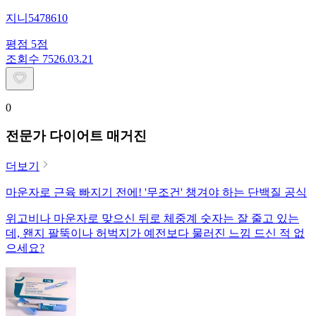
지니5478610
평점
5
점
조회수
75
26.03.21
0
전문가 다이어트 매거진
더보기
마운자로 근육 빠지기 전에! '무조건' 챙겨야 하는 단백질 공식
위고비나 마운자로 맞으신 뒤로 체중계 숫자는 잘 줄고 있는
데, 왠지 팔뚝이나 허벅지가 예전보다 물러진 느낌 드신 적 없
으세요?