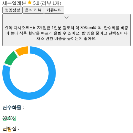
세븐일레븐
5.0
(리뷰 1개)
영양성분
음식 리뷰
커뮤니티
요약
다시오무스비2개입은 1인분 칼로리 약 306kcal이며, 탄수화물 비중
이 높아 식후 혈당을 빠르게 올릴 수 있어요.
밥 양을 줄이고 단백질이나
채소 반찬 비중을 높이는게 좋아요.
탄수화물
탄수화물
:
80.5
%
단백질
단백질
:
지방