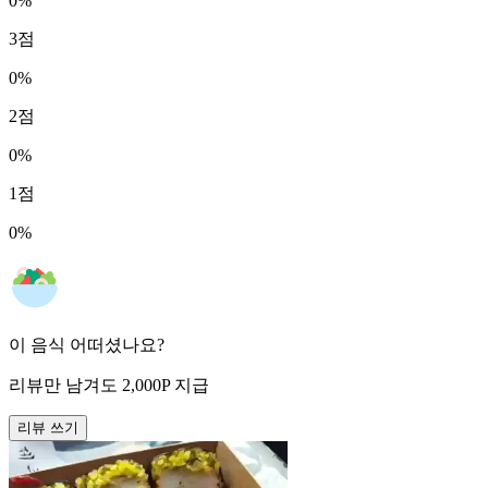
0
%
3
점
0
%
2
점
0
%
1
점
0
%
이 음식 어떠셨나요?
리뷰만 남겨도
2,000
P
지급
리뷰 쓰기