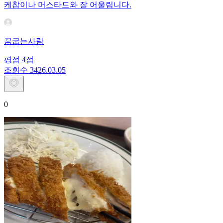
케찹이나 머스타드와 잘 어울립니다.
꿈굽는사람
평점
4
점
조회수
34
26.03.05
0