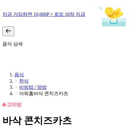
지금 가입하면 10,000P + 로또 10장 지급
음식 상세
음식
한식
비빔밥 / 덮밥
아워홈바삭 콘치즈카츠
고지방
바삭 콘치즈카츠