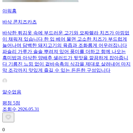
아워홈
바삭 콘치즈카츠
바삭한 튀김옷 속에 부드러운 고기와 모짜렐라 치즈가 아낌없
이 채워져 있습니다 한 입 베어 물면 고소한 치즈가 부드럽게
늘어나며 담백한 돼지고기의 육즙과 조화롭게 어우러집니다
파슬리 가루가 솔솔 뿌려져 있어 풍미를 더하고 함께 나오는
흑미밥과 아삭한 양배추 샐러드가 뒷맛을 깔끔하게 잡아줍니
다 기름진 느낌 없이 겉바속촉의 식감을 제대로 살려내어 마지
막 조각까지 맛있게 즐길 수 있는 든든한 구성입니다
알수없음
평점
5
점
조회수
29
26.05.31
0