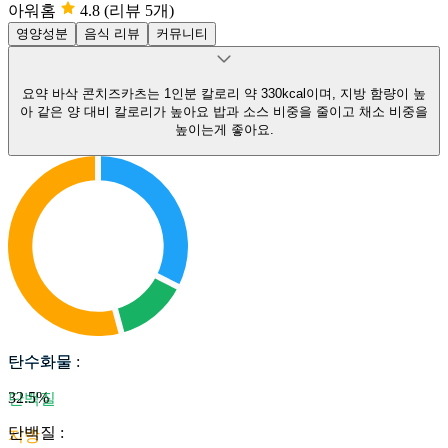
아워홈
4.8
(리뷰 5개)
영양성분
음식 리뷰
커뮤니티
요약
바삭 콘치즈카츠는 1인분 칼로리 약 330kcal이며, 지방 함량이 높
아 같은 양 대비 칼로리가 높아요
밥과 소스 비중을 줄이고 채소 비중을
높이는게 좋아요.
탄수화물
탄수화물
:
32.5
%
단백질
단백질
:
지방