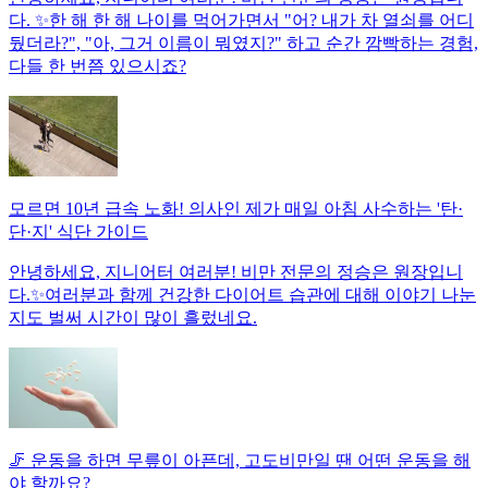
다. ✨한 해 한 해 나이를 먹어가면서 "어? 내가 차 열쇠를 어디
뒀더라?", "아, 그거 이름이 뭐였지?" 하고 순간 깜빡하는 경험,
다들 한 번쯤 있으시죠?
모르면 10년 급속 노화! 의사인 제가 매일 아침 사수하는 '탄·
단·지' 식단 가이드
안녕하세요, 지니어터 여러분! 비만 전문의 정승은 원장입니
다.✨여러분과 함께 건강한 다이어트 습관에 대해 이야기 나눈
지도 벌써 시간이 많이 흘렀네요.
🦵 운동을 하면 무릎이 아픈데, 고도비만일 땐 어떤 운동을 해
야 할까요?