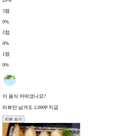
20
%
3
점
0
%
2
점
0
%
1
점
0
%
이 음식 어떠셨나요?
리뷰만 남겨도
2,000
P
지급
리뷰 쓰기