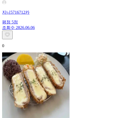
지니5716712카
평점
5
점
조회수
28
26.06.06
0