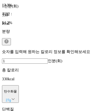
13.3
%
1인분(회)
지방
:
330
54.2
%
Kcal
분량
숫자를 입력해 원하는 칼로리 정보를 확인해보세요
인분(회)
총 칼로리
330
kcal
탄수화물
27
g
단백질