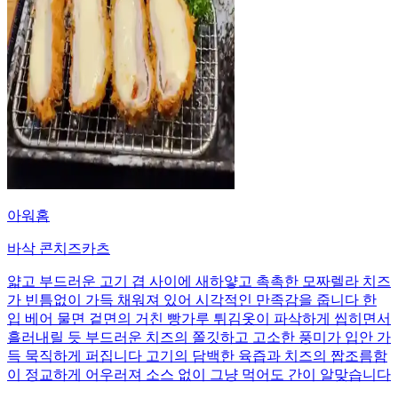
아워홈
바삭 콘치즈카츠
얇고 부드러운 고기 겹 사이에 새하얗고 촉촉한 모짜렐라 치즈
가 빈틈없이 가득 채워져 있어 시각적인 만족감을 줍니다 한
입 베어 물면 겉면의 거친 빵가루 튀김옷이 파삭하게 씹히면서
흘러내릴 듯 부드러운 치즈의 쫄깃하고 고소한 풍미가 입안 가
득 묵직하게 퍼집니다 고기의 담백한 육즙과 치즈의 짭조름함
이 정교하게 어우러져 소스 없이 그냥 먹어도 간이 알맞습니다