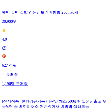
햇반 컵반 컵밥 강된장보리비빔밥 280g x6개
20,900
원
4.0
(
2
)
627
적립
무료배송
1,196
명
구매중
[산지직송] 친환경유기농 어린잎 채소 500g /당일생산출고 무
농약인증 베이비채소 어린잎야채 비빔밥 샐러드등