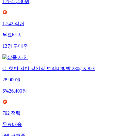
17
%
41,430
원
1,242
적립
무료배송
13
명
구매중
CJ 햇반 컵반 강된장 보리비빔밥 280g X 8개
28,000
원
6
%
26,400
원
792
적립
무료배송