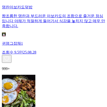
명란아보카도덮밥
짭조름한 명란과 부드러운 아보카도의 조합으로 즐거운 점심
입니다 야채가 적절하게 들어가서 식감을 놓치지 않고 매우 만
족합니다.
귀염그잡채1
조회수
9.5만
25.08.28
999+