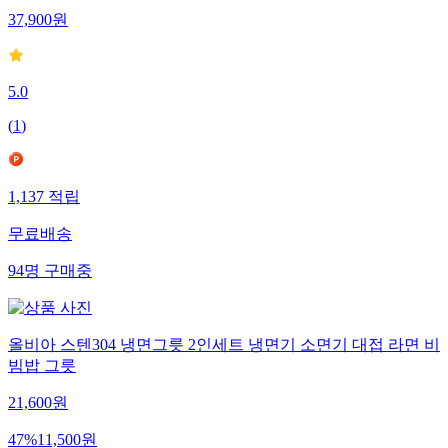
37,900
원
5.0
(
1
)
1,137
적립
무료배송
94
명
구매중
올비아 스텐304 냉면그릇 2인세트 냉면기 소면기 대접 라면 비
빔밥 그릇
21,600
원
47
%
11,500
원