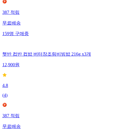
387
적립
무료배송
159
명
구매중
햇반 컵반 컵밥 버터장조림비빔밥 216g x3개
12,900
원
4.8
(
4
)
387
적립
무료배송