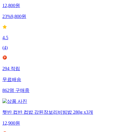
12,800
원
23
%
9,800
원
4.5
(
4
)
294
적립
무료배송
862
명
구매중
햇반 컵반 컵밥 강된장보리비빔밥 280g x3개
12,900
원