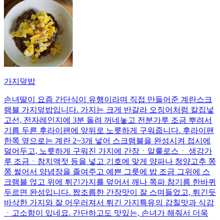
가지덮밥
손녀딸이 요즘 간단식이 유행이라며 직접 만들어준 계란스크
램블 가지덮밥입니다. 가지는 크게 반갈라 오징어처럼 칼집넣
고선, 전자레인지에 3분 돌려 꺼네놓고 전분가루 조금 뿌려서
기름 두른 후라이팬에 앞뒤로 노릇하게 구워줍니다. 후라이팬
한쪽 옆으로는 계란 2~3개 넣어 스크램블을 완성시켜 접시에
덜어두고, 노릇하게 구워진 가지에 간장ㆍ알룰로스ㆍ 생강가
루 조금ㆍ참치액젓 등을 넣고 기호에 맞게 양파나 청양고추 쫑
쫑 썰어서 양념장을 졸여주고 예쁜 그릇에 밥 조금 그위에 스
크램블 얹고 위에 튀긴가지를 덮어서 깨나 쪽파 참기름 한바퀴
두르면 완성입니다. 짭조름한 간장맛이 잘 스며들었고, 튀긴듯
바삭한 가지와 잘 어우러져서 튀긴 가지특유의 감칠맛과 식감
ㆍ고소함이 있네요. 간단하고도 맛있는, 손녀가 해줘서 더욱