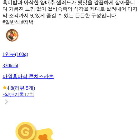
흑미밥과 아삭한 양배추 샐러드가 뒷맛을 깔끔하게 잡아줍니
다 기름진 느낌 없이 겉바속촉의 식감을 제대로 살려내어 마지
막 조각까지 맛있게 즐길 수 있는 든든한 구성입니다
#일반식 #저녁
1인분(100g)
330kcal
아워홈
바삭 콘치즈카츠
4.8
(리뷰
5
개)
·
식단기록
17회