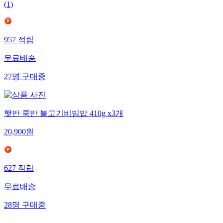
(
1
)
957
적립
무료배송
27
명
구매중
햇반 쿡반 불고기비빔밥 410g x3개
20,900
원
627
적립
무료배송
28
명
구매중