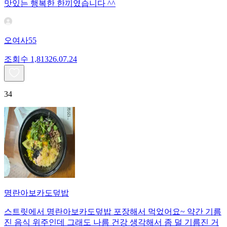
맛있는 행복한 한끼였습니다 ^^
오여사55
조회수
1,813
26.07.24
34
명란아보카도덮밥
스트릿에서 명란아보카도덮밥 포장해서 먹었어요~ 약간 기름
진 음식 위주인데 그래도 나름 건강 생각해서 좀 덜 기름진 거