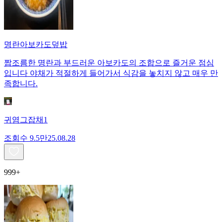
명란아보카도덮밥
짭조름한 명란과 부드러운 아보카도의 조합으로 즐거운 점심
입니다 야채가 적절하게 들어가서 식감을 놓치지 않고 매우 만
족합니다.
귀염그잡채1
조회수
9.5만
25.08.28
999+