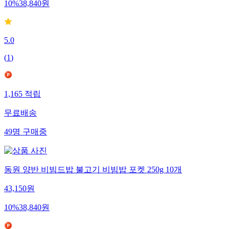
10
%
38,840
원
5.0
(
1
)
1,165
적립
무료배송
49
명
구매중
동원 양반 비빔드밥 불고기 비빔밥 포켓 250g 10개
43,150
원
10
%
38,840
원