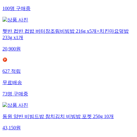
100
명
구매중
햇반 컵반 컵밥 버터장조림비빔밥 216g x5개+치킨마요덮밥
233g x1개
20,900
원
627
적립
무료배송
73
명
구매중
동원 양반 비빔드밥 참치김치 비빔밥 포켓 250g 10개
43,150
원