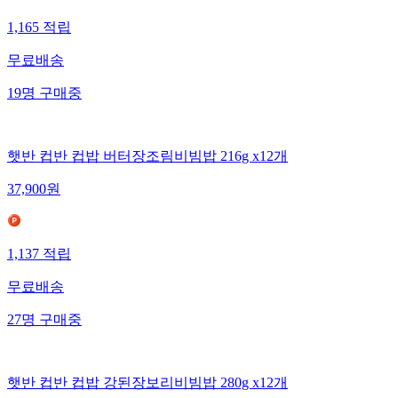
1,165
적립
무료배송
19
명
구매중
햇반 컵반 컵밥 버터장조림비빔밥 216g x12개
37,900
원
1,137
적립
무료배송
27
명
구매중
햇반 컵반 컵밥 강된장보리비빔밥 280g x12개