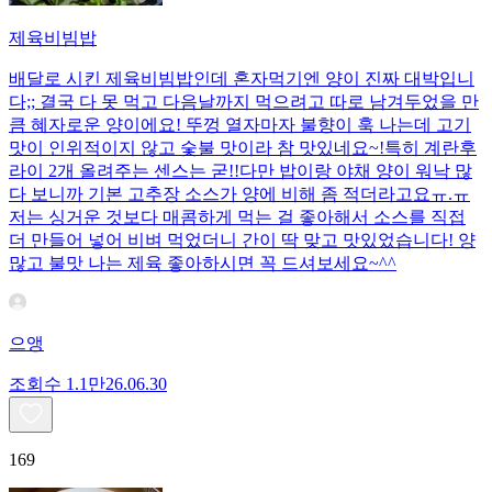
제육비빔밥
배달로 시킨 제육비빔밥인데 혼자먹기엔 양이 진짜 대박입니
다;; 결국 다 못 먹고 다음날까지 먹으려고 따로 남겨두었을 만
큼 혜자로운 양이에요! 뚜껑 열자마자 불향이 훅 나는데 고기
맛이 인위적이지 않고 숯불 맛이라 참 맛있네요~!특히 계란후
라이 2개 올려주는 센스는 굳!! ​다만 밥이랑 야채 양이 워낙 많
다 보니까 기본 고추장 소스가 양에 비해 좀 적더라고요ㅠ.ㅠ
저는 싱거운 것보다 매콤하게 먹는 걸 좋아해서 소스를 직접
더 만들어 넣어 비벼 먹었더니 간이 딱 맞고 맛있었습니다! 양
많고 불맛 나는 제육 좋아하시면 꼭 드셔보세요~^^
으앵
조회수
1.1만
26.06.30
169