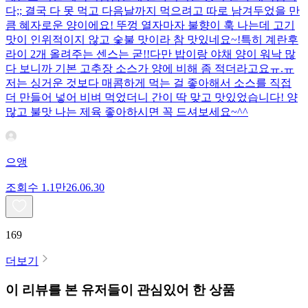
다;; 결국 다 못 먹고 다음날까지 먹으려고 따로 남겨두었을 만
큼 혜자로운 양이에요! 뚜껑 열자마자 불향이 훅 나는데 고기
맛이 인위적이지 않고 숯불 맛이라 참 맛있네요~!특히 계란후
라이 2개 올려주는 센스는 굳!! ​다만 밥이랑 야채 양이 워낙 많
다 보니까 기본 고추장 소스가 양에 비해 좀 적더라고요ㅠ.ㅠ
저는 싱거운 것보다 매콤하게 먹는 걸 좋아해서 소스를 직접
더 만들어 넣어 비벼 먹었더니 간이 딱 맞고 맛있었습니다! 양
많고 불맛 나는 제육 좋아하시면 꼭 드셔보세요~^^
으앵
조회수
1.1만
26.06.30
169
더보기
이 리뷰를 본 유저들이 관심있어 한 상품