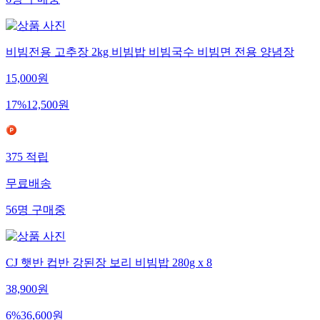
6
명
구매중
비빔전용 고추장 2kg 비빔밥 비빔국수 비빔면 전용 양념장
15,000
원
17
%
12,500
원
375
적립
무료배송
56
명
구매중
CJ 햇반 컵반 강된장 보리 비빔밥 280g x 8
38,900
원
6
%
36,600
원