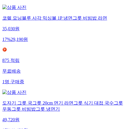
코렐 모닝블루 사각 믹싱볼 1P 냉면그릇 비빔밥 라면
35,030
원
17
%
29,190
원
875
적립
무료배송
1
명
구매중
도자기 그릇 국그릇 20cm 면기 라면그릇 식기 대접 국수그릇
우동그릇 비빔밥그릇 냉면기
49,720
원