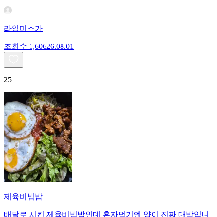
라임미소가
조회수
1,606
26.08.01
25
제육비빔밥
배달로 시킨 제육비빔밥인데 혼자먹기엔 양이 진짜 대박입니