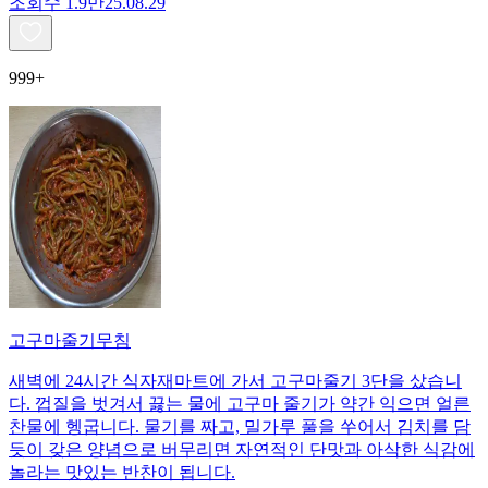
조회수
1.9만
25.08.29
999+
고구마줄기무침
새벽에 24시간 식자재마트에 가서 고구마줄기 3단을 샀습니
다. 껍질을 벗겨서 끓는 물에 고구마 줄기가 약간 익으면 얼른
찬물에 헹굽니다. 물기를 짜고, 밀가루 풀을 쑤어서 김치를 담
듯이 갖은 양념으로 버무리면 자연적인 단맛과 아삭한 식감에
놀라는 맛있는 반찬이 됩니다.