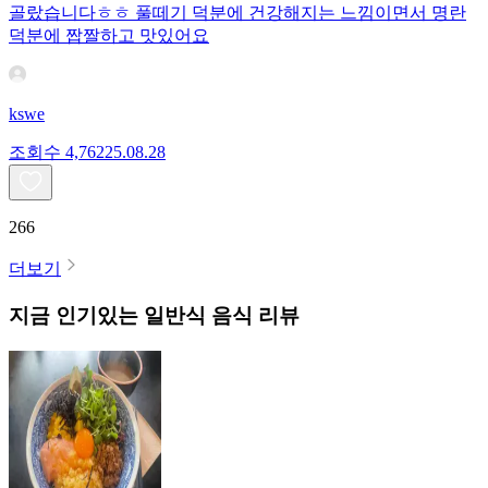
골랐습니다ㅎㅎ 풀떼기 덕분에 건강해지는 느낌이면서 명란
덕분에 짭짤하고 맛있어요
kswe
조회수
4,762
25.08.28
266
더보기
지금 인기있는
일반식
음식 리뷰