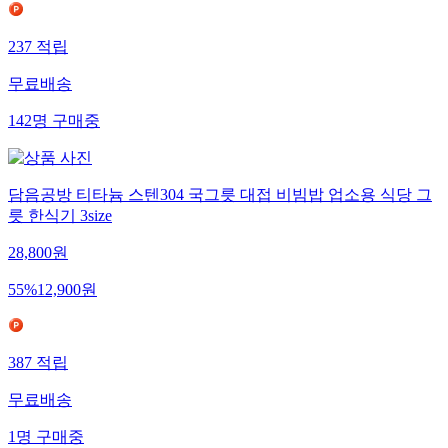
237
적립
무료배송
142
명
구매중
담음공방 티타늄 스텐304 국그릇 대접 비빔밥 업소용 식당 그
릇 한식기 3size
28,800
원
55
%
12,900
원
387
적립
무료배송
1
명
구매중