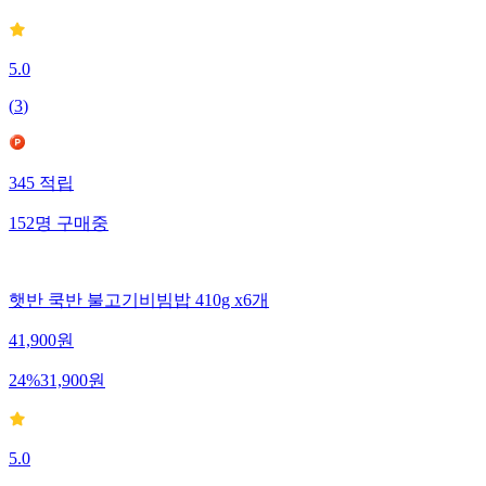
5.0
(
3
)
345
적립
152
명
구매중
햇반 쿡반 불고기비빔밥 410g x6개
41,900
원
24
%
31,900
원
5.0