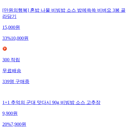
[만원의행복] 혼밥 나물 비빔밥 소스 밥에쓱쓱 비벼요 3봉 골
라담기
15,000
원
33
%
10,000
원
300
적립
무료배송
339
명
구매중
1+1 추억의 군대 맛다시 90g 비빔밥 소스 고추장
9,900
원
20
%
7,900
원