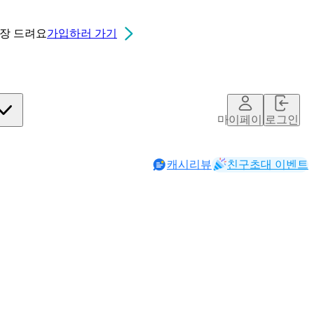
0장
드려요
가입하러 가기
마이페이지
로그인
캐시리뷰
친구초대 이벤트