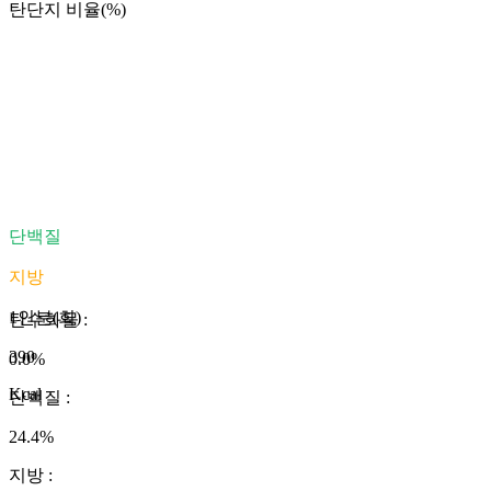
탄단지 비율(%)
단백질
지방
1인분(회)
탄수화물
:
390
0.0
%
Kcal
단백질
:
24.4
%
지방
: