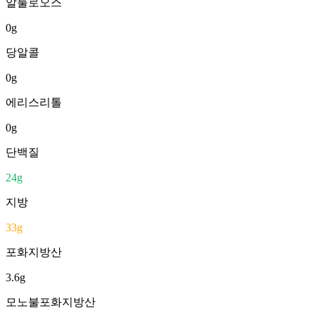
알룰로오스
0
g
당알콜
0
g
에리스리톨
0
g
단백질
24
g
지방
33
g
포화지방산
3.6
g
모노불포화지방산