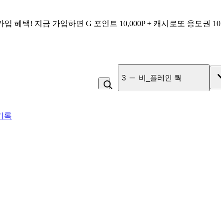
가입 혜택!
지금 가입하면
G 포인트 10,000P + 캐시로또 응모권 1
3
비_플레인 쿽
기록