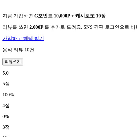
지금 가입하면
G포인트 10,000P + 캐시로또 10장
리뷰를 쓰면
2,000P
를 추가로 드려요. SNS 간편 로그인으로 
가입하고 혜택 받기
음식 리뷰
10
건
리뷰쓰기
5.0
5
점
100
%
4
점
0
%
3
점