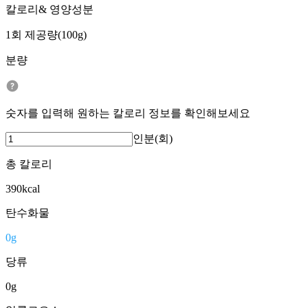
칼로리& 영양성분
1회 제공량(100g)
분량
숫자를 입력해 원하는 칼로리 정보를 확인해보세요
인분(회)
총 칼로리
390
kcal
탄수화물
0
g
당류
0
g