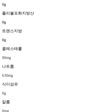
0
g
폴리불포화지방산
0
g
트랜스지방
0
g
콜레스테롤
90
mg
나트륨
630
mg
식이섬유
0
g
칼륨
0
mg