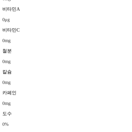
비타민A
0
μg
비타민C
0
mg
철분
0
mg
칼슘
0
mg
카페인
0
mg
도수
0
%