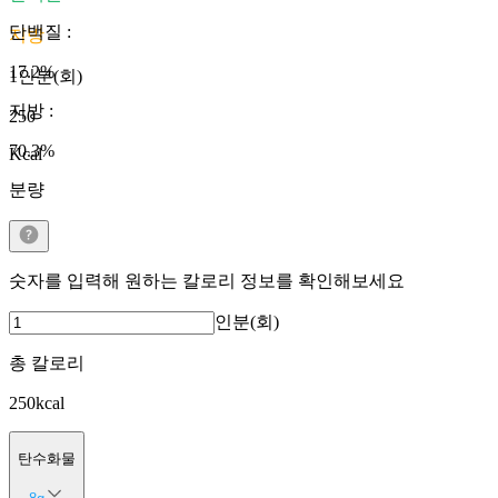
단백질
:
지방
17.2
%
1인분(회)
지방
:
250
70.3
%
Kcal
분량
숫자를 입력해 원하는 칼로리 정보를 확인해보세요
인분(회)
총 칼로리
250
kcal
탄수화물