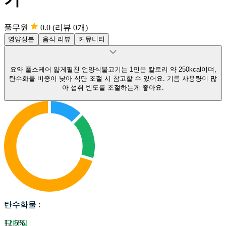
풀무원
0.0
(리뷰 0개)
영양성분
음식 리뷰
커뮤니티
요약
풀스케어 얇게펼친 언양식불고기는 1인분 칼로리 약 250kcal이며,
탄수화물 비중이 낮아 식단 조절 시 참고할 수 있어요.
기름 사용량이 많
아 섭취 빈도를 조절하는게 좋아요.
탄수화물
탄수화물
:
12.5
%
단백질