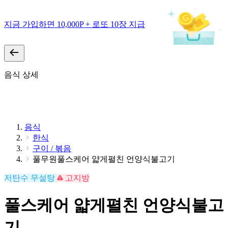
지금 가입하면 10,000P + 로또 10장 지급
음식 상세
음식
한식
구이 / 볶음
풀무원풀스케어 얇게펼친 언양식불고기
저탄수
무설탕
고지방
풀스케어 얇게펼친 언양식불고
기