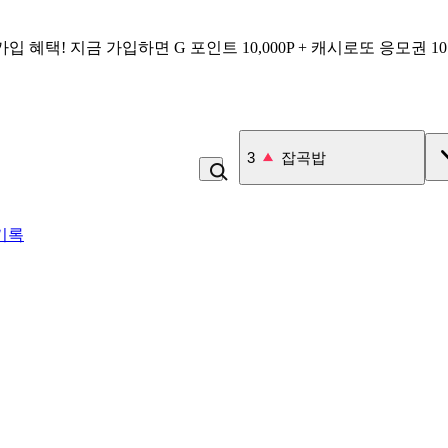
가입 혜택!
지금 가입하면
G 포인트 10,000P + 캐시로또 응모권 1
3
잡곡밥
기록