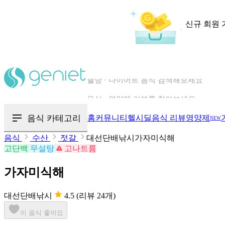
신규 회원 
칼로리와 영양성분을 검색해보세요
혈당 · 다이어트 음식 검색해보세요
음식 카테고리
홈
커뮤니티
헬시딜
음식 리뷰
영양제
NEW
음식 · 영양제 리뷰를 찾아보세요
음식
수산
젓갈
대선단배낚시가자미식해
고단백
무설탕
고나트륨
가자미식해
대선단배낚시
4.5
(리뷰 24개)
이 음식 좋아요