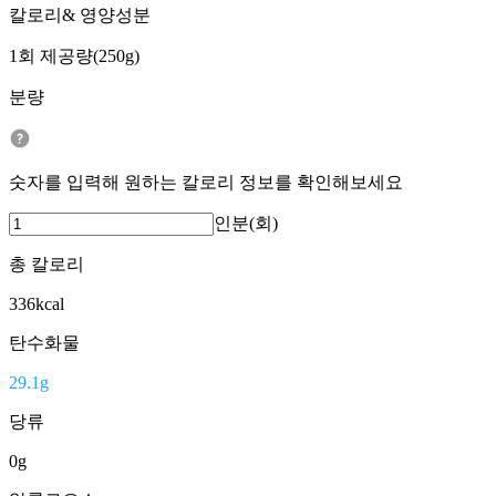
칼로리& 영양성분
1회 제공량(250g)
분량
숫자를 입력해 원하는 칼로리 정보를 확인해보세요
인분(회)
총 칼로리
336
kcal
탄수화물
29.1
g
당류
0
g