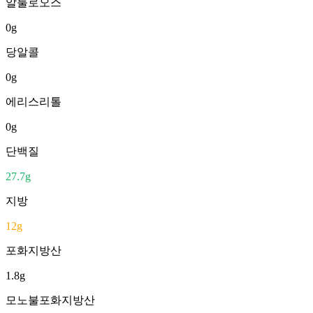
알룰로오스
0
g
당알콜
0
g
에리스리톨
0
g
단백질
27.7
g
지방
12
g
포화지방산
1.8
g
모노불포화지방산