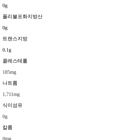
0
g
폴리불포화지방산
0
g
트랜스지방
0.1
g
콜레스테롤
185
mg
나트륨
1,711
mg
식이섬유
0
g
칼륨
0
mg