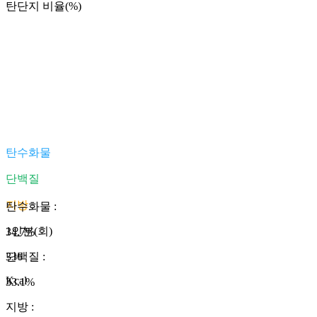
탄단지 비율(%)
탄수화물
단백질
지방
탄수화물
:
1인분(회)
34.7
%
336
단백질
:
Kcal
33.1
%
지방
: