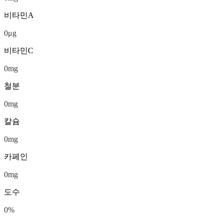
비타민A
0
μg
비타민C
0
mg
철분
0
mg
칼슘
0
mg
카페인
0
mg
도수
0
%