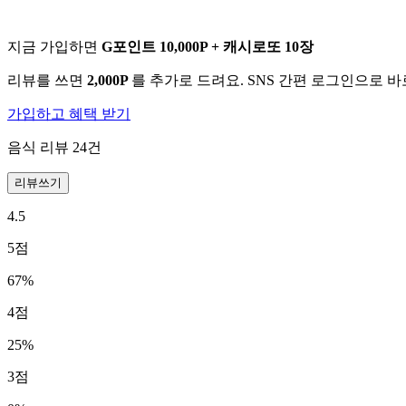
지금 가입하면
G포인트 10,000P + 캐시로또 10장
리뷰를 쓰면
2,000P
를 추가로 드려요. SNS 간편 로그인으로 
가입하고 혜택 받기
음식 리뷰
24
건
리뷰쓰기
4.5
5
점
67
%
4
점
25
%
3
점