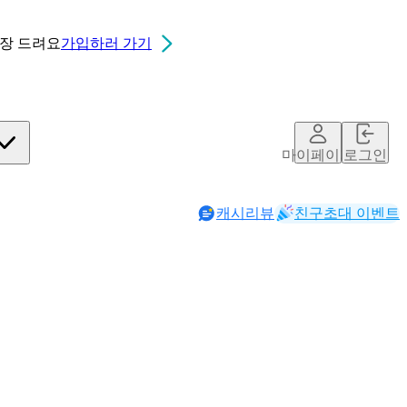
0장
드려요
가입하러 가기
마이페이지
로그인
캐시리뷰
친구초대 이벤트