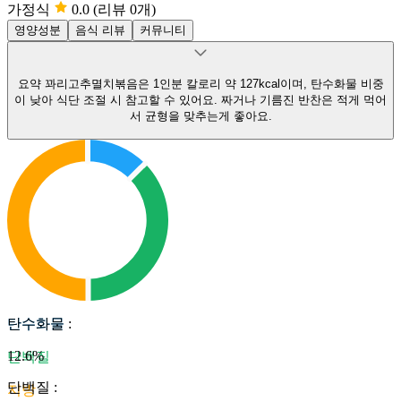
가정식
0.0
(리뷰 0개)
영양성분
음식 리뷰
커뮤니티
요약
꽈리고추멸치볶음은 1인분 칼로리 약 127kcal이며, 탄수화물 비중
이 낮아 식단 조절 시 참고할 수 있어요.
짜거나 기름진 반찬은 적게 먹어
서 균형을 맞추는게 좋아요.
탄수화물
탄수화물
:
12.6
%
단백질
단백질
:
지방