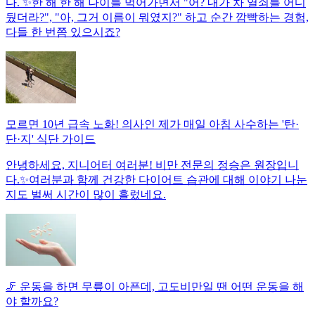
다. ✨한 해 한 해 나이를 먹어가면서 "어? 내가 차 열쇠를 어디
뒀더라?", "아, 그거 이름이 뭐였지?" 하고 순간 깜빡하는 경험,
다들 한 번쯤 있으시죠?
모르면 10년 급속 노화! 의사인 제가 매일 아침 사수하는 '탄·
단·지' 식단 가이드
안녕하세요, 지니어터 여러분! 비만 전문의 정승은 원장입니
다.✨여러분과 함께 건강한 다이어트 습관에 대해 이야기 나눈
지도 벌써 시간이 많이 흘렀네요.
🦵 운동을 하면 무릎이 아픈데, 고도비만일 땐 어떤 운동을 해
야 할까요?