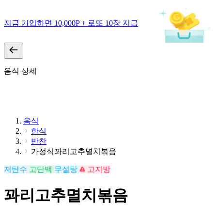
지금 가입하면 10,000P + 로또 10장 지급
음식 상세
음식
한식
반찬
가정식꽈리고추멸치볶음
저탄수
고단백
무설탕
고지방
꽈리고추멸치볶음