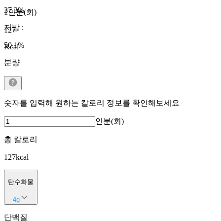
37.3
%
1인분(회)
지방
:
127
50.1
%
Kcal
분량
숫자를 입력해 원하는 칼로리 정보를 확인해보세요
인분(회)
총 칼로리
127
kcal
탄수화물
4
g
단백질