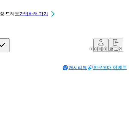
0장
드려요
가입하러 가기
마이페이지
로그인
캐시리뷰
친구초대 이벤트