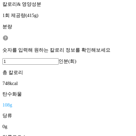
칼로리& 영양성분
1회 제공량(415g)
분량
숫자를 입력해 원하는 칼로리 정보를 확인해보세요
인분(회)
총 칼로리
748
kcal
탄수화물
108
g
당류
0
g