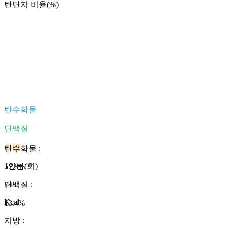
탄단지 비율(%)
탄수화물
단백질
지방
탄수화물
:
1인분(회)
57.8
%
748
단백질
:
Kcal
13.4
%
지방
: