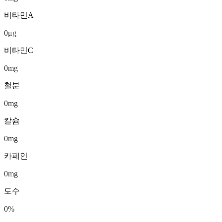
비타민A
0
μg
비타민C
0
mg
철분
0
mg
칼슘
0
mg
카페인
0
mg
도수
0
%