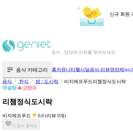
신규 회원 
칼로리와 영양성분을 검색해보세요
혈당 · 다이어트 음식 검색해보세요
음식 카테고리
홈
커뮤니티
헬시딜
음식 리뷰
영양제
NEW
음식 · 영양제 리뷰를 찾아보세요
음식
한식
밥 / 도시락
비지에프푸드리챔정식도시락
무설탕
고탄수
리챔정식도시락
비지에프푸드
0.0
(리뷰 0개)
이 음식 좋아요