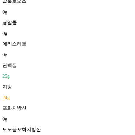
알룰로오스
0
g
당알콜
0
g
에리스리톨
0
g
단백질
25
g
지방
24
g
포화지방산
0
g
모노불포화지방산