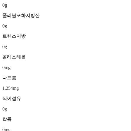
0
g
폴리불포화지방산
0
g
트랜스지방
0
g
콜레스테롤
0
mg
나트륨
1,254
mg
식이섬유
0
g
칼륨
0
mg