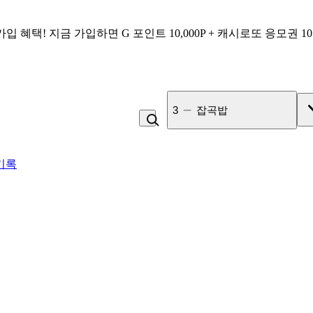
가입 혜택!
지금 가입하면
G 포인트 10,000P + 캐시로또 응모권 1
3
잡곡밥
기록