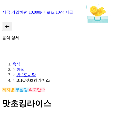
지금 가입하면 10,000P + 로또 10장 지급
음식 상세
음식
한식
밥 / 도시락
BHC맛초킹라이스
저지방
무설탕
고탄수
맛초킹라이스