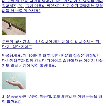
다. ✨한 해 한 해 나이를 먹어가면서 "어? 내가 차 열쇠를 어디
뒀더라?", "아, 그거 이름이 뭐였지?" 하고 순간 깜빡하는 경험,
다들 한 번쯤 있으시죠?
모르면 10년 급속 노화! 의사인 제가 매일 아침 사수하는 '탄·
단·지' 식단 가이드
안녕하세요, 지니어터 여러분! 비만 전문의 정승은 원장입니
다.✨여러분과 함께 건강한 다이어트 습관에 대해 이야기 나눈
지도 벌써 시간이 많이 흘렀네요.
🦵 운동을 하면 무릎이 아픈데, 고도비만일 땐 어떤 운동을 해
야 할까요?