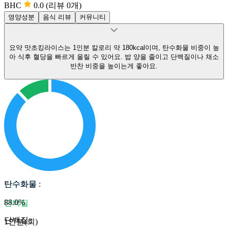
BHC
0.0
(리뷰 0개)
영양성분
음식 리뷰
커뮤니티
요약
맛초킹라이스는 1인분 칼로리 약 180kcal이며, 탄수화물 비중이 높
아 식후 혈당을 빠르게 올릴 수 있어요.
밥 양을 줄이고 단백질이나 채소
반찬 비중을 높이는게 좋아요.
탄수화물
탄수화물
:
88.0
%
단백질
단백질
:
1인분(회)