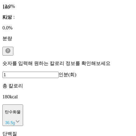
12.0
%
180
지방
:
Kcal
0.0
%
분량
숫자를 입력해 원하는 칼로리 정보를 확인해보세요
인분(회)
총 칼로리
180
kcal
탄수화물
36.5
g
단백질