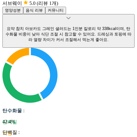
서브웨이
5.0
(리뷰 1개)
영양성분
음식 리뷰
커뮤니티
요약
참치 아보카도 그레인 샐러드는 1인분 칼로리 약 338kcal이며, 탄
수화물 비중이 낮아 식단 조절 시 참고할 수 있어요.
드레싱과 토핑에 따
라 열량 차이가 커서 조절해서 먹는게 좋아요.
탄수화물
탄수화물
:
42.4
%
단백질
단백질
:
지방