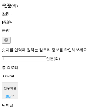
40.7
%
1인분(회)
지방
:
338
16.8
%
Kcal
분량
숫자를 입력해 원하는 칼로리 정보를 확인해보세요
인분(회)
총 칼로리
338
kcal
탄수화물
25
g
단백질