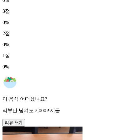
0
%
3
점
0
%
2
점
0
%
1
점
0
%
이 음식 어떠셨나요?
리뷰만 남겨도
2,000
P
지급
리뷰 쓰기