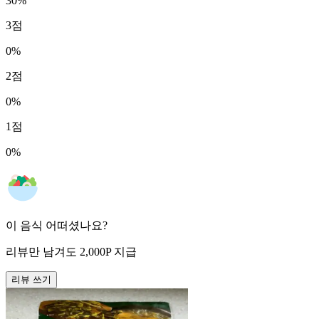
30
%
3
점
0
%
2
점
0
%
1
점
0
%
이 음식 어떠셨나요?
리뷰만 남겨도
2,000
P
지급
리뷰 쓰기