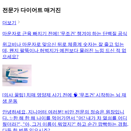
전문가 다이어트 매거진
더보기
마운자로 근육 빠지기 전에! '무조건' 챙겨야 하는 단백질 공식
위고비나 마운자로 맞으신 뒤로 체중계 숫자는 잘 줄고 있는
데, 왠지 팔뚝이나 허벅지가 예전보다 물러진 느낌 드신 적 없
으세요?
[의사 꿀팁] 치매 영양제 사기 전에 🧠 '무조건' 시작하는 뇌 재
생 운동
안녕하세요, 지니어터 여러분! 비만 전문의 정승은 원장입니
다. ✨한 해 한 해 나이를 먹어가면서 "어? 내가 차 열쇠를 어디
뒀더라?", "아, 그거 이름이 뭐였지?" 하고 순간 깜빡하는 경험,
다들 한 번쯤 있으시죠?