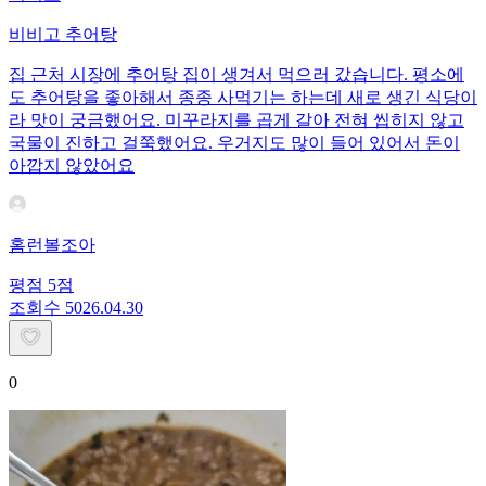
비비고 추어탕
집 근처 시장에 추어탕 집이 생겨서 먹으러 갔습니다. 평소에
도 추어탕을 좋아해서 종종 사먹기는 하는데 새로 생긴 식당이
라 맛이 궁금했어요. 미꾸라지를 곱게 갈아 전혀 씹히지 않고
국물이 진하고 걸쭉했어요. 우거지도 많이 들어 있어서 돈이
아깝지 않았어요
홈런볼조아
평점
5
점
조회수
50
26.04.30
0