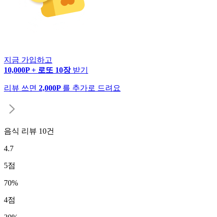
지금 가입하고
10,000P + 로또 10장
받기
리뷰 쓰면
2,000P
를 추가로 드려요
음식 리뷰
10
건
4.7
5
점
70
%
4
점