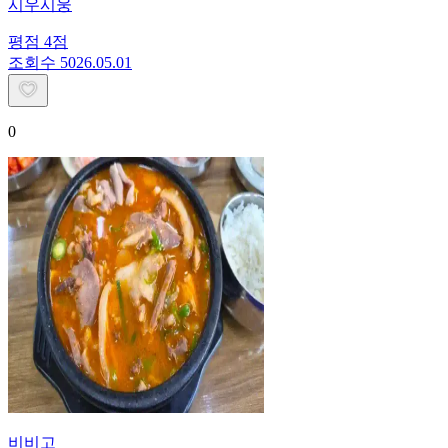
시우시웅
평점
4
점
조회수
50
26.05.01
0
비비고