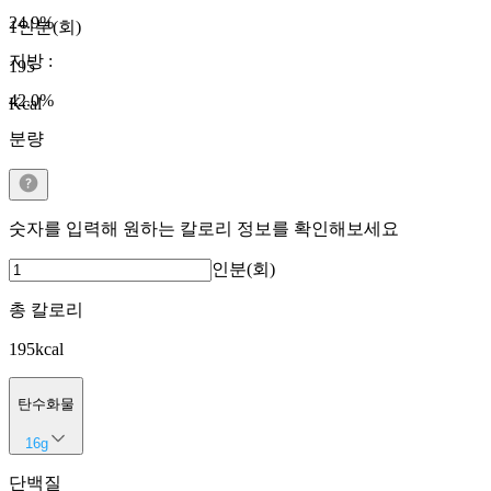
24.9
%
1인분(회)
지방
:
195
42.0
%
Kcal
분량
숫자를 입력해 원하는 칼로리 정보를 확인해보세요
인분(회)
총 칼로리
195
kcal
탄수화물
16
g
단백질