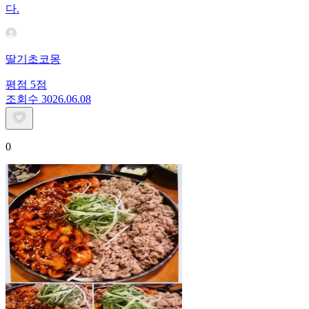
다.
딸기초코몽
평점
5
점
조회수
30
26.06.08
0