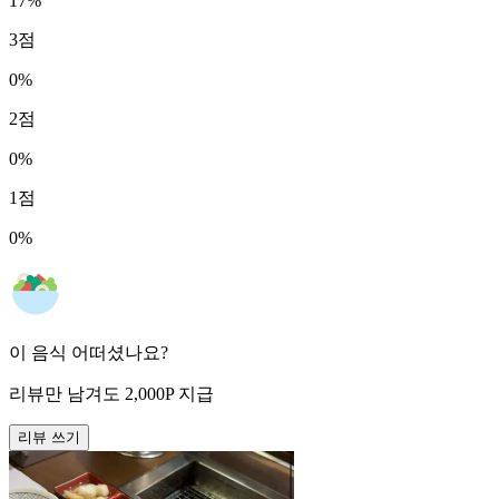
17
%
3
점
0
%
2
점
0
%
1
점
0
%
이 음식 어떠셨나요?
리뷰만 남겨도
2,000
P
지급
리뷰 쓰기