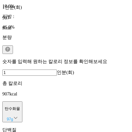
10.6
%
1인분(회)
지방
:
907
46.6
%
Kcal
분량
숫자를 입력해 원하는 칼로리 정보를 확인해보세요
인분(회)
총 칼로리
907
kcal
탄수화물
97
g
단백질