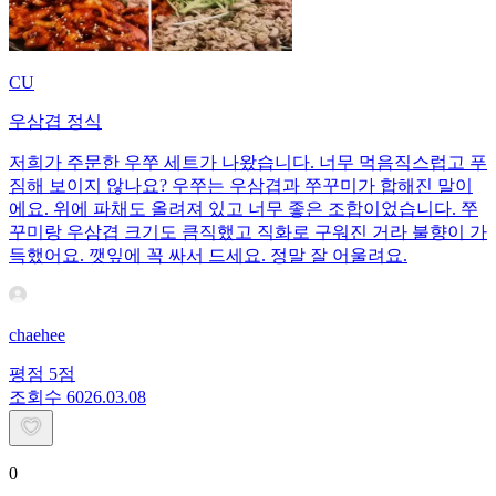
CU
우삼겹 정식
저희가 주문한 우쭈 세트가 나왔습니다. 너무 먹음직스럽고 푸
짐해 보이지 않나요? 우쭈는 우삼겹과 쭈꾸미가 합해진 말이
에요. 위에 파채도 올려져 있고 너무 좋은 조합이었습니다. 쭈
꾸미랑 우삼겹 크기도 큼직했고 직화로 구워진 거라 불향이 가
득했어요. 깻잎에 꼭 싸서 드세요. 정말 잘 어울려요.
chaehee
평점
5
점
조회수
60
26.03.08
0