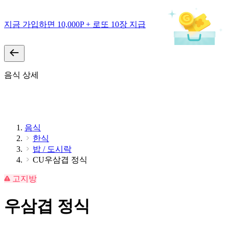
지금 가입하면 10,000P + 로또 10장 지급
음식 상세
음식
한식
밥 / 도시락
CU우삼겹 정식
고지방
우삼겹 정식