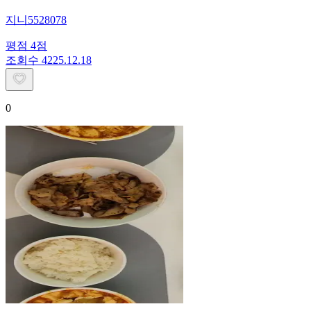
지니5528078
평점
4
점
조회수
42
25.12.18
0