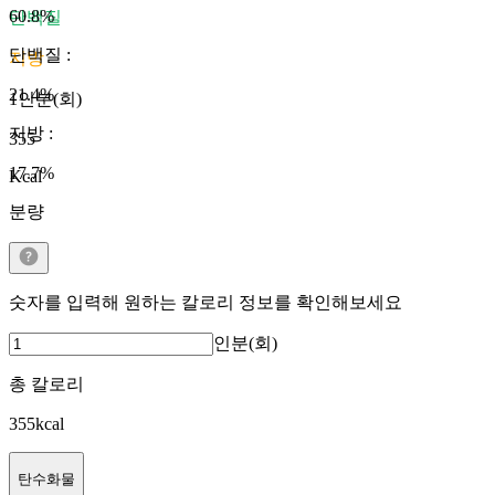
60.8
%
단백질
단백질
:
지방
21.4
%
1인분(회)
지방
:
355
17.7
%
Kcal
분량
숫자를 입력해 원하는 칼로리 정보를 확인해보세요
인분(회)
총 칼로리
355
kcal
탄수화물