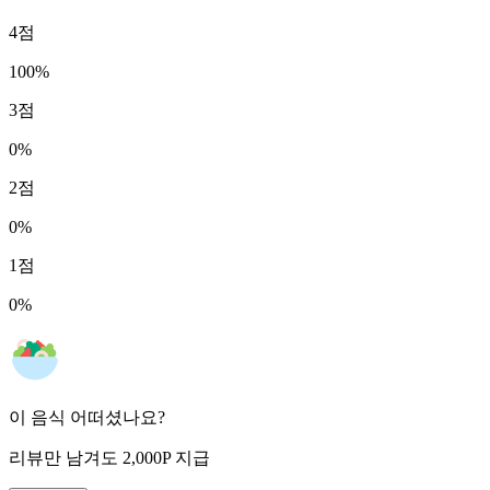
4
점
100
%
3
점
0
%
2
점
0
%
1
점
0
%
이 음식 어떠셨나요?
리뷰만 남겨도
2,000
P
지급