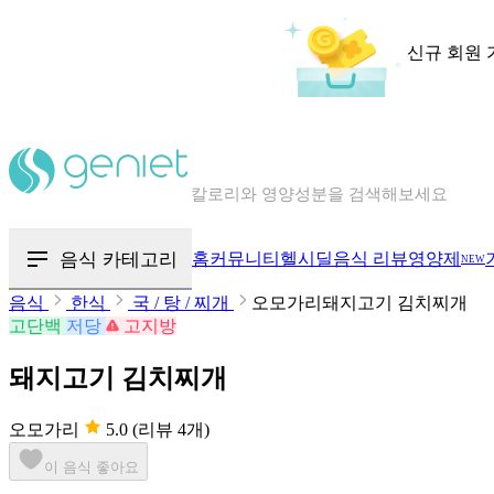
신규 회원 
칼로리와 영양성분을 검색해보세요
혈당 · 다이어트 음식 검색해보세요
음식 · 영양제 리뷰를 찾아보세요
음식 카테고리
홈
커뮤니티
헬시딜
음식 리뷰
영양제
NEW
음식
한식
국 / 탕 / 찌개
오모가리돼지고기 김치찌개
고단백
저당
고지방
돼지고기 김치찌개
오모가리
5.0
(리뷰 4개)
이 음식 좋아요