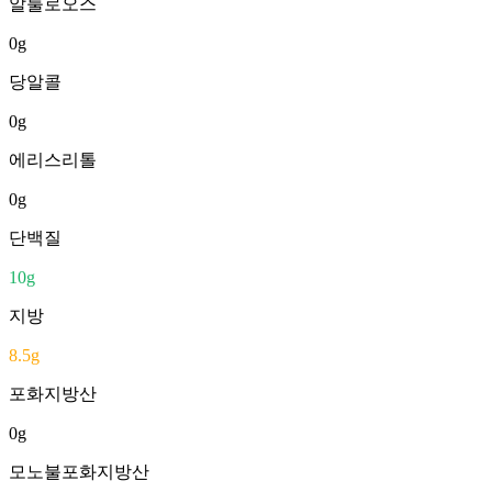
알룰로오스
0
g
당알콜
0
g
에리스리톨
0
g
단백질
10
g
지방
8.5
g
포화지방산
0
g
모노불포화지방산