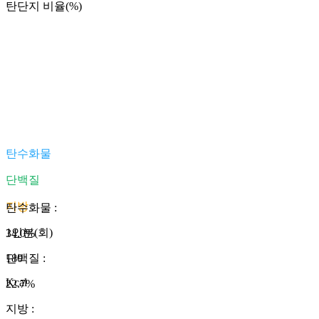
탄단지 비율(%)
탄수화물
단백질
지방
탄수화물
:
1인분(회)
34.0
%
180
단백질
:
Kcal
22.7
%
지방
: