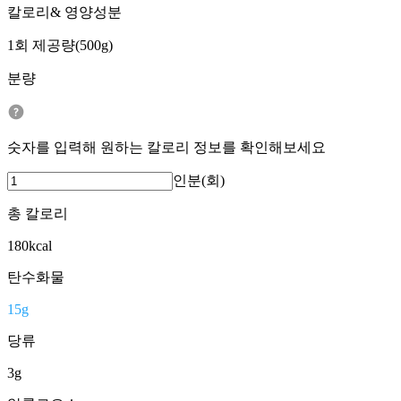
칼로리& 영양성분
1회 제공량(500g)
분량
숫자를 입력해 원하는 칼로리 정보를 확인해보세요
인분(회)
총 칼로리
180
kcal
탄수화물
15
g
당류
3
g