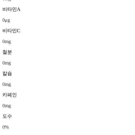
비타민A
0
μg
비타민C
0
mg
철분
0
mg
칼슘
0
mg
카페인
0
mg
도수
0
%