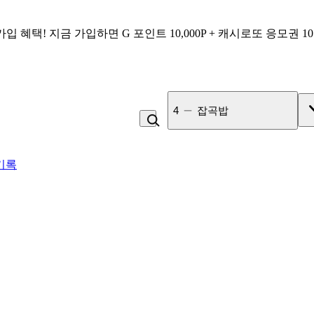
가입 혜택!
지금 가입하면
G 포인트 10,000P + 캐시로또 응모권 1
4
잡곡밥
기록