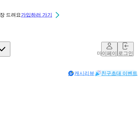
0장
드려요
가입하러 가기
마이페이지
로그인
캐시리뷰
친구초대 이벤트