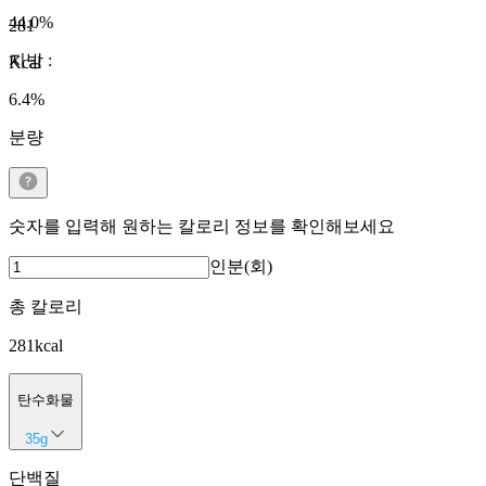
44.0
%
281
지방
:
Kcal
6.4
%
분량
숫자를 입력해 원하는 칼로리 정보를 확인해보세요
인분(회)
총 칼로리
281
kcal
탄수화물
35
g
단백질