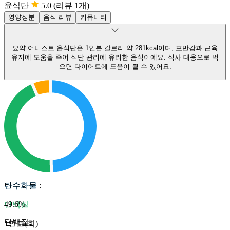
윤식단
5.0
(리뷰 1개)
영양성분
음식 리뷰
커뮤니티
요약
어니스트 윤식단은 1인분 칼로리 약 281kcal이며, 포만감과 근육
유지에 도움을 주어 식단 관리에 유리한 음식이에요.
식사 대용으로 먹
으면 다이어트에 도움이 될 수 있어요.
탄수화물
탄수화물
:
49.6
%
단백질
단백질
:
1인분(회)