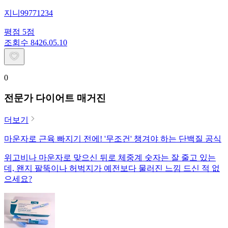
지니99771234
평점
5
점
조회수
84
26.05.10
0
전문가 다이어트 매거진
더보기
마운자로 근육 빠지기 전에! '무조건' 챙겨야 하는 단백질 공식
위고비나 마운자로 맞으신 뒤로 체중계 숫자는 잘 줄고 있는
데, 왠지 팔뚝이나 허벅지가 예전보다 물러진 느낌 드신 적 없
으세요?