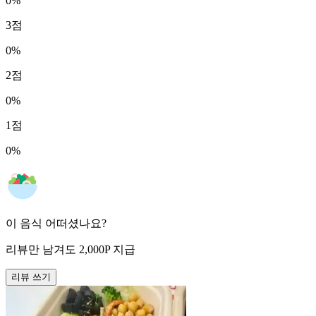
0
%
3
점
0
%
2
점
0
%
1
점
0
%
이 음식 어떠셨나요?
리뷰만 남겨도
2,000
P
지급
리뷰 쓰기