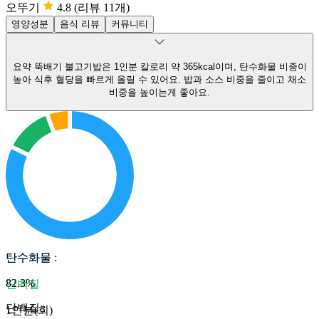
오뚜기
4.8
(리뷰 11개)
영양성분
음식 리뷰
커뮤니티
요약
뚝배기 불고기밥은 1인분 칼로리 약 365kcal이며, 탄수화물 비중이
높아 식후 혈당을 빠르게 올릴 수 있어요.
밥과 소스 비중을 줄이고 채소
비중을 높이는게 좋아요.
탄수화물
탄수화물
:
82.3
%
단백질
단백질
:
1인분(회)