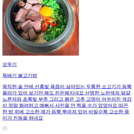
오뚜기
뚝배기 불고기밥
묵직한 솥 안에 선홍빛 육즙이 살아있는 두툼한 소고기가 듬뿍
올라가 있어 보기만 해도 든든해지네요 선명한 노란색의 달걀
노른자와 초록빛 부추 그리고 붉은 고추 고명이 어우러진 색감
이 정말 화려하고 예뻐서 사진을 안 찍을 수가 없었어요 따끈
한 밥 위에 고소한 깨가 듬뿍 뿌려져 있어 비빌수록 고소한 풍
미가 진동을 하네요