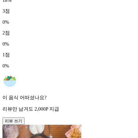
18
%
3
점
0
%
2
점
0
%
1
점
0
%
이 음식 어떠셨나요?
리뷰만 남겨도
2,000
P
지급
리뷰 쓰기