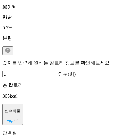
12.1
%
365
지방
:
Kcal
5.7
%
분량
숫자를 입력해 원하는 칼로리 정보를 확인해보세요
인분(회)
총 칼로리
365
kcal
탄수화물
75
g
단백질