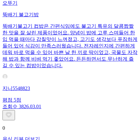
오뚜기
뚝배기 불고기밥
뚝배기불고기 컵밥은 간편식임에도 불고기 특유의 달콤짭짤
한 맛을 잘 살린 제품이었어요. 양념이 밥에 고루 스며들어 한
입 먹을 때마다 감칠맛이 느껴졌고, 고기도 생각보다 푸짐하게
들어 있어 식감이 만족스러웠습니다. 전자레인지에 간편하게
데워 바로 먹을 수 있어 바쁜 날 한 끼로 딱이었고, 국물도 자작
해 밥과 함께 비벼 먹기 좋았어요. 든든하면서도 무난하게 즐
길 수 있는 컵밥이었습니다.
지니5548823
평점
5
점
조회수
38
26.03.01
0
음식 리뷰 더보기