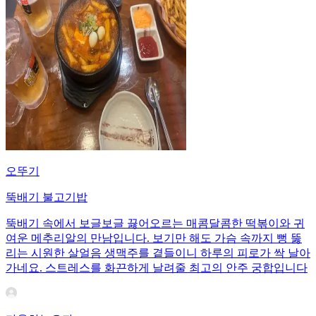
오뚜기
뚝배기 불고기밥
뚝배기 속에서 보글보글 끓어오르는 매콤달콤한 떡볶이와 귀
여운 메추리알의 만남입니다. 보기만 해도 가슴 속까지 뻥 뚫
리는 시원한 살얼음 생맥주를 곁들이니 하루의 피로가 싹 날아
가네요. 스트레스를 화끈하게 날려줄 최고의 안주 궁합입니다