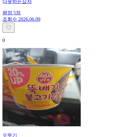
다욧하는요자
평점
5
점
조회수
20
26.06.09
0
오뚜기