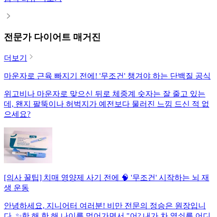
전문가 다이어트 매거진
더보기
마운자로 근육 빠지기 전에! '무조건' 챙겨야 하는 단백질 공식
위고비나 마운자로 맞으신 뒤로 체중계 숫자는 잘 줄고 있는
데, 왠지 팔뚝이나 허벅지가 예전보다 물러진 느낌 드신 적 없
으세요?
[의사 꿀팁] 치매 영양제 사기 전에 🧠 '무조건' 시작하는 뇌 재
생 운동
안녕하세요, 지니어터 여러분! 비만 전문의 정승은 원장입니
다. ✨한 해 한 해 나이를 먹어가면서 "어? 내가 차 열쇠를 어디