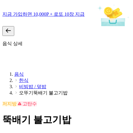
지금 가입하면 10,000P + 로또 10장 지급
음식 상세
음식
한식
비빔밥 / 덮밥
오뚜기뚝배기 불고기밥
저지방
고탄수
뚝배기 불고기밥