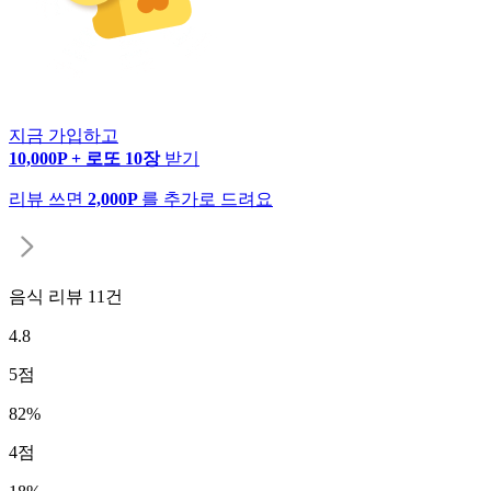
지금 가입하고
10,000P + 로또 10장
받기
리뷰 쓰면
2,000P
를 추가로 드려요
음식 리뷰
11
건
4.8
5
점
82
%
4
점