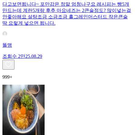
다고보면됩니다~ 포만감은 정말 엄청나구요 레시피는 빵5개
만드는데 계란5개랑 후추 마요네즈는 2큰술정도? 많이넣는걸
안좋아해요 설탕조금 소금조금 홀그레인머스터드 작은큰술
딱 요렇게 넣으면 됩니다.
똘맹
조회수
2만
25.08.29
999+