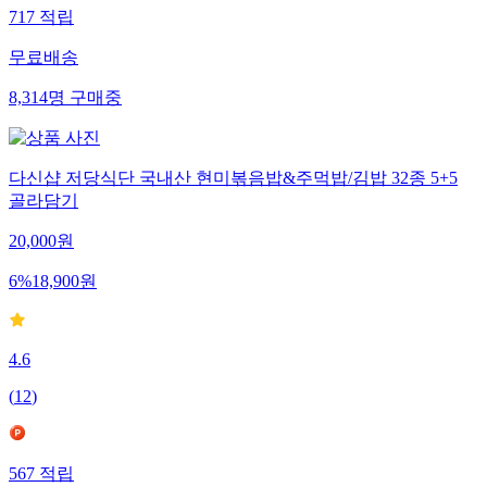
717
적립
무료배송
8,314
명
구매중
다신샵 저당식단 국내산 현미볶음밥&주먹밥/김밥 32종 5+5
골라담기
20,000
원
6
%
18,900
원
4.6
(
12
)
567
적립