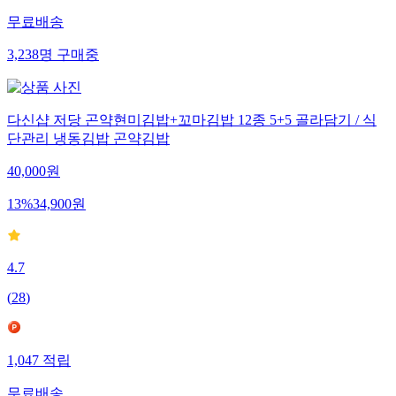
무료배송
3,238
명
구매중
다신샵 저당 곤약현미김밥+꼬마김밥 12종 5+5 골라담기 / 식
단관리 냉동김밥 곤약김밥
40,000
원
13
%
34,900
원
4.7
(
28
)
1,047
적립
무료배송