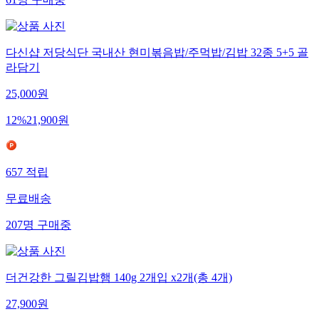
61
명
구매중
다신샵 저당식단 국내산 현미볶음밥/주먹밥/김밥 32종 5+5 골
라담기
25,000
원
12
%
21,900
원
657
적립
무료배송
207
명
구매중
더건강한 그릴김밥햄 140g 2개입 x2개(총 4개)
27,900
원