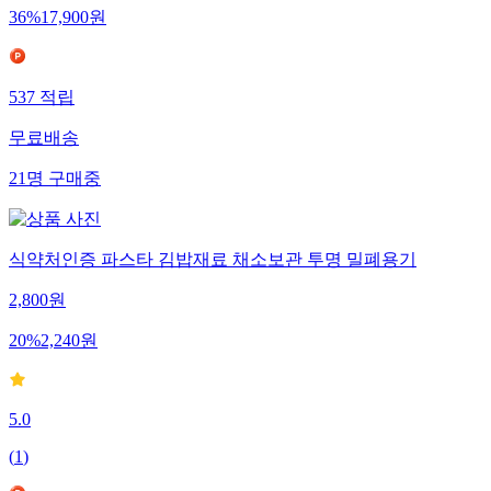
36
%
17,900
원
537
적립
무료배송
21
명
구매중
식약처인증 파스타 김밥재료 채소보관 투명 밀폐용기
2,800
원
20
%
2,240
원
5.0
(
1
)