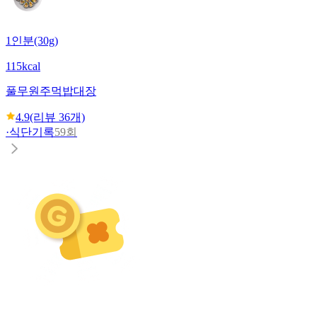
1인분(30g)
115kcal
풀무원
주먹밥대장
4.9
(리뷰
36
개)
·
식단기록
59회