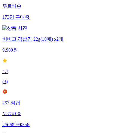
무료배송
173
명
구매중
비비고 김밥김 22g(10매) x2개
9,900
원
4.7
(
3
)
297
적립
무료배송
256
명
구매중