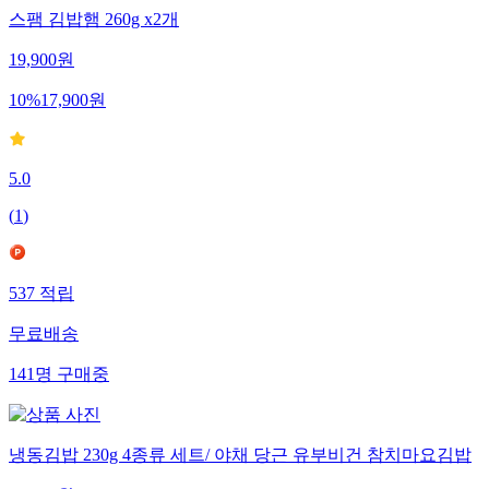
스팸 김밥햄 260g x2개
19,900
원
10
%
17,900
원
5.0
(
1
)
537
적립
무료배송
141
명
구매중
냉동김밥 230g 4종류 세트/ 야채 당근 유부비건 참치마요김밥