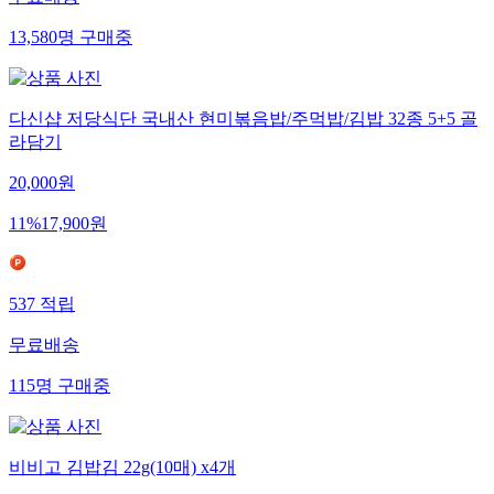
13,580
명
구매중
다신샵 저당식단 국내산 현미볶음밥/주먹밥/김밥 32종 5+5 골
라담기
20,000
원
11
%
17,900
원
537
적립
무료배송
115
명
구매중
비비고 김밥김 22g(10매) x4개