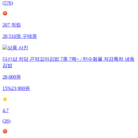
(
576
)
207
적립
28,516
명
구매중
다신샵 저당 곤약꼬마김밥 7종 7팩~ / 탄수화물 저감특허 냉동
김밥
28,000
원
15
%
23,900
원
4.7
(
26
)