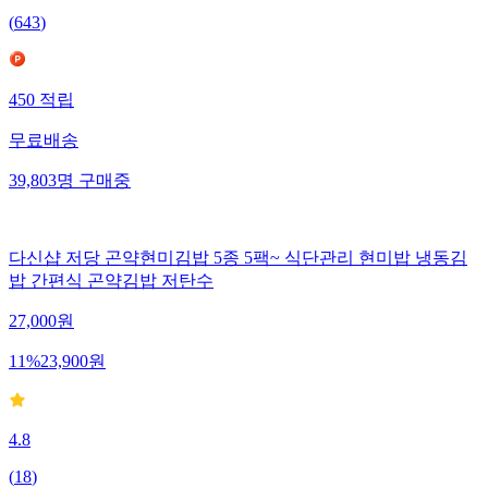
(
643
)
450
적립
무료배송
39,803
명
구매중
다신샵 저당 곤약현미김밥 5종 5팩~ 식단관리 현미밥 냉동김
밥 간편식 곤약김밥 저탄수
27,000
원
11
%
23,900
원
4.8
(
18
)