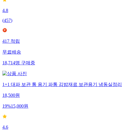
4.8
(
457
)
417
적립
무료배송
18,714
명
구매중
1+1 대파 보관 통 용기 파통 김밥재료 보관용기 냉동실정리
18,500
원
19
%
15,000
원
4.6