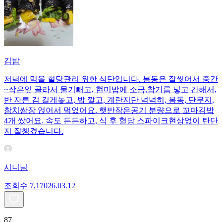
김밥
저녁에 먹을 혈당관리 위한 식단입니다. 봄동은 잘씻어서 중간
~작은잎 골라서 물기빼고, 현미밥에 소금,참기름 넣고 간해서,
반 자른 김 길게놓고, 밥 깔고, 계란지단 넉넉히, 봄동, 단무지,
참치쌈장 얹어서 먹었어요. 햇반작은공기 분량으로 꼬마김밥
4개 쌌어요. 속도 든든하고, 식 후 혈당 스파이크현상없이 탄단
지 잘챙겼습니다.
시니님
조회수
7,170
26.03.12
87