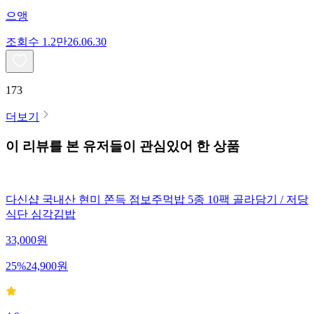
으앵
조회수
1.2만
26.06.30
173
더보기
이 리뷰를 본 유저들이 관심있어 한 상품
다신샵 국내산 현미 쫀득 점보주먹밥 5종 10팩 골라담기 / 저당
식단 심각김밥
33,000
원
25
%
24,900
원