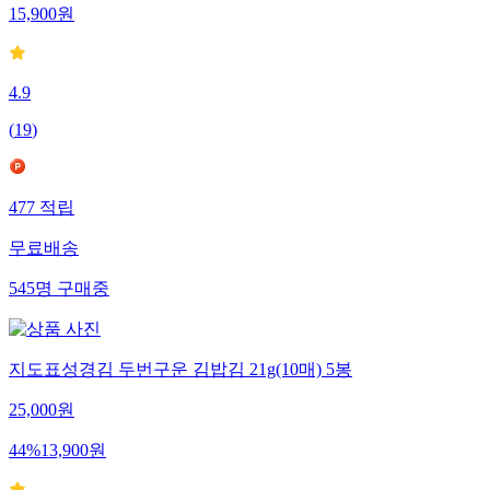
15,900
원
4.9
(
19
)
477
적립
무료배송
545
명
구매중
지도표성경김 두번구운 김밥김 21g(10매) 5봉
25,000
원
44
%
13,900
원