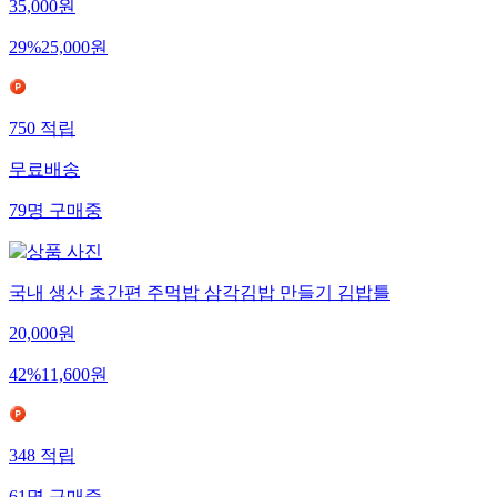
35,000
원
29
%
25,000
원
750
적립
무료배송
79
명
구매중
국내 생산 초간편 주먹밥 삼각김밥 만들기 김밥틀
20,000
원
42
%
11,600
원
348
적립