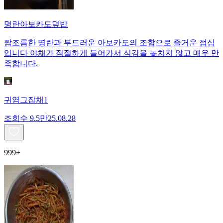
명란아보카도덮밥
짭조름한 명란과 부드러운 아보카도의 조합으로 즐거운 점심
입니다 야채가 적절하게 들어가서 식감을 놓치지 않고 매우 만
족합니다.
귀염그잡채1
조회수
9.5만
25.08.28
999+