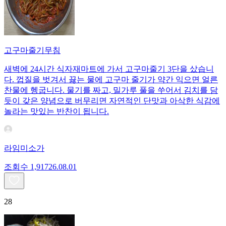
고구마줄기무침
새벽에 24시간 식자재마트에 가서 고구마줄기 3단을 샀습니
다. 껍질을 벗겨서 끓는 물에 고구마 줄기가 약간 익으면 얼른
찬물에 헹굽니다. 물기를 짜고, 밀가루 풀을 쑤어서 김치를 담
듯이 갖은 양념으로 버무리면 자연적인 단맛과 아삭한 식감에
놀라는 맛있는 반찬이 됩니다.
라임미소가
조회수
1,917
26.08.01
28