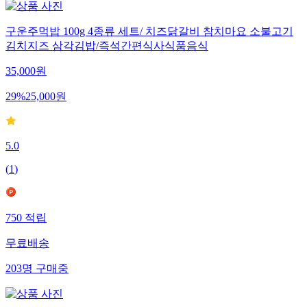
구운주먹밥 100g 4종류 세트/ 치즈닭갈비 참치마요 소불고기
김치지즈 삼각김밥/즉석간편식사식품음식
35,000
원
29
%
25,000
원
5.0
(
1
)
750
적립
무료배송
203
명
구매중