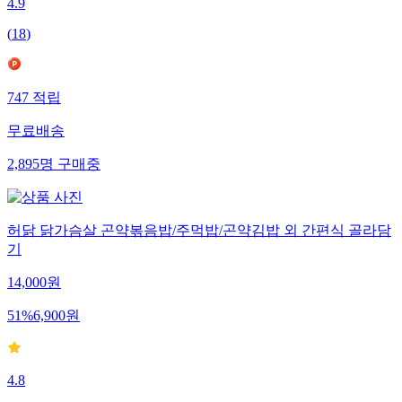
4.9
(
18
)
747
적립
무료배송
2,895
명
구매중
허닭 닭가슴살 곤약볶음밥/주먹밥/곤약김밥 외 간편식 골라담
기
14,000
원
51
%
6,900
원
4.8