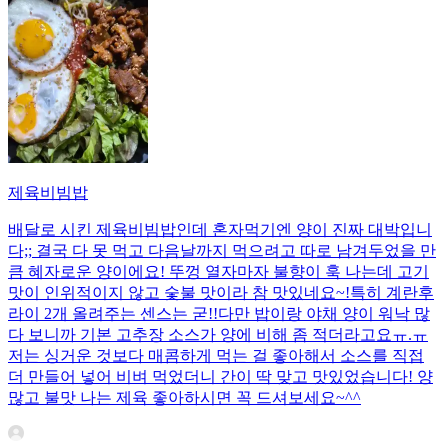
제육비빔밥
배달로 시킨 제육비빔밥인데 혼자먹기엔 양이 진짜 대박입니
다;; 결국 다 못 먹고 다음날까지 먹으려고 따로 남겨두었을 만
큼 혜자로운 양이에요! 뚜껑 열자마자 불향이 훅 나는데 고기
맛이 인위적이지 않고 숯불 맛이라 참 맛있네요~!특히 계란후
라이 2개 올려주는 센스는 굳!! ​다만 밥이랑 야채 양이 워낙 많
다 보니까 기본 고추장 소스가 양에 비해 좀 적더라고요ㅠ.ㅠ
저는 싱거운 것보다 매콤하게 먹는 걸 좋아해서 소스를 직접
더 만들어 넣어 비벼 먹었더니 간이 딱 맞고 맛있었습니다! 양
많고 불맛 나는 제육 좋아하시면 꼭 드셔보세요~^^