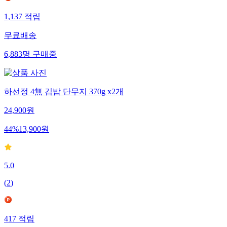
1,137
적립
무료배송
6,883
명
구매중
하선정 4無 김밥 단무지 370g x2개
24,900
원
44
%
13,900
원
5.0
(
2
)
417
적립