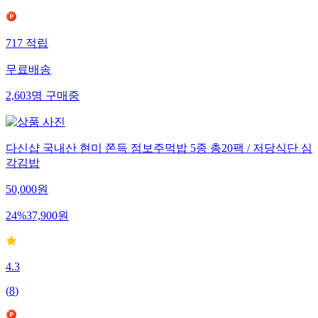
717
적립
무료배송
2,603
명
구매중
다신샵 국내산 현미 쫀득 점보주먹밥 5종 총20팩 / 저당식단 심
각김밥
50,000
원
24
%
37,900
원
4.3
(
8
)