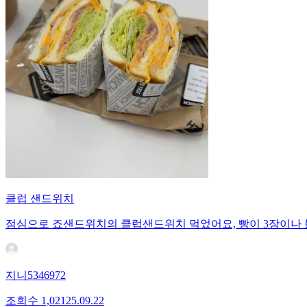
클럽 샌드위치
점심으로 죠샌드위치의 클럽샌드위치 먹었어요, 빵이 3장이나 들
지니5346972
조회수
1,021
25.09.22