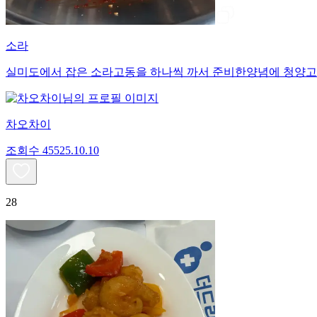
소라
실미도에서 잡은 소라고동을 하나씩 까서 준비한양념에 청양고
차오차이
조회수
455
25.10.10
28