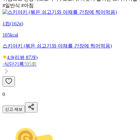
#일반식 #아침
1컵(162g)
165kcal
스키야키 (볶은 쇠고기와 야채를 간장에 찍어먹음)
4.9
(리뷰
87
개)
·
식단기록
595회
0
신고·제보