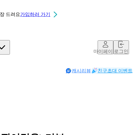
0장
드려요
가입하러 가기
마이페이지
로그인
캐시리뷰
친구초대 이벤트