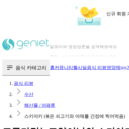
신규 회원 
칼로리와 영양성분을 검색해보세요
혈당 · 다이어트 음식 검색해보세요
음식 · 영양제 리뷰를 찾아보세요
음식 카테고리
홈
커뮤니티
헬시딜
음식 리뷰
영양제
NEW
음식 리뷰
수산
해산물 / 어패류
스키야키 (볶은 쇠고기와 야채를 간장에 찍어먹음)