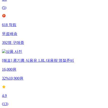
(
5
)
618
적립
무료배송
392
명
구매중
[해표] 콩기름 식용유 1.8L 대용량 명절준비
16,000
원
32
%
10,900
원
4.9
(
13
)