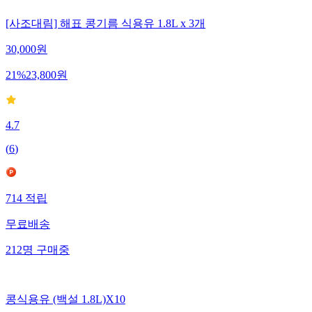
[사조대림] 해표 콩기름 식용유 1.8L x 3개
30,000
원
21
%
23,800
원
4.7
(
6
)
714
적립
무료배송
212
명
구매중
콩식용유 (백설 1.8L)X10