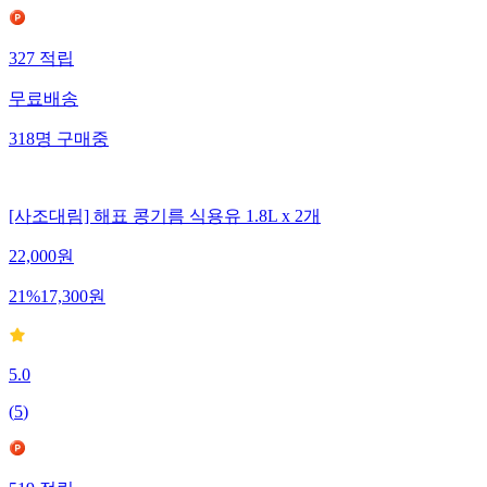
327
적립
무료배송
318
명
구매중
[사조대림] 해표 콩기름 식용유 1.8L x 2개
22,000
원
21
%
17,300
원
5.0
(
5
)