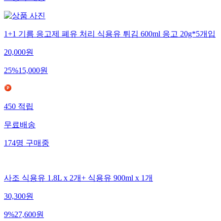
67
명
구매중
1+1 기름 응고제 폐유 처리 식용유 튀김 600ml 응고 20g*5개입
20,000
원
25
%
15,000
원
450
적립
무료배송
174
명
구매중
사조 식용유 1.8L x 2개+ 식용유 900ml x 1개
30,300
원
9
%
27,600
원