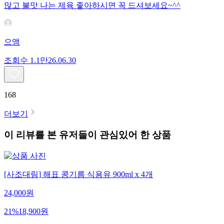
많고 불맛 나는 제육 좋아하시면 꼭 드셔보세요~^^
으앵
조회수
1.1만
26.06.30
168
더보기
이 리뷰를 본 유저들이 관심있어 한 상품
[사조대림] 해표 콩기름 식용유 900ml x 4개
24,000
원
21
%
18,900
원