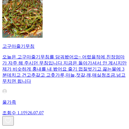
고구마줄기무침
오늘은 고구마줄기무침를 담궈봤어요~ 어렸을적에 친정엄마
가 자주 해 주시던 무침입니다 지금은 돌아가셔서 안 계시지만
제가 비슷하게 훙내를 내 봤어요 줄기 껍질벗기고 끓는물에 3
분데치고 건고추갈고 고춧가루,마늘,젓갈,깨,매실청조금.넘고
무치면 됩니다
울가족
조회수
1.1만
26.07.07