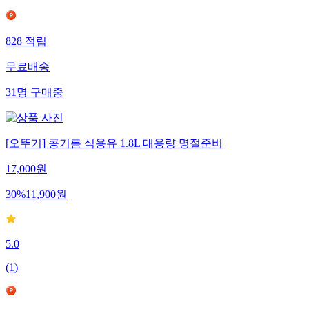
828
적립
무료배송
31
명
구매중
[오뚜기] 콩기름 식용유 1.8L 대용량 명절준비
17,000
원
30
%
11,900
원
5.0
(
1
)