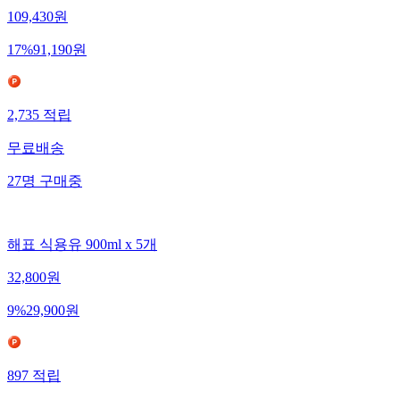
109,430
원
17
%
91,190
원
2,735
적립
무료배송
27
명
구매중
해표 식용유 900ml x 5개
32,800
원
9
%
29,900
원
897
적립