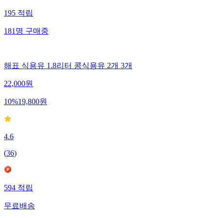
195
적립
181
명
구매중
해표 식용유 1.8리터 콩식용유 2개 3개
22,000
원
10
%
19,800
원
4.6
(
36
)
594
적립
무료배송