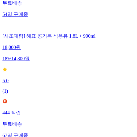
무료배송
54
명
구매중
[사조대림] 해표 콩기름 식용유 1.8L + 900ml
18,000
원
18
%
14,800
원
5.0
(
1
)
444
적립
무료배송