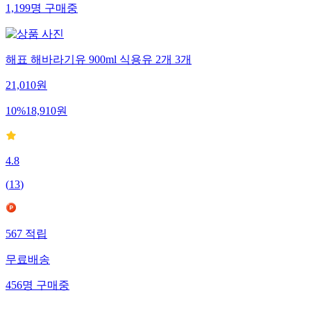
1,199
명
구매중
해표 해바라기유 900ml 식용유 2개 3개
21,010
원
10
%
18,910
원
4.8
(
13
)
567
적립
무료배송
456
명
구매중