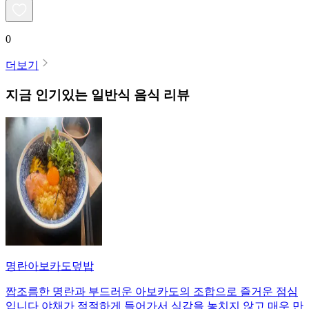
0
더보기
지금 인기있는
일반식
음식 리뷰
명란아보카도덮밥
짭조름한 명란과 부드러운 아보카도의 조합으로 즐거운 점심
입니다 야채가 적절하게 들어가서 식감을 놓치지 않고 매우 만