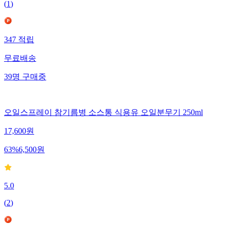
(
1
)
347
적립
무료배송
39
명
구매중
오일스프레이 참기름병 소스통 식용유 오일분무기 250ml
17,600
원
63
%
6,500
원
5.0
(
2
)