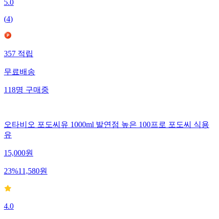
5.0
(
4
)
357
적립
무료배송
118
명
구매중
오타비오 포도씨유 1000ml 발연점 높은 100프로 포도씨 식용
유
15,000
원
23
%
11,580
원
4.0