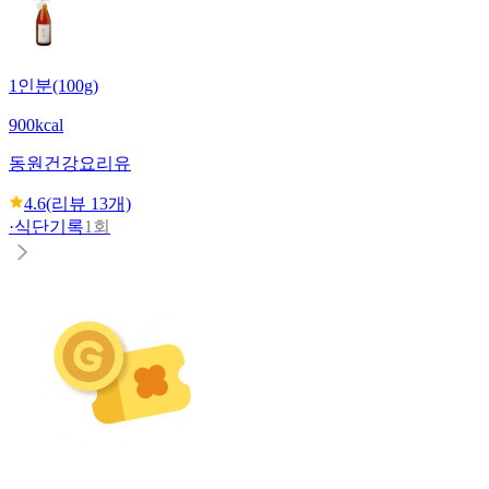
1인분(100g)
900kcal
동원
건강요리유
4.6
(리뷰
13
개)
·
식단기록
1회