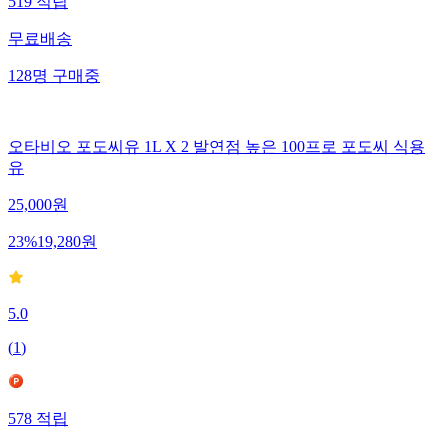
519
적립
무료배송
128
명
구매중
오타비오 포도씨유 1L X 2 발연점 높은 100프로 포도씨 식용
유
25,000
원
23
%
19,280
원
5.0
(
1
)
578
적립