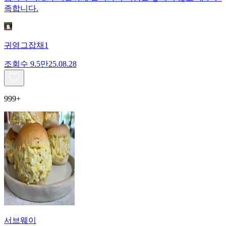
족합니다.
귀염그잡채1
조회수
9.5만
25.08.28
999+
서브웨이