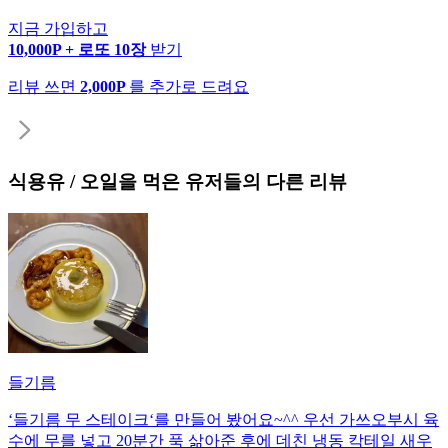
지금 가입하고
10,000P + 로또 10장
받기
리뷰 쓰면
2,000P
를 추가로 드려요
식용유 / 오일
을 먹은 유저들의 다른 리뷰
들기름
‘들기름 무 스테이크‘를 만들어 봤어요~^^ 우선 가쓰오부시 육
수에 무를 넣고 20분간 푹 삶아준 후에 데친 냉동 칵테일 새우