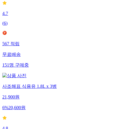
4.7
(
6
)
567
적립
무료배송
151
명
구매중
사조해표 식용유 1.8L x 3병
21,900
원
6
%
20,600
원
4.8