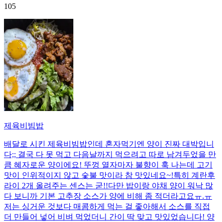
105
제육비빔밥
배달로 시킨 제육비빔밥인데 혼자먹기엔 양이 진짜 대박입니
다;; 결국 다 못 먹고 다음날까지 먹으려고 따로 남겨두었을 만
큼 혜자로운 양이에요! 뚜껑 열자마자 불향이 훅 나는데 고기
맛이 인위적이지 않고 숯불 맛이라 참 맛있네요~!특히 계란후
라이 2개 올려주는 센스는 굳!! ​다만 밥이랑 야채 양이 워낙 많
다 보니까 기본 고추장 소스가 양에 비해 좀 적더라고요ㅠ.ㅠ
저는 싱거운 것보다 매콤하게 먹는 걸 좋아해서 소스를 직접
더 만들어 넣어 비벼 먹었더니 간이 딱 맞고 맛있었습니다! 양