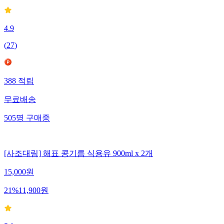
4.9
(
27
)
388
적립
무료배송
505
명
구매중
[사조대림] 해표 콩기름 식용유 900ml x 2개
15,000
원
21
%
11,900
원