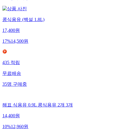
콩식용유 (백설 1.8L)
17,400
원
17
%
14,500
원
435
적립
무료배송
35
명
구매중
해표 식용유 0.9L 콩식용유 2개 3개
14,400
원
10
%
12,960
원