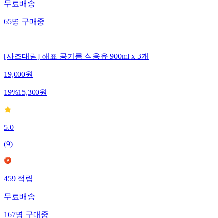
무료배송
65
명
구매중
[사조대림] 해표 콩기름 식용유 900ml x 3개
19,000
원
19
%
15,300
원
5.0
(
9
)
459
적립
무료배송
167
명
구매중