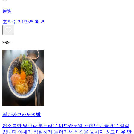
똘맹
조회수
2.1만
25.08.29
999+
명란아보카도덮밥
짭조름한 명란과 부드러운 아보카도의 조합으로 즐거운 점심
입니다 야채가 적절하게 들어가서 식감을 놓치지 않고 매우 만