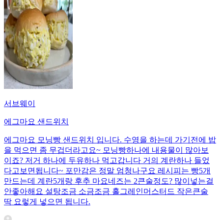
서브웨이
에그마요 샌드위치
에그마요 모닝빵 샌드위치 입니다. 수영을 하는데 가기전에 밥
을 먹으면 좀 무겁더라고요~ 모닝빵하나에 내용물이 많아보
이죠? 저거 하나에 두유하나 먹고갑니다 거의 계란하나 들었
다고보면됩니다~ 포만감은 정말 엄청나구요 레시피는 빵5개
만드는데 계란5개랑 후추 마요네즈는 2큰술정도? 많이넣는걸
안좋아해요 설탕조금 소금조금 홀그레인머스터드 작은큰술
딱 요렇게 넣으면 됩니다.