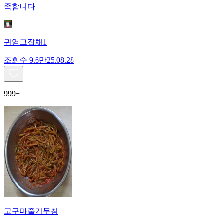
족합니다.
귀염그잡채1
조회수
9.6만
25.08.28
999+
고구마줄기무침