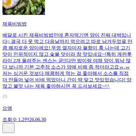
제육비빔밥
배달로 시킨 제육비빔밥인데 혼자먹기엔 양이 진짜 대박입니
다;; 결국 다 못 먹고 다음날까지 먹으려고 따로 남겨두었을 만
큼 혜자로운 양이에요! 뚜껑 열자마자 불향이 훅 나는데 고기
맛이 인위적이지 않고 숯불 맛이라 참 맛있네요~!특히 계란후
라이 2개 올려주는 센스는 굳!! ​다만 밥이랑 야채 양이 워낙 많
다 보니까 기본 고추장 소스가 양에 비해 좀 적더라고요ㅠ.ㅠ
저는 싱거운 것보다 매콤하게 먹는 걸 좋아해서 소스를 직접
더 만들어 넣어 비벼 먹었더니 간이 딱 맞고 맛있었습니다! 양
많고 불맛 나는 제육 좋아하시면 꼭 드셔보세요~^^
으앵
조회수
1.2만
26.06.30