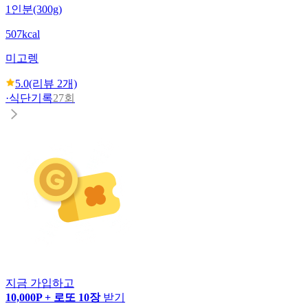
1인분(300g)
507kcal
미고렝
5.0
(리뷰
2
개)
·
식단기록
27회
지금 가입하고
10,000P + 로또 10장
받기