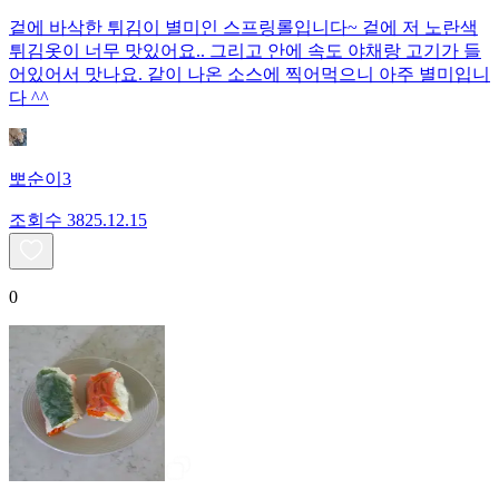
겉에 바삭한 튀김이 별미인 스프링롤입니다~ 겉에 저 노란색
튀김옷이 너무 맛있어요.. 그리고 안에 속도 야채랑 고기가 들
어있어서 맛나요. 같이 나온 소스에 찍어먹으니 아주 별미입니
다 ^^
뽀순이3
조회수
38
25.12.15
0