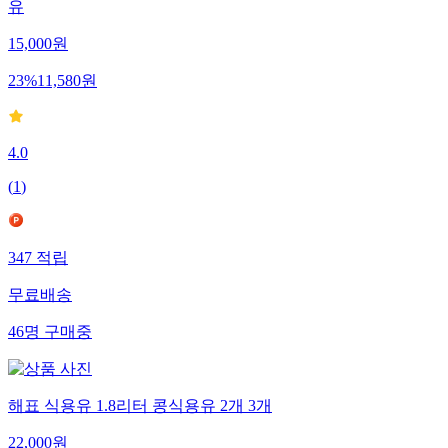
유
15,000
원
23
%
11,580
원
4.0
(
1
)
347
적립
무료배송
46
명
구매중
해표 식용유 1.8리터 콩식용유 2개 3개