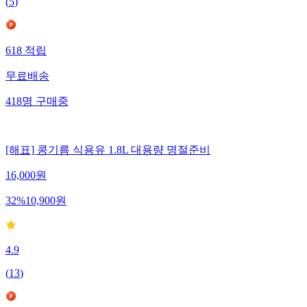
(
5
)
618
적립
무료배송
418
명
구매중
[해표] 콩기름 식용유 1.8L 대용량 명절준비
16,000
원
32
%
10,900
원
4.9
(
13
)