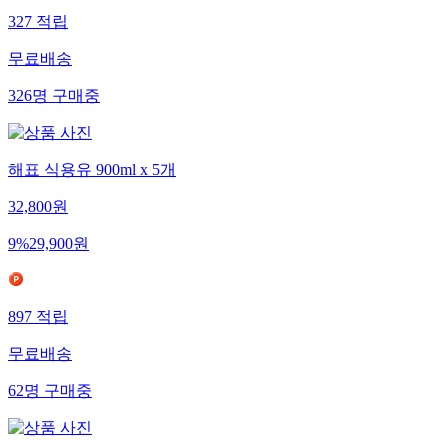
327
적립
무료배송
326
명
구매중
해표 식용유 900ml x 5개
32,800
원
9
%
29,900
원
897
적립
무료배송
62
명
구매중