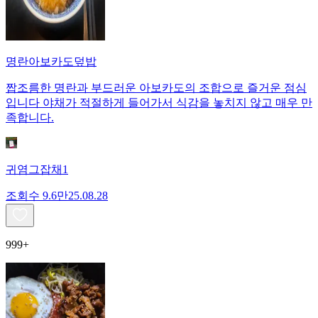
명란아보카도덮밥
짭조름한 명란과 부드러운 아보카도의 조합으로 즐거운 점심
입니다 야채가 적절하게 들어가서 식감을 놓치지 않고 매우 만
족합니다.
귀염그잡채1
조회수
9.6만
25.08.28
999+