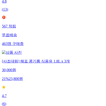
4.8
(
13
)
567
적립
무료배송
463
명
구매중
[사조대림] 해표 콩기름 식용유 1.8L x 3개
30,000
원
21
%
23,800
원
4.7
(
6
)