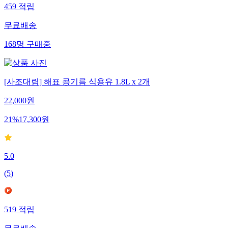
459
적립
무료배송
168
명
구매중
[사조대림] 해표 콩기름 식용유 1.8L x 2개
22,000
원
21
%
17,300
원
5.0
(
5
)
519
적립