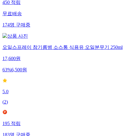
450
적립
무료배송
174
명
구매중
오일스프레이 참기름병 소스통 식용유 오일분무기 250ml
17,600
원
63
%
6,500
원
5.0
(
2
)
195
적립