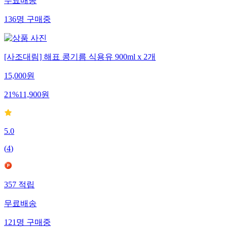
무료배송
136
명
구매중
[사조대림] 해표 콩기름 식용유 900ml x 2개
15,000
원
21
%
11,900
원
5.0
(
4
)
357
적립
무료배송
121
명
구매중