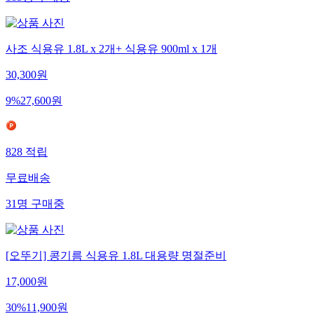
183
명
구매중
사조 식용유 1.8L x 2개+ 식용유 900ml x 1개
30,300
원
9
%
27,600
원
828
적립
무료배송
31
명
구매중
[오뚜기] 콩기름 식용유 1.8L 대용량 명절준비
17,000
원
30
%
11,900
원