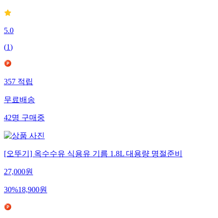
5.0
(
1
)
357
적립
무료배송
42
명
구매중
[오뚜기] 옥수수유 식용유 기름 1.8L 대용량 명절준비
27,000
원
30
%
18,900
원