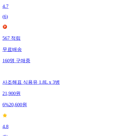
4.7
(
6
)
567
적립
무료배송
160
명
구매중
사조해표 식용유 1.8L x 3병
21,900
원
6
%
20,600
원
4.8