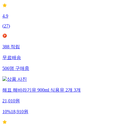
4.9
(
27
)
388
적립
무료배송
506
명
구매중
해표 해바라기유 900ml 식용유 2개 3개
21,010
원
10
%
18,910
원