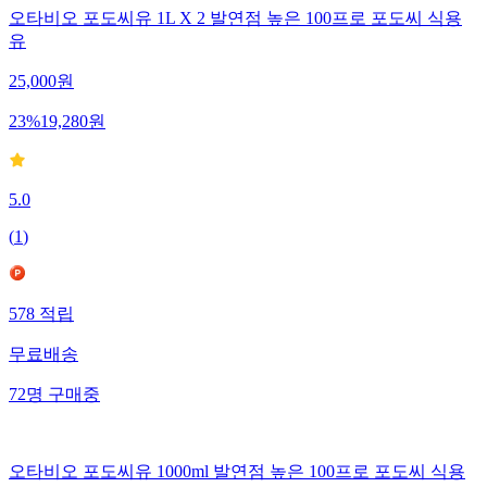
오타비오 포도씨유 1L X 2 발연점 높은 100프로 포도씨 식용
유
25,000
원
23
%
19,280
원
5.0
(
1
)
578
적립
무료배송
72
명
구매중
오타비오 포도씨유 1000ml 발연점 높은 100프로 포도씨 식용