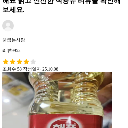
해표 맑고 신선한 식용유 리뷰를 확인해
보세요.
꿈굽는사람
리뷰9952
조회수 58
작성일자 25.10.08