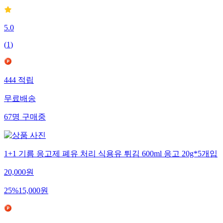
5.0
(
1
)
444
적립
무료배송
67
명
구매중
1+1 기름 응고제 폐유 처리 식용유 튀김 600ml 응고 20g*5개입
20,000
원
25
%
15,000
원