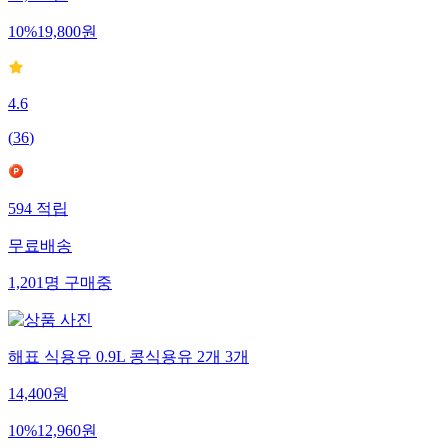
22,000
원
10
%
19,800
원
4.6
(
36
)
594
적립
무료배송
1,201
명
구매중
해표 식용유 0.9L 콩식용유 2개 3개
14,400
원
10
%
12,960
원