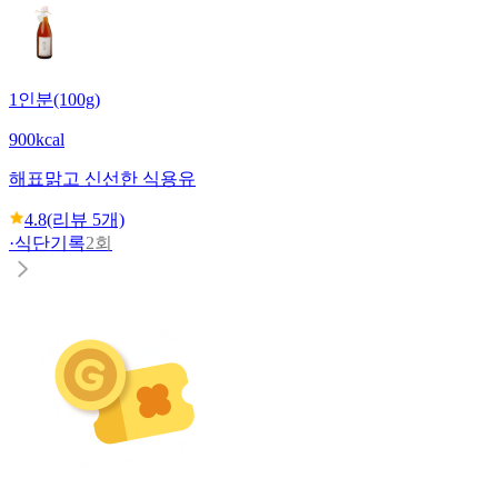
1인분(100g)
900kcal
해표
맑고 신선한 식용유
4.8
(리뷰
5
개)
·
식단기록
2회