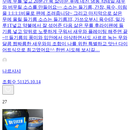
수에 무를 넣고 20분간 푹 삶아준 후에 데친 냉동 칵테일 새우
와 버무릴 소스를 만들어요~~ 소스는 들기름, 간장, 육수, 미림
을 1:1:1:1비율로 팬에 조려줍니당~ 그리고 마지막으로 삶은
무에 올릴 들기름 소스는 들기름3T, 가쓰오부시 육수6T, 밀가
루1T넣고 약불에서 잘 섞어준 다음 삶은 무를 후라이팬에 들
기름 넣고 앞뒤로 노릇하게 구워서 새우와 플레이팅 해주면 끝
~!! 들기름의 풍미와 입안에서 아삭하면서도 사르르 녹는 무와
달콤 짭짜름한 새우와의 조합이 나를 위한 특별하고 맛난 다이
어트식으로 최고였어요^^ 한번 시도해 보시길…
나르샤샤
조회수
511
25.10.14
27