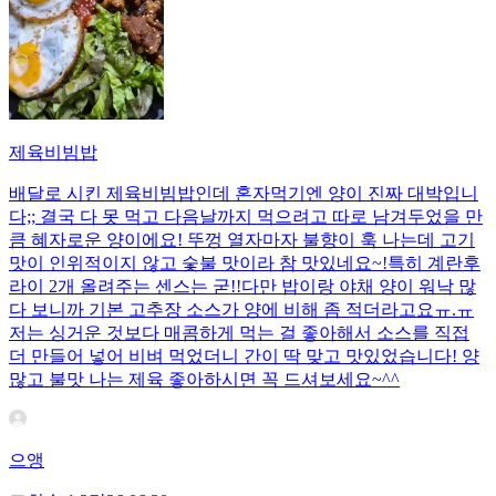
제육비빔밥
배달로 시킨 제육비빔밥인데 혼자먹기엔 양이 진짜 대박입니
다;; 결국 다 못 먹고 다음날까지 먹으려고 따로 남겨두었을 만
큼 혜자로운 양이에요! 뚜껑 열자마자 불향이 훅 나는데 고기
맛이 인위적이지 않고 숯불 맛이라 참 맛있네요~!특히 계란후
라이 2개 올려주는 센스는 굳!! ​다만 밥이랑 야채 양이 워낙 많
다 보니까 기본 고추장 소스가 양에 비해 좀 적더라고요ㅠ.ㅠ
저는 싱거운 것보다 매콤하게 먹는 걸 좋아해서 소스를 직접
더 만들어 넣어 비벼 먹었더니 간이 딱 맞고 맛있었습니다! 양
많고 불맛 나는 제육 좋아하시면 꼭 드셔보세요~^^
으앵