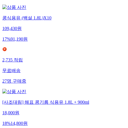
콩식용유 (백설 1.8L)X10
109,430
원
17
%
91,190
원
2,735
적립
무료배송
27
명
구매중
[사조대림] 해표 콩기름 식용유 1.8L + 900ml
18,000
원
18
%
14,800
원