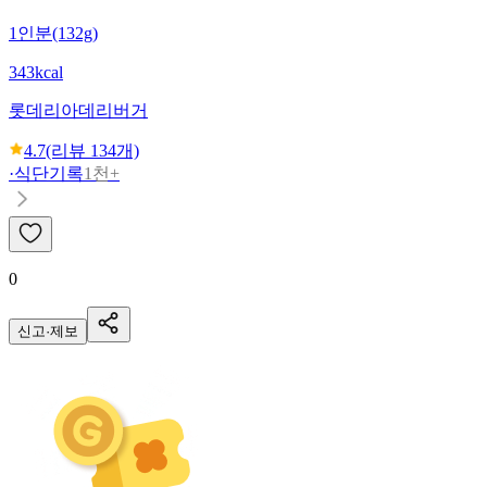
1인분(132g)
343kcal
롯데리아
데리버거
4.7
(리뷰
134
개)
·
식단기록
1천+
0
신고·제보