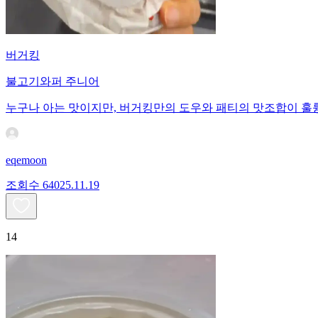
버거킹
불고기와퍼 주니어
누구나 아는 맛이지만, 버거킹만의 도우와 패티의 맛조합이 훌
eqemoon
조회수
640
25.11.19
14