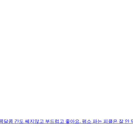
콤달콤 간도 쎄지않고 부드럽고 좋아요. 평소 파는 피클은 잘 안