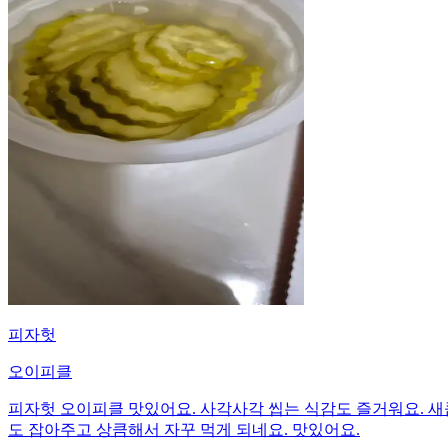
피자헛
오이피클
피자헛 오이피클 맛있어요. 사각사각 씹는 식감도 즐거워요. 새
도 잡아주고 상큼해서 자꾸 먹게 되네요. 맛있어요.