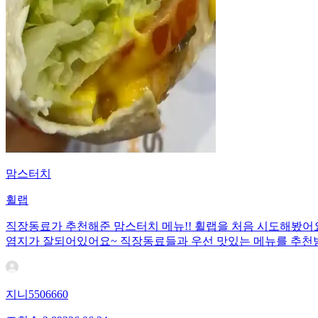
맘스터치
휠랩
직장동료가 추천해준 맘스터치 메뉴!! 휠랩을 처음 시도해봤어요
염지가 잘되어있어요~ 직장동료들과 우선 맛있는 메뉴를 추천받
지니5506660