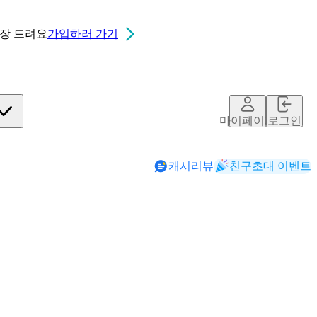
0장
드려요
가입하러 가기
마이페이지
로그인
캐시리뷰
친구초대 이벤트