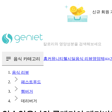
신규 회원 
칼로리와 영양성분을 검색해보세요
혈당 · 다이어트 음식 검색해보세요
음식 · 영양제 리뷰를 찾아보세요
음식 카테고리
홈
커뮤니티
헬시딜
음식 리뷰
영양제
NEW
음식 리뷰
패스트푸드
햄버거
데리버거