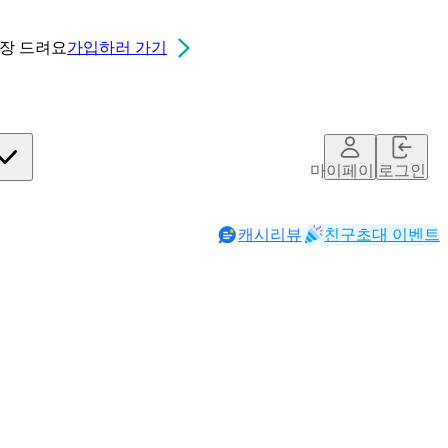
0장
드려요
가입하러 가기
마이페이지
로그인
캐시리뷰
친구초대 이벤트