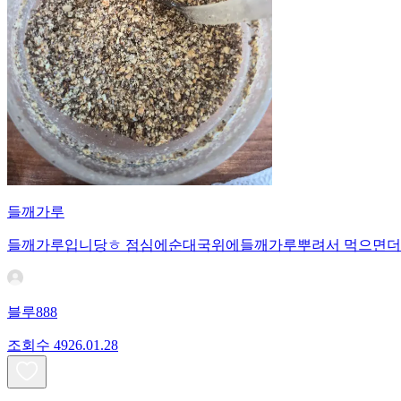
들깨가루
들깨가루입니당ㅎ 점심에순대국위에들깨가루뿌려서 먹으면더
블루888
조회수
49
26.01.28