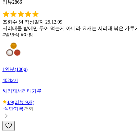
리뷰2866
조회수 54
작성일자 25.12.09
서리태를 밥에만 두어 먹는게 아니라 요새는 서리태 볶은 가루가
#일반식 #아침
1인분(100g)
402kcal
싸리재
서리태가루
4.9
(리뷰
9
개)
·
식단기록
75회