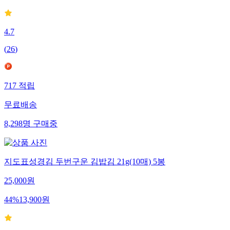
4.7
(
26
)
717
적립
무료배송
8,298
명
구매중
지도표성경김 두번구운 김밥김 21g(10매) 5봉
25,000
원
44
%
13,900
원