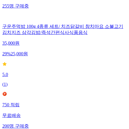
255
명
구매중
구운주먹밥 100g 4종류 세트/ 치즈닭갈비 참치마요 소불고기
김치지즈 삼각김밥/즉석간편식사식품음식
35,000
원
29
%
25,000
원
5.0
(
1
)
750
적립
무료배송
200
명
구매중