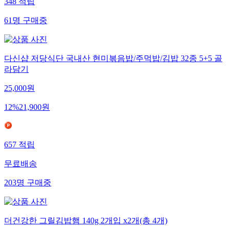
348
적립
61
명
구매중
다신샵 저당식단 국내산 현미볶음밥/주먹밥/김밥 32종 5+5 골
라담기
25,000
원
12
%
21,900
원
657
적립
무료배송
203
명
구매중
더건강한 그릴김밥햄 140g 2개입 x2개(총 4개)