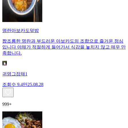
명란아보카도덮밥
짭조름한 명란과 부드러운 아보카도의 조합으로 즐거운 점심
입니다 야채가 적절하게 들어가서 식감을 놓치지 않고 매우 만
족합니다.
귀염그잡채1
조회수
9.4만
25.08.28
999+