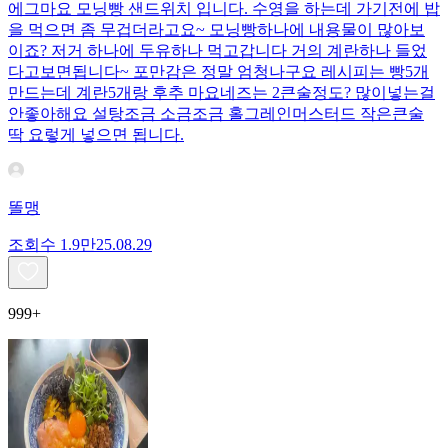
에그마요 모닝빵 샌드위치 입니다. 수영을 하는데 가기전에 밥
을 먹으면 좀 무겁더라고요~ 모닝빵하나에 내용물이 많아보
이죠? 저거 하나에 두유하나 먹고갑니다 거의 계란하나 들었
다고보면됩니다~ 포만감은 정말 엄청나구요 레시피는 빵5개
만드는데 계란5개랑 후추 마요네즈는 2큰술정도? 많이넣는걸
안좋아해요 설탕조금 소금조금 홀그레인머스터드 작은큰술
딱 요렇게 넣으면 됩니다.
똘맹
조회수
1.9만
25.08.29
999+