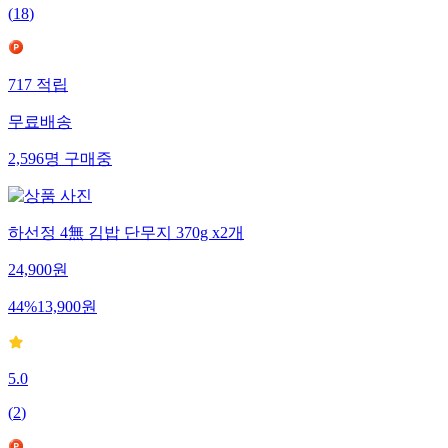
(
18
)
717
적립
무료배송
2,596
명
구매중
하선정 4無 김밥 단무지 370g x2개
24,900
원
44
%
13,900
원
5.0
(
2
)