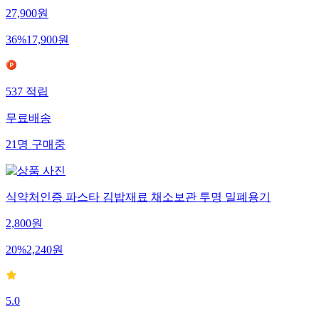
27,900
원
36
%
17,900
원
537
적립
무료배송
21
명
구매중
식약처인증 파스타 김밥재료 채소보관 투명 밀폐용기
2,800
원
20
%
2,240
원
5.0