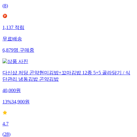
(
8
)
1,137
적립
무료배송
6,879
명
구매중
다신샵 저당 곤약현미김밥+꼬마김밥 12종 5+5 골라담기 / 식
단관리 냉동김밥 곤약김밥
40,000
원
13
%
34,900
원
4.7
(
28
)