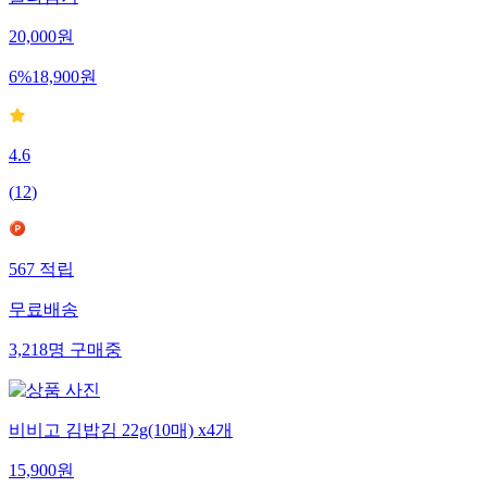
20,000
원
6
%
18,900
원
4.6
(
12
)
567
적립
무료배송
3,218
명
구매중
비비고 김밥김 22g(10매) x4개
15,900
원