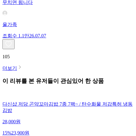
무치면 됩니다
울가족
조회수
1.1만
26.07.07
105
더보기
이 리뷰를 본 유저들이 관심있어 한 상품
다신샵 저당 곤약꼬마김밥 7종 7팩~ / 탄수화물 저감특허 냉동
김밥
28,000
원
15
%
23,900
원