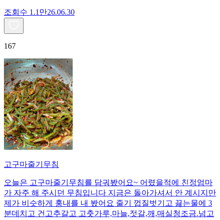
조회수
1.1만
26.06.30
167
고구마줄기무침
오늘은 고구마줄기무침를 담궈봤어요~ 어렸을적에 친정엄마
가 자주 해 주시던 무침입니다 지금은 돌아가셔서 안 계시지만
제가 비슷하게 훙내를 내 봤어요 줄기 껍질벗기고 끓는물에 3
분데치고 건고추갈고 고춧가루,마늘,젓갈,깨,매실청조금.넘고