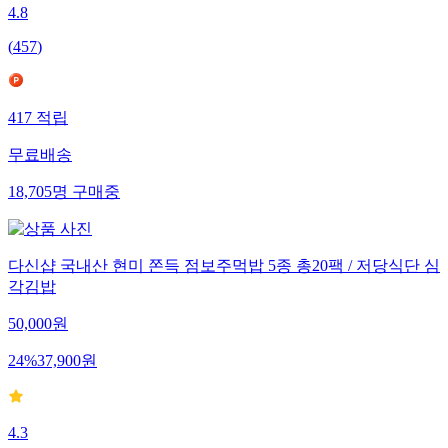
4.8
(
457
)
417
적립
무료배송
18,705
명
구매중
다신샵 국내산 현미 쫀득 점보주먹밥 5종 총20팩 / 저당식단 심
각김밥
50,000
원
24
%
37,900
원
4.3