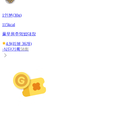
1인분(30g)
115kcal
풀무원
주먹밥대장
4.9
(리뷰
36
개)
·
식단기록
58회