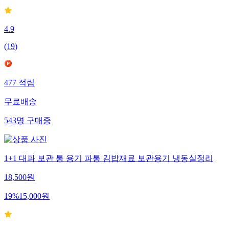
4.9
(
19
)
477
적립
무료배송
543
명
구매중
1+1 대파 보관 통 용기 파통 김밥재료 보관용기 냉동실정리
18,500
원
19
%
15,000
원