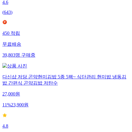
4.6
(
643
)
450
적립
무료배송
39,803
명
구매중
다신샵 저당 곤약현미김밥 5종 5팩~ 식단관리 현미밥 냉동김
밥 간편식 곤약김밥 저탄수
27,000
원
11
%
23,900
원
4.8