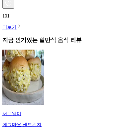
101
더보기
지금 인기있는
일반식
음식 리뷰
서브웨이
에그마요 샌드위치