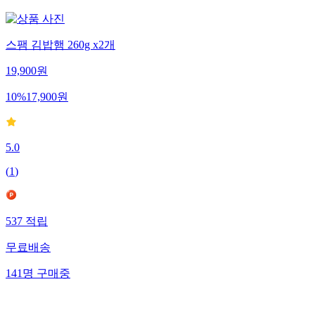
스팸 김밥햄 260g x2개
19,900
원
10
%
17,900
원
5.0
(
1
)
537
적립
무료배송
141
명
구매중