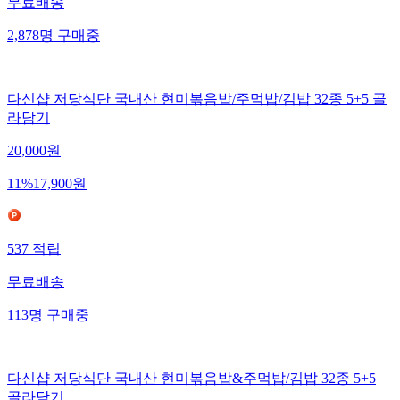
무료배송
2,878
명
구매중
다신샵 저당식단 국내산 현미볶음밥/주먹밥/김밥 32종 5+5 골
라담기
20,000
원
11
%
17,900
원
537
적립
무료배송
113
명
구매중
다신샵 저당식단 국내산 현미볶음밥&주먹밥/김밥 32종 5+5
골라담기