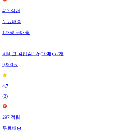
417
적립
무료배송
173
명
구매중
비비고 김밥김 22g(10매) x2개
9,900
원
4.7
(
3
)
297
적립
무료배송