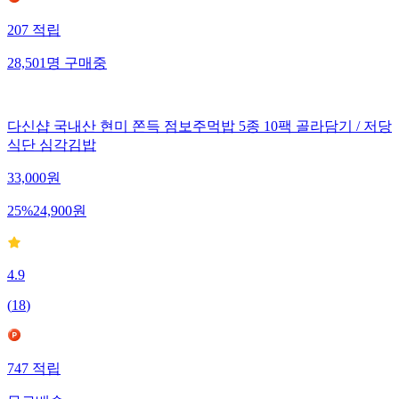
207
적립
28,501
명
구매중
다신샵 국내산 현미 쫀득 점보주먹밥 5종 10팩 골라담기 / 저당
식단 심각김밥
33,000
원
25
%
24,900
원
4.9
(
18
)
747
적립