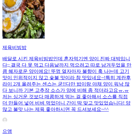
제육비빔밥
배달로 시킨 제육비빔밥인데 혼자먹기엔 양이 진짜 대박입니
다;; 결국 다 못 먹고 다음날까지 먹으려고 따로 남겨두었을 만
큼 혜자로운 양이에요! 뚜껑 열자마자 불향이 훅 나는데 고기
맛이 인위적이지 않고 숯불 맛이라 참 맛있네요~!특히 계란후
라이 2개 올려주는 센스는 굳!! ​다만 밥이랑 야채 양이 워낙 많
다 보니까 기본 고추장 소스가 양에 비해 좀 적더라고요ㅠ.ㅠ
저는 싱거운 것보다 매콤하게 먹는 걸 좋아해서 소스를 직접
더 만들어 넣어 비벼 먹었더니 간이 딱 맞고 맛있었습니다! 양
많고 불맛 나는 제육 좋아하시면 꼭 드셔보세요~^^
으앵