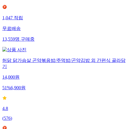
1,047
적립
무료배송
13,559
명
구매중
허닭 닭가슴살 곤약볶음밥/주먹밥/곤약김밥 외 간편식 골라담
기
14,000
원
51
%
6,900
원
4.8
(
576
)