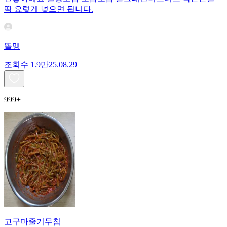
딱 요렇게 넣으면 됩니다.
똘맹
조회수
1.9만
25.08.29
999+
고구마줄기무침