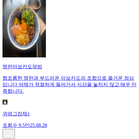
명란아보카도덮밥
짭조름한 명란과 부드러운 아보카도의 조합으로 즐거운 점심
입니다 야채가 적절하게 들어가서 식감을 놓치지 않고 매우 만
족합니다.
귀염그잡채1
조회수
9.5만
25.08.28