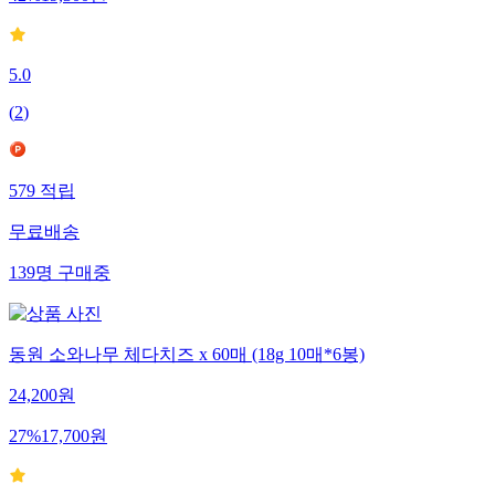
42
%
19,300
원
5.0
(
2
)
579
적립
무료배송
139
명
구매중
동원 소와나무 체다치즈 x 60매 (18g 10매*6봉)
24,200
원
27
%
17,700
원