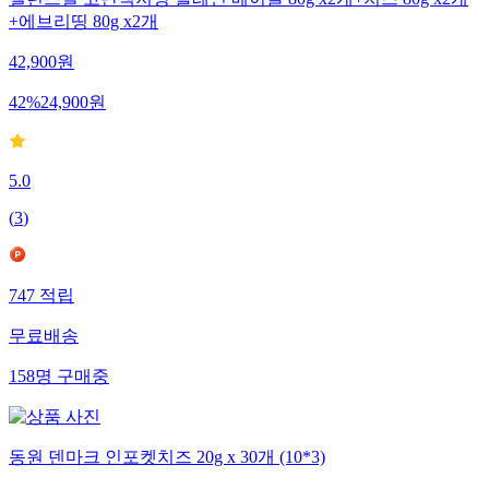
밸런스밀 고단백저당 플레인 베이글 80g x2개+치즈 80g x2개
+에브리띵 80g x2개
42,900
원
42
%
24,900
원
5.0
(
3
)
747
적립
무료배송
158
명
구매중
동원 덴마크 인포켓치즈 20g x 30개 (10*3)