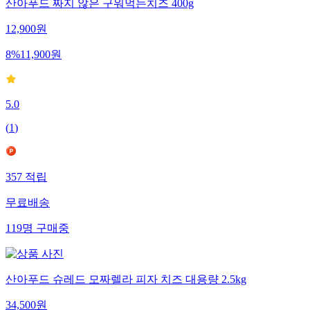
산아푸드 짜지 않은 구워먹는치즈 400g
12,900
원
8
%
11,900
원
5.0
(
1
)
357
적립
무료배송
119
명
구매중
산아푸드 슈레드 모짜렐라 피자 치즈 대용량 2.5kg
34,500
원