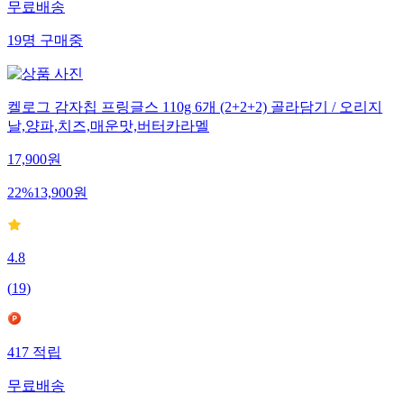
무료배송
19
명
구매중
켈로그 감자칩 프링글스 110g 6개 (2+2+2) 골라담기 / 오리지
날,양파,치즈,매운맛,버터카라멜
17,900
원
22
%
13,900
원
4.8
(
19
)
417
적립
무료배송