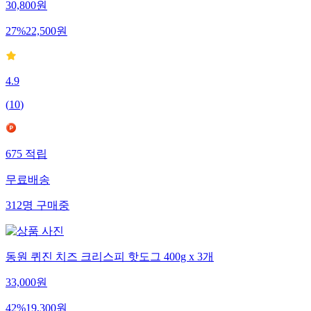
30,800
원
27
%
22,500
원
4.9
(
10
)
675
적립
무료배송
312
명
구매중
동원 퀴진 치즈 크리스피 핫도그 400g x 3개
33,000
원