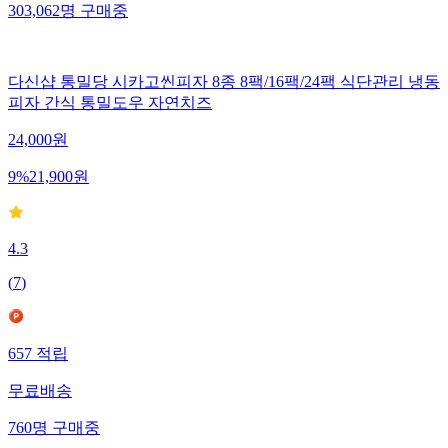
303,062
명
구매중
다신샵 통밀당 시카고씬피자 8종 8팩/16팩/24팩 식단관리 냉동
피자 간식 통밀도우 자연치즈
24,000
원
9
%
21,900
원
4.3
(
7
)
657
적립
무료배송
760
명
구매중