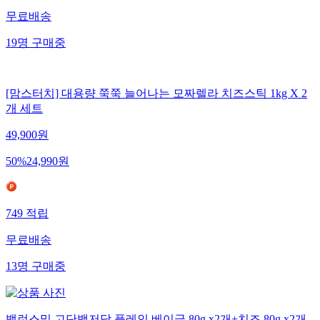
무료배송
19
명
구매중
[맘스터치] 대용량 쭉쭉 늘어나는 모짜렐라 치즈스틱 1kg X 2
개 세트
49,900
원
50
%
24,990
원
749
적립
무료배송
13
명
구매중