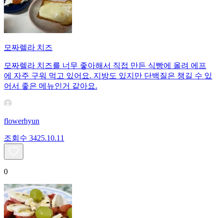
모짜렐라 치즈
모짜렐라 치즈를 너무 좋아해서 직접 만든 식빵에 올려 에프
에 자주 구워 먹고 있어요. 지방도 있지만 단백질은 챙길 수 있
어서 좋은 메뉴인거 같아요.
flowerhyun
조회수
34
25.10.11
0