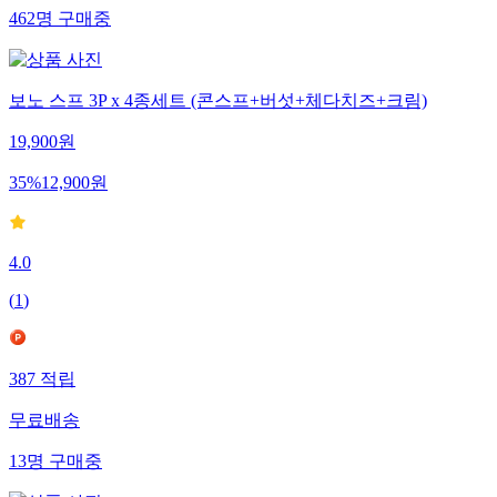
462
명
구매중
보노 스프 3P x 4종세트 (콘스프+버섯+체다치즈+크림)
19,900
원
35
%
12,900
원
4.0
(
1
)
387
적립
무료배송
13
명
구매중