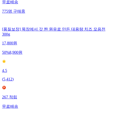
무료배송
775
명
구매중
[품질보장] 목장에서 갓 짠 원유로 만든 대용량 치즈 모음전
300g
17,800
원
50
%
8,900
원
4.5
(
5,412
)
267
적립
무료배송