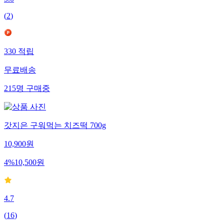
5.0
(
2
)
330
적립
무료배송
215
명
구매중
갓지은 구워먹는 치즈떡 700g
10,900
원
4
%
10,500
원
4.7
(
16
)