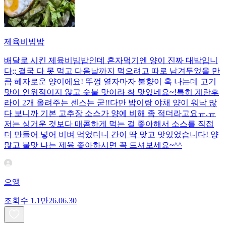
제육비빔밥
배달로 시킨 제육비빔밥인데 혼자먹기엔 양이 진짜 대박입니
다;; 결국 다 못 먹고 다음날까지 먹으려고 따로 남겨두었을 만
큼 혜자로운 양이에요! 뚜껑 열자마자 불향이 훅 나는데 고기
맛이 인위적이지 않고 숯불 맛이라 참 맛있네요~!특히 계란후
라이 2개 올려주는 센스는 굳!! ​다만 밥이랑 야채 양이 워낙 많
다 보니까 기본 고추장 소스가 양에 비해 좀 적더라고요ㅠ.ㅠ
저는 싱거운 것보다 매콤하게 먹는 걸 좋아해서 소스를 직접
더 만들어 넣어 비벼 먹었더니 간이 딱 맞고 맛있었습니다! 양
많고 불맛 나는 제육 좋아하시면 꼭 드셔보세요~^^
으앵
조회수
1.1만
26.06.30