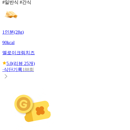
#일반식 #간식
1인분(28g)
90kcal
엘로이
크림치즈
5.0
(리뷰
25
개)
·
식단기록
188회