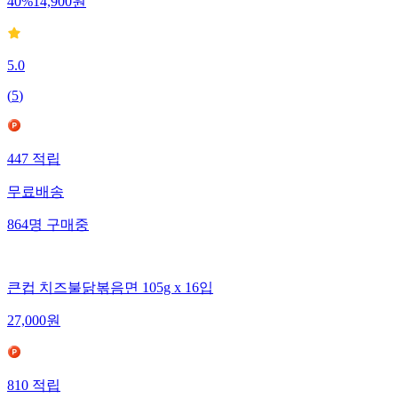
40
%
14,900
원
5.0
(
5
)
447
적립
무료배송
864
명
구매중
큰컵 치즈불닭볶음면 105g x 16입
27,000
원
810
적립