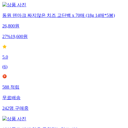
동원 덴마크 짜지않은 치즈 고단백 x 70매 (18g 14매*5봉)
26,800
원
27
%
19,600
원
5.0
(
6
)
588
적립
무료배송
242
명
구매중