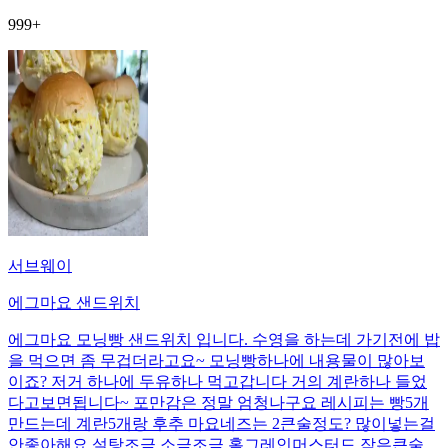
999+
서브웨이
에그마요 샌드위치
에그마요 모닝빵 샌드위치 입니다. 수영을 하는데 가기전에 밥
을 먹으면 좀 무겁더라고요~ 모닝빵하나에 내용물이 많아보
이죠? 저거 하나에 두유하나 먹고갑니다 거의 계란하나 들었
다고보면됩니다~ 포만감은 정말 엄청나구요 레시피는 빵5개
만드는데 계란5개랑 후추 마요네즈는 2큰술정도? 많이넣는걸
안좋아해요 설탕조금 소금조금 홀그레인머스터드 작은큰술