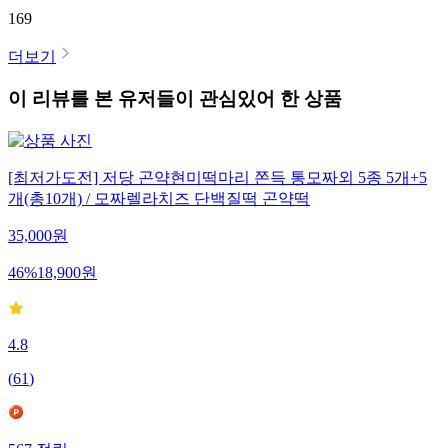
169
더보기
이 리뷰를 본 유저들이 관심있어 한 상품
[최저가도전] 저당 곤약현미떡마리 쫀득 통모짜외 5종 5개+5
개(총10개) / 모짜렐라치즈 단백질떡 곤약떡
35,000
원
46
%
18,900
원
4.8
(
61
)