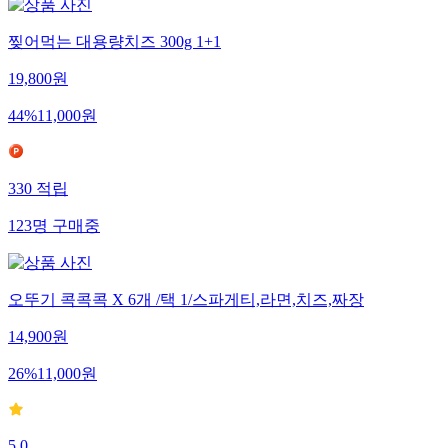
찢어먹는 대용량치즈 300g 1+1
19,800
원
44
%
11,000
원
330
적립
123
명
구매중
오뚜기 콕콕콕 X 6개 /택 1/스파게티,라면,치즈,짜장
14,900
원
26
%
11,000
원