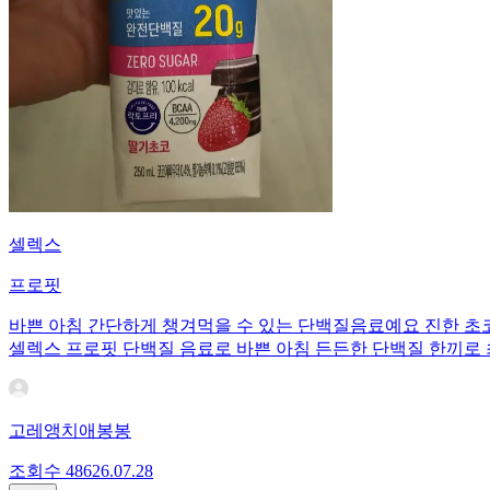
셀렉스
프로핏
바쁜 아침 간단하게 챙겨먹을 수 있는 단백질음료예요 진한 초
셀렉스 프로핏 단백질 음료로 바쁜 아침 든든한 단백질 한끼로
고레앵치애봉봉
조회수
486
26.07.28