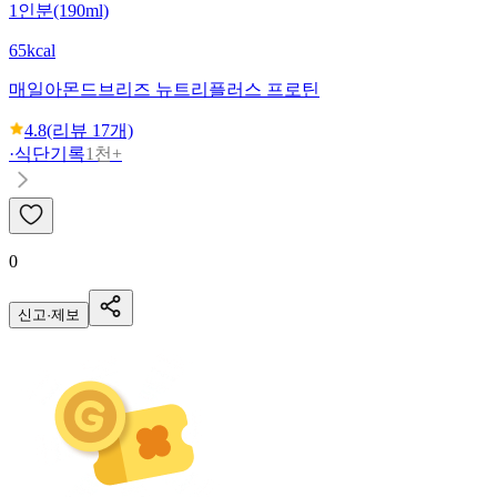
1인분(190ml)
65kcal
매일
아몬드브리즈 뉴트리플러스 프로틴
4.8
(리뷰
17
개)
·
식단기록
1천+
0
신고·제보