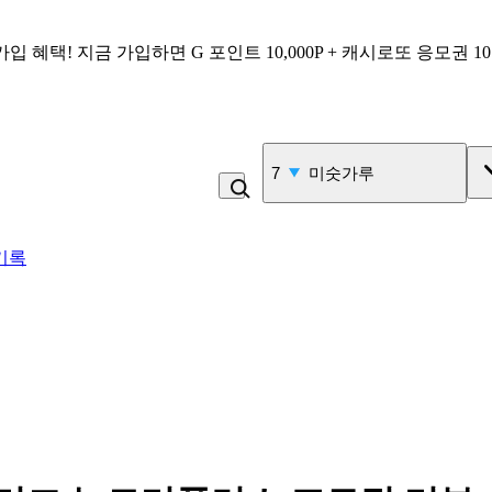
가입 혜택!
지금 가입하면
G 포인트 10,000P + 캐시로또 응모권 1
7
미숫가루
기록