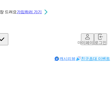
0장
드려요
가입하러 가기
마이페이지
로그인
캐시리뷰
친구초대 이벤트