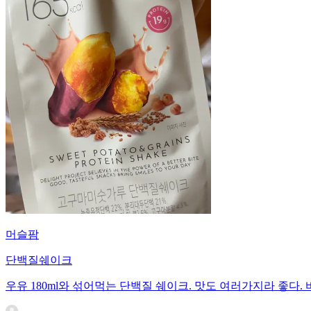
머슬팜
단백질쉐이크
우유 180ml와 섞어먹는 단백질 쉐이크. 맛도 여러가지라 좋다