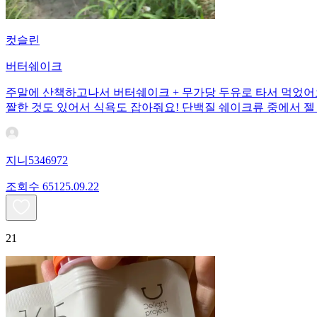
컷슬린
버터쉐이크
주말에 산책하고나서 버터쉐이크 + 무가당 두유로 타서 먹었어
짤한 것도 있어서 식욕도 잡아줘요! 단백질 쉐이크류 중에서 젤
지니5346972
조회수
651
25.09.22
21