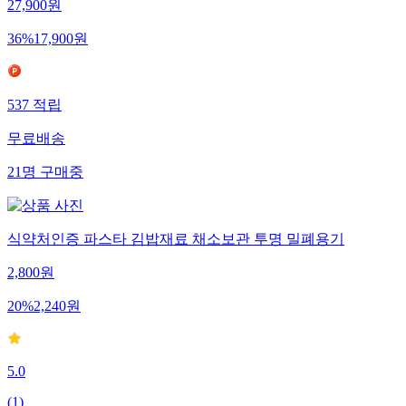
27,900
원
36
%
17,900
원
537
적립
무료배송
21
명
구매중
식약처인증 파스타 김밥재료 채소보관 투명 밀폐용기
2,800
원
20
%
2,240
원
5.0