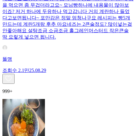
을 먹으면 좀 무겁더라고요~ 모닝빵하나에 내용물이 많아보
이죠? 저거 하나에 두유하나 먹고갑니다 거의 계란하나 들었
다고보면됩니다~ 포만감은 정말 엄청나구요 레시피는 빵5개
만드는데 계란5개랑 후추 마요네즈는 2큰술정도? 많이넣는걸
안좋아해요 설탕조금 소금조금 홀그레인머스터드 작은큰술
딱 요렇게 넣으면 됩니다.
똘맹
조회수
2.1만
25.08.29
999+