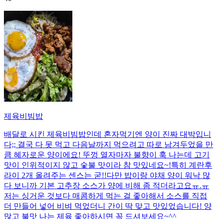
제육비빔밥
배달로 시킨 제육비빔밥인데 혼자먹기엔 양이 진짜 대박입니
다;; 결국 다 못 먹고 다음날까지 먹으려고 따로 남겨두었을 만
큼 혜자로운 양이에요! 뚜껑 열자마자 불향이 훅 나는데 고기
맛이 인위적이지 않고 숯불 맛이라 참 맛있네요~!특히 계란후
라이 2개 올려주는 센스는 굳!! ​다만 밥이랑 야채 양이 워낙 많
다 보니까 기본 고추장 소스가 양에 비해 좀 적더라고요ㅠ.ㅠ
저는 싱거운 것보다 매콤하게 먹는 걸 좋아해서 소스를 직접
더 만들어 넣어 비벼 먹었더니 간이 딱 맞고 맛있었습니다! 양
많고 불맛 나는 제육 좋아하시면 꼭 드셔보세요~^^