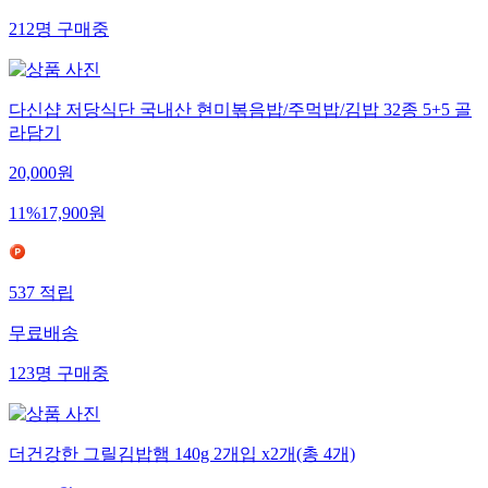
212
명
구매중
다신샵 저당식단 국내산 현미볶음밥/주먹밥/김밥 32종 5+5 골
라담기
20,000
원
11
%
17,900
원
537
적립
무료배송
123
명
구매중
더건강한 그릴김밥햄 140g 2개입 x2개(총 4개)