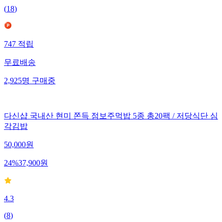
(
18
)
747
적립
무료배송
2,925
명
구매중
다신샵 국내산 현미 쫀득 점보주먹밥 5종 총20팩 / 저당식단 심
각김밥
50,000
원
24
%
37,900
원
4.3
(
8
)