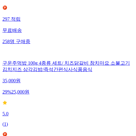
297
적립
무료배송
258
명
구매중
구운주먹밥 100g 4종류 세트/ 치즈닭갈비 참치마요 소불고기
김치지즈 삼각김밥/즉석간편식사식품음식
35,000
원
29
%
25,000
원
5.0
(
1
)