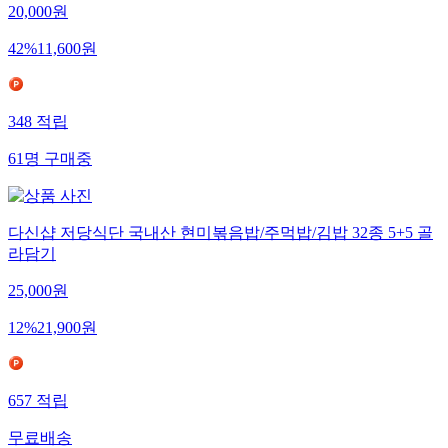
20,000
원
42
%
11,600
원
348
적립
61
명
구매중
다신샵 저당식단 국내산 현미볶음밥/주먹밥/김밥 32종 5+5 골
라담기
25,000
원
12
%
21,900
원
657
적립
무료배송