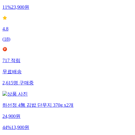
11
%
23,900
원
4.8
(
18
)
717
적립
무료배송
2,615
명
구매중
하선정 4無 김밥 단무지 370g x2개
24,900
원
44
%
13,900
원