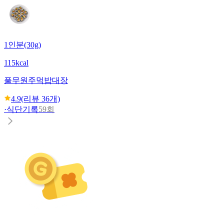
1인분(30g)
115kcal
풀무원
주먹밥대장
4.9
(리뷰
36
개)
·
식단기록
59회