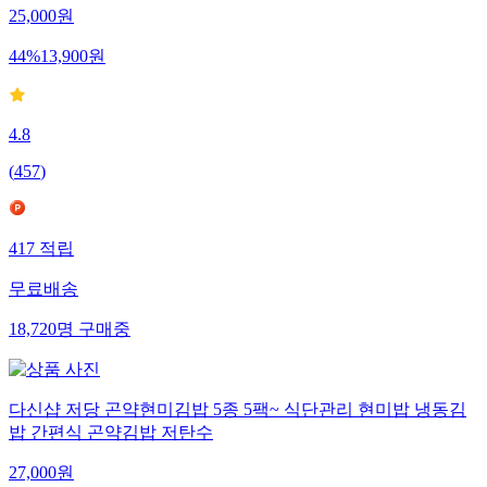
25,000
원
44
%
13,900
원
4.8
(
457
)
417
적립
무료배송
18,720
명
구매중
다신샵 저당 곤약현미김밥 5종 5팩~ 식단관리 현미밥 냉동김
밥 간편식 곤약김밥 저탄수
27,000
원