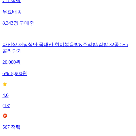
717
적립
무료배송
8,343
명
구매중
다신샵 저당식단 국내산 현미볶음밥&주먹밥/김밥 32종 5+5
골라담기
20,000
원
6
%
18,900
원
4.6
(
13
)
567
적립