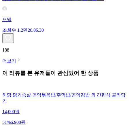
으앵
조회수
1.2만
26.06.30
188
더보기
이 리뷰를 본 유저들이 관심있어 한 상품
허닭 닭가슴살 곤약볶음밥/주먹밥/곤약김밥 외 간편식 골라담
기
14,000
원
51
%
6,900
원