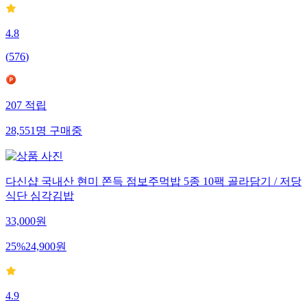
4.8
(
576
)
207
적립
28,551
명
구매중
다신샵 국내산 현미 쫀득 점보주먹밥 5종 10팩 골라담기 / 저당
식단 심각김밥
33,000
원
25
%
24,900
원
4.9