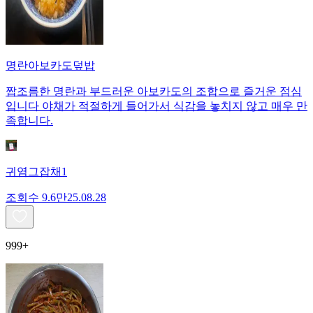
명란아보카도덮밥
짭조름한 명란과 부드러운 아보카도의 조합으로 즐거운 점심
입니다 야채가 적절하게 들어가서 식감을 놓치지 않고 매우 만
족합니다.
귀염그잡채1
조회수
9.6만
25.08.28
999+