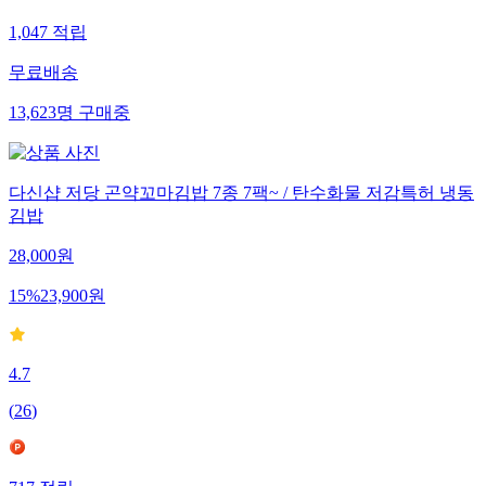
1,047
적립
무료배송
13,623
명
구매중
다신샵 저당 곤약꼬마김밥 7종 7팩~ / 탄수화물 저감특허 냉동
김밥
28,000
원
15
%
23,900
원
4.7
(
26
)