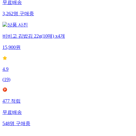
무료배송
3,262
명
구매중
비비고 김밥김 22g(10매) x4개
15,900
원
4.9
(
19
)
477
적립
무료배송
548
명
구매중