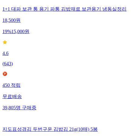
1+1 대파 보관 통 용기 파통 김밥재료 보관용기 냉동실정리
18,500
원
19
%
15,000
원
4.6
(
643
)
450
적립
무료배송
39,805
명
구매중
지도표성경김 두번구운 김밥김 21g(10매) 5봉