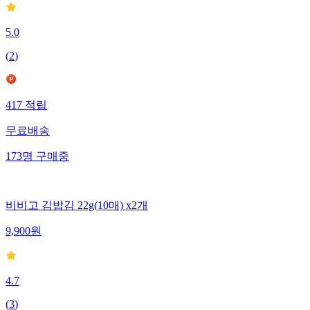
5.0
(
2
)
417
적립
무료배송
173
명
구매중
비비고 김밥김 22g(10매) x2개
9,900
원
4.7
(
3
)