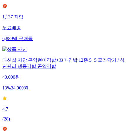
1,137
적립
무료배송
6,889
명
구매중
다신샵 저당 곤약현미김밥+꼬마김밥 12종 5+5 골라담기 / 식
단관리 냉동김밥 곤약김밥
40,000
원
13
%
34,900
원
4.7
(
28
)