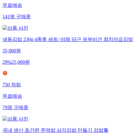
무료배송
141
명
구매중
냉동김밥 230g 4종류 세트/ 야채 당근 유부비건 참치마요김밥
35,000
원
29
%
25,000
원
750
적립
무료배송
79
명
구매중
국내 생산 초간편 주먹밥 삼각김밥 만들기 김밥틀