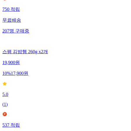
750
적립
무료배송
207
명
구매중
스팸 김밥햄 260g x2개
19,900
원
10
%
17,900
원
5.0
(
1
)
537
적립