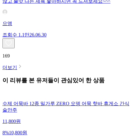
많고 불맛 나는 제육 좋아하시면 꼭 드셔보세요~^^
으앵
조회수
1.1만
26.06.30
169
더보기
이 리뷰를 본 유저들이 관심있어 한 상품
수제 어묵바 12종 밀가루 ZERO 오뎅 어묵 핫바 휴게소 간식
술안주
11,800
원
8
%
10,800
원