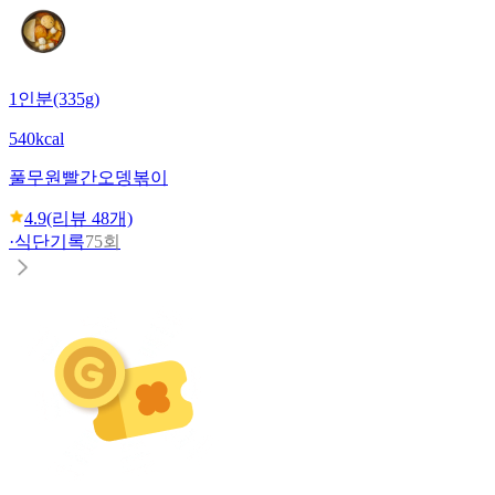
1인분(335g)
540kcal
풀무원
빨간오뎅볶이
4.9
(리뷰
48
개)
·
식단기록
75회