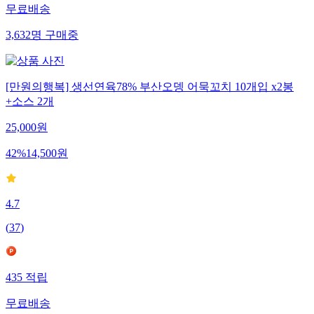
무료배송
3,632
명
구매중
[만원의행복] 생선연육78% 부산오뎅 어묵꼬치 10개입 x2봉
+소스 2개
25,000
원
42
%
14,500
원
4.7
(
37
)
435
적립
무료배송