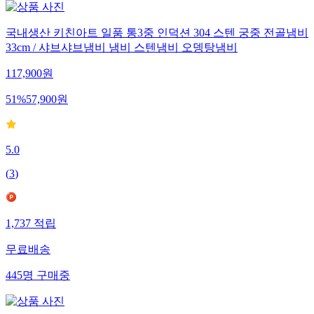
국내생산 키친아트 일품 통3중 인덕션 304 스텐 궁중 전골냄비
33cm / 샤브샤브냄비 냄비 스텐냄비 오뎅탕냄비
117,900
원
51
%
57,900
원
5.0
(
3
)
1,737
적립
무료배송
445
명
구매중