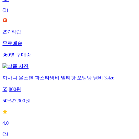
4.5
(
2
)
297
적립
무료배송
369
명
구매중
까사니 올스텐 파스타냄비 멀티팟 오뎅탕 냄비 3size
55,800
원
50
%
27,900
원
4.0
(
3
)