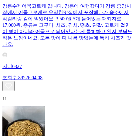
강릉수제어묵고로케 입니다. 강릉에 여행갔다가 강릉 중앙시
장에서 어묵고로케로 유명한맛집에서 포장해다가 숙소에서
막걸리랑 같이 먹었어요. 3,500원 5개 들어있는 패키지로
17,000원. 종류는 고구마, 치즈, 김치, 땡초, 단팥. 고로케 겉면
이 빵이 아니라 어묵으로 되어있다는게 특히하고 왠지 부담도
적은 느낌이네요. 모든 맛이 다 나름 맛있는데 특히 치즈가 맛
나요.
지니6327
조회수
895
26.04.08
11