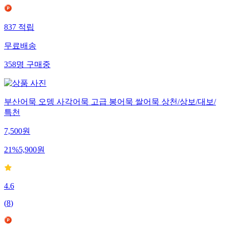
837
적립
무료배송
358
명
구매중
부산어묵 오뎅 사각어묵 고급 봉어묵 쌀어묵 상천/상보/대보/
특천
7,500
원
21
%
5,900
원
4.6
(
8
)