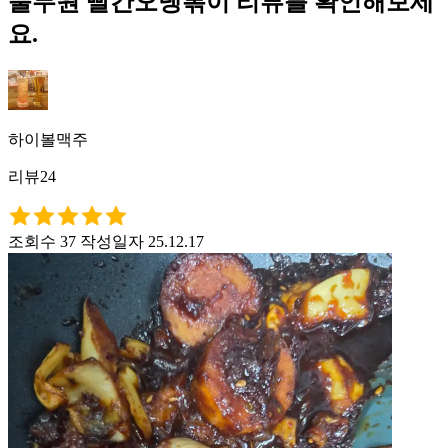
풀무원 빨간오뎅볶이 리뷰를 확인해보세
요.
하이볼맥주
리뷰24
조회수 37
작성일자 25.12.17