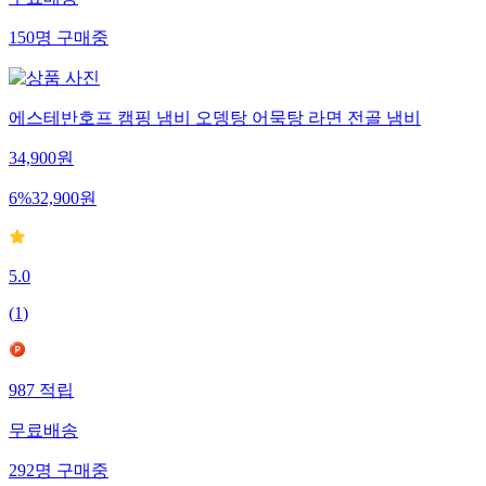
무료배송
150
명
구매중
에스테반호프 캠핑 냄비 오뎅탕 어묵탕 라면 전골 냄비
34,900
원
6
%
32,900
원
5.0
(
1
)
987
적립
무료배송
292
명
구매중