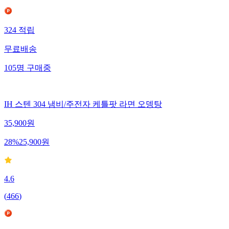
324
적립
무료배송
105
명
구매중
IH 스텐 304 냄비/주전자 케틀팟 라면 오뎅탕
35,900
원
28
%
25,900
원
4.6
(
466
)