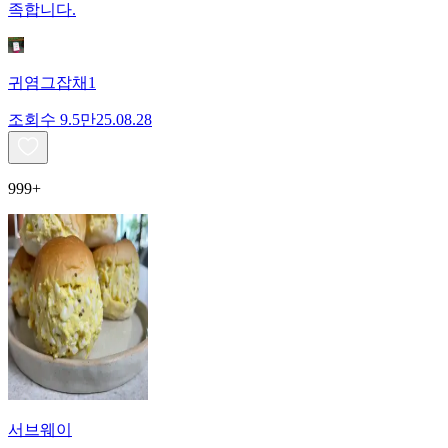
족합니다.
귀염그잡채1
조회수
9.5만
25.08.28
999+
서브웨이