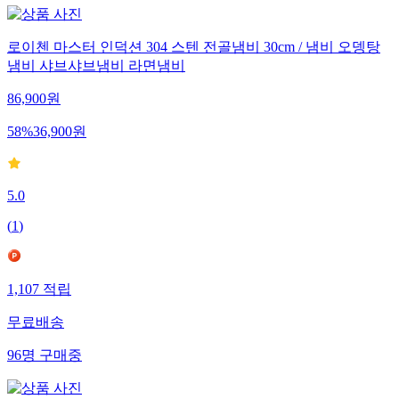
로이첸 마스터 인덕션 304 스텐 전골냄비 30cm / 냄비 오뎅탕
냄비 샤브샤브냄비 라면냄비
86,900
원
58
%
36,900
원
5.0
(
1
)
1,107
적립
무료배송
96
명
구매중