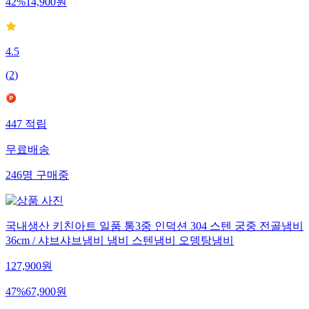
42
%
14,900
원
4.5
(
2
)
447
적립
무료배송
246
명
구매중
국내생산 키친아트 일품 통3중 인덕션 304 스텐 궁중 전골냄비
36cm / 샤브샤브냄비 냄비 스텐냄비 오뎅탕냄비
127,900
원
47
%
67,900
원