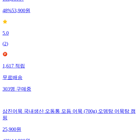
103,900
원
48
%
53,900
원
5.0
(
2
)
1,617
적립
무료배송
303
명
구매중
삼진어묵 국내생산 오동통 모듬 어묵 (700g) 오뎅탕 어묵탕 캠
핑
25,900
원