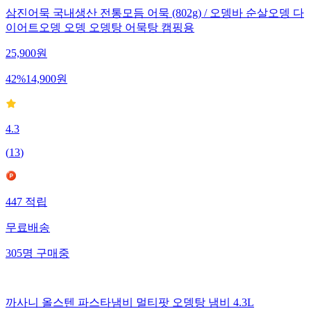
삼진어묵 국내생산 전통모듬 어묵 (802g) / 오뎅바 순살오뎅 다
이어트오뎅 오뎅 오뎅탕 어묵탕 캠핑용
25,900
원
42
%
14,900
원
4.3
(
13
)
447
적립
무료배송
305
명
구매중
까사니 올스텐 파스타냄비 멀티팟 오뎅탕 냄비 4.3L