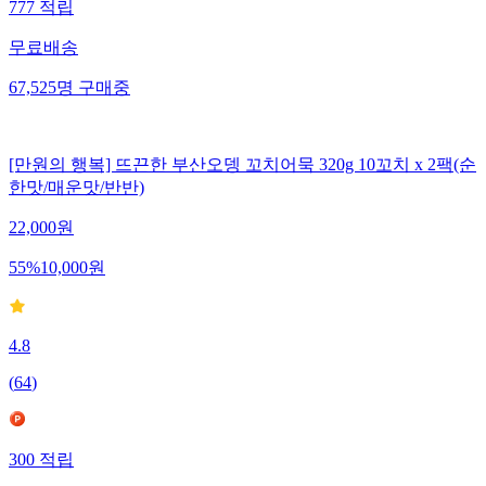
777
적립
무료배송
67,525
명
구매중
[만원의 행복] 뜨끈한 부산오뎅 꼬치어묵 320g 10꼬치 x 2팩(순
한맛/매운맛/반반)
22,000
원
55
%
10,000
원
4.8
(
64
)
300
적립