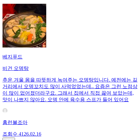
베지푸드
비건 오뎅탕
추운 겨울 몸을 따뜻하게 녹여주는 오뎅탕입니다. 예전에는 길
거리에서 오뎅꼬치도 많이 사먹었었는데.. 요즘은 그런 노점상
이 많이 없어졌더라구요. 그래서 집에서 직접 끓여 보았는데,
맛이 나쁘지 않아요. 오뎅 안에 육수용 스프가 들어 있어요
홈런볼조아
조회수
41
26.02.16