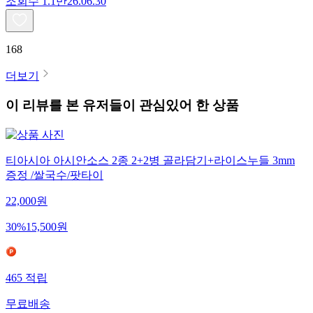
조회수
1.1만
26.06.30
168
더보기
이 리뷰를 본 유저들이 관심있어 한 상품
티아시아 아시안소스 2종 2+2병 골라담기+라이스누들 3mm
증정 /쌀국수/팟타이
22,000
원
30
%
15,500
원
465
적립
무료배송