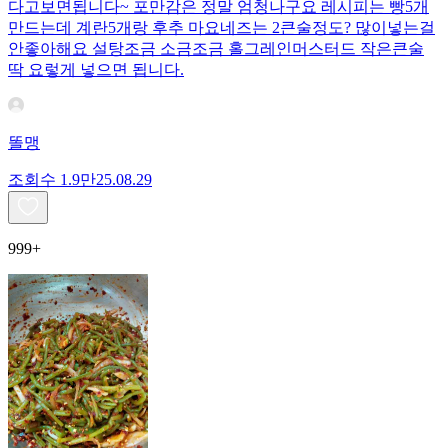
다고보면됩니다~ 포만감은 정말 엄청나구요 레시피는 빵5개
만드는데 계란5개랑 후추 마요네즈는 2큰술정도? 많이넣는걸
안좋아해요 설탕조금 소금조금 홀그레인머스터드 작은큰술
딱 요렇게 넣으면 됩니다.
똘맹
조회수
1.9만
25.08.29
999+