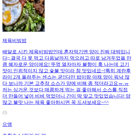
제육비빔밥
배달로 시킨 제육비빔밥인데 혼자먹기엔 양이 진짜 대박입니
다;; 결국 다 못 먹고 다음날까지 먹으려고 따로 남겨두었을 만
큼 혜자로운 양이에요! 뚜껑 열자마자 불향이 훅 나는데 고기
맛이 인위적이지 않고 숯불 맛이라 참 맛있네요~!특히 계란후
라이 2개 올려주는 센스는 굳!! ​다만 밥이랑 야채 양이 워낙 많
다 보니까 기본 고추장 소스가 양에 비해 좀 적더라고요ㅠ.ㅠ
저는 싱거운 것보다 매콤하게 먹는 걸 좋아해서 소스를 직접
더 만들어 넣어 비벼 먹었더니 간이 딱 맞고 맛있었습니다! 양
많고 불맛 나는 제육 좋아하시면 꼭 드셔보세요~^^
으앵