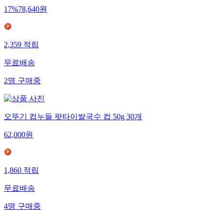
17
%
78,640
원
2,359
적립
무료배송
2
명
구매중
오뚜기 컵누들 팟타이쌀국수 컵 50g 30개
62,000
원
1,860
적립
무료배송
4
명
구매중