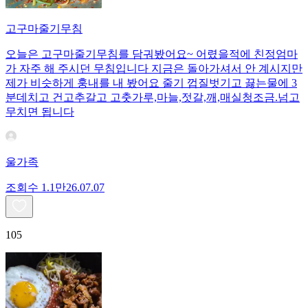
고구마줄기무침
오늘은 고구마줄기무침를 담궈봤어요~ 어렸을적에 친정엄마
가 자주 해 주시던 무침입니다 지금은 돌아가셔서 안 계시지만
제가 비슷하게 훙내를 내 봤어요 줄기 껍질벗기고 끓는물에 3
분데치고 건고추갈고 고춧가루,마늘,젓갈,깨,매실청조금.넘고
무치면 됩니다
울가족
조회수
1.1만
26.07.07
105