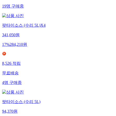
19
명
구매중
팟타이소스 (수리 5L)X4
341,050
원
17
%
284,210
원
8,526
적립
무료배송
4
명
구매중
팟타이소스 (수리 5L)
94,370
원