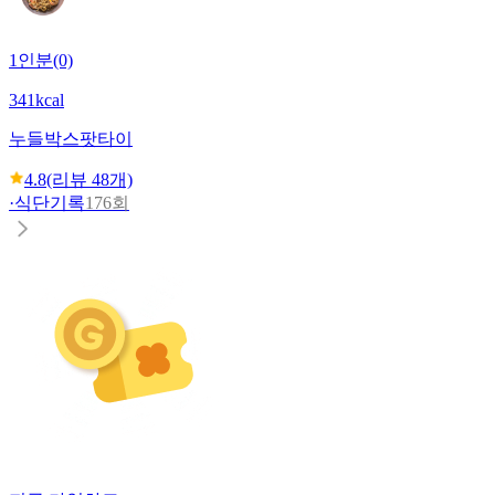
1인분(0)
341kcal
누들박스
팟타이
4.8
(리뷰
48
개)
·
식단기록
176회