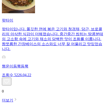
팟타이
팟타이입니다. 쫄깃한 면에 볶은 고기와 청경채, 당근, 브로콜
리의 아삭한 식감이 더해졌습니다. 중간중간 씹히는 땅콩분태
의 고소함 속에 고기와 채소의 담백한 맛이 조화를 이룹니다.
짭쪼름한 간장베이스의 소스와도 너무 잘 어울리고 맛있었습
니다.
행운이듬뿍듬뿍
조회수
52
26.04.22
0
더보기