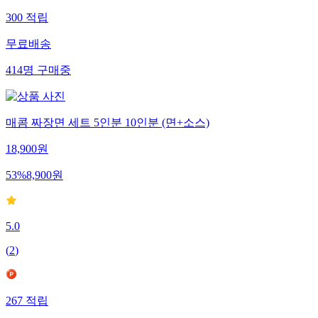
300
적립
무료배송
414
명
구매중
매콤 짜장면 세트 5인분 10인분 (면+소스)
18,900
원
53
%
8,900
원
5.0
(
2
)
267
적립