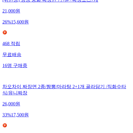
[귀빈정] 명장 중화 짜장면 7인분+짜장소스7개
21,000
원
26
%
15,600
원
468
적립
무료배송
16
명
구매중
차오차이 짜장면 2종/짬뽕/마라탕 2+1개 골라담기 /직화수타
식/유니짜장
26,000
원
33
%
17,500
원