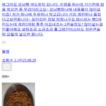
에그마요 모닝빵 샌드위치 입니다. 수영을 하는데 가기전에 밥
을 먹으면 좀 무겁더라고요~ 모닝빵하나에 내용물이 많아보
이죠? 저거 하나에 두유하나 먹고갑니다 거의 계란하나 들었
다고보면됩니다~ 포만감은 정말 엄청나구요 레시피는 빵5개
만드는데 계란5개랑 후추 마요네즈는 2큰술정도? 많이넣는걸
안좋아해요 설탕조금 소금조금 홀그레인머스터드 작은큰술
딱 요렇게 넣으면 됩니다.
똘맹
조회수
2.1만
25.08.29
999+