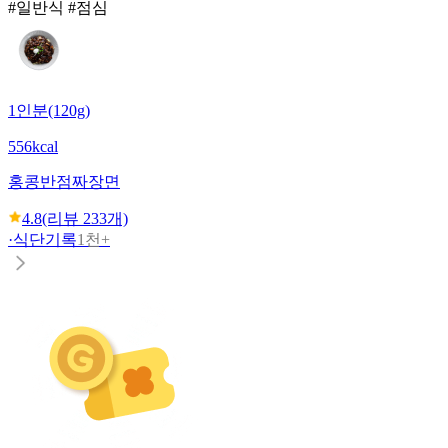
#일반식 #점심
1인분(120g)
556kcal
홍콩반점
짜장면
4.8
(리뷰
233
개)
·
식단기록
1천+