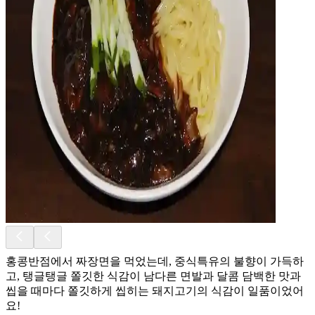
홍콩반점에서 짜장면을 먹었는데, 중식특유의 불향이 가득하
고, 탱글탱글 쫄깃한 식감이 남다른 면발과 달콤 담백한 맛과
씹을 때마다 쫄깃하게 씹히는 돼지고기의 식감이 일품이었어
요!