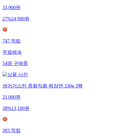
33,900
원
27
%
24,900
원
747
적립
무료배송
54
명
구매중
생어거스틴 중화직화 짜장면 330g 3팩
21,000
원
38
%
13,100
원
393
적립