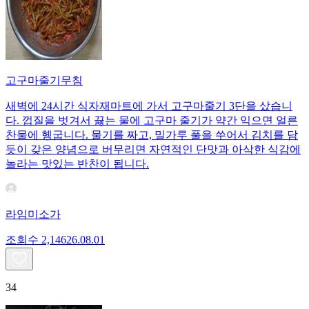
고구마줄기무침
새벽에 24시간 식자재마트에 가서 고구마줄기 3단을 샀습니
다. 껍질을 벗겨서 끓는 물에 고구마 줄기가 약간 익으면 얼른
찬물에 헹굽니다. 물기를 짜고, 밀가루 풀을 쑤어서 김치를 담
듯이 갖은 양념으로 버무리면 자연적인 단맛과 아삭한 식감에
놀라는 맛있는 반찬이 됩니다.
라임미소가
조회수
2,146
26.08.01
34