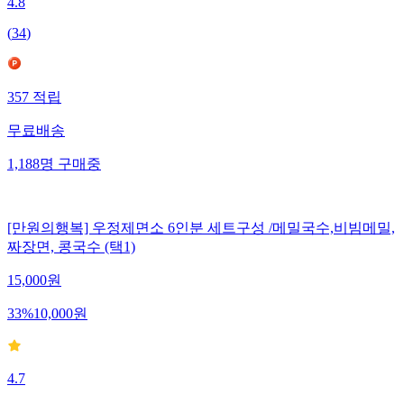
4.8
(
34
)
357
적립
무료배송
1,188
명
구매중
[만원의행복] 우정제면소 6인분 세트구성 /메밀국수,비빔메밀,
짜장면, 콩국수 (택1)
15,000
원
33
%
10,000
원
4.7