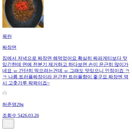
목란
짜장면
집에서 저녁으로 짜장면 해먹었어요 확실히 짜파게티보다 맛
있긴한데 면에 전분기 제거하고 하다보면 손이 은근히 많이가
네요 ㅠ 간단히 먹으려는건데 ㅠ 그래도 맛있으니 인정이죠 ㅋ
ㅋ 나름 트러플짜장이라 은근한 트러플향이 좋구요 짜장엔 역
시 고춧가루 팍팍이죠~
허준영29g
조회수
54
26.03.26