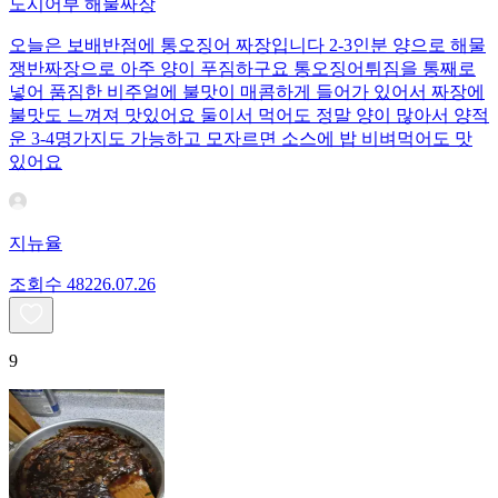
도시어부 해물짜장
오늘은 보배반점에 통오징어 짜장입니다 2-3인분 양으로 해물
쟁반짜장으로 아주 양이 푸짐하구요 통오징어튀짐을 통째로
넣어 품짐한 비주얼에 불맛이 매콤하게 들어가 있어서 짜장에
불맛도 느껴져 맛있어요 둘이서 먹어도 정말 양이 많아서 양적
운 3-4명가지도 가능하고 모자르면 소스에 밥 비벼먹어도 맛
있어요
지뉴율
조회수
482
26.07.26
9