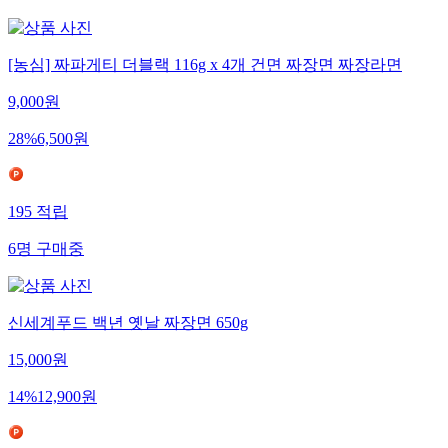
[농심] 짜파게티 더블랙 116g x 4개 건면 짜장면 짜장라면
9,000
원
28
%
6,500
원
195
적립
6
명
구매중
신세계푸드 백년 옛날 짜장면 650g
15,000
원
14
%
12,900
원