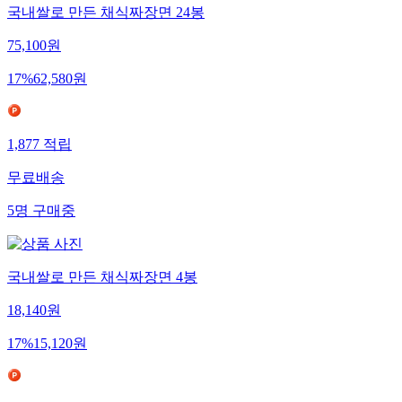
국내쌀로 만든 채식짜장면 24봉
75,100
원
17
%
62,580
원
1,877
적립
무료배송
5
명
구매중
국내쌀로 만든 채식짜장면 4봉
18,140
원
17
%
15,120
원