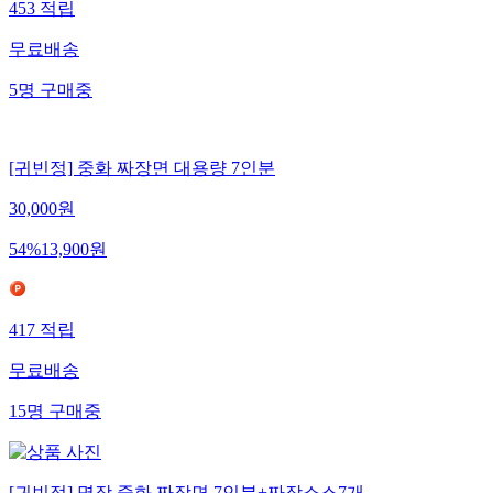
453
적립
무료배송
5
명
구매중
[귀빈정] 중화 짜장면 대용량 7인분
30,000
원
54
%
13,900
원
417
적립
무료배송
15
명
구매중