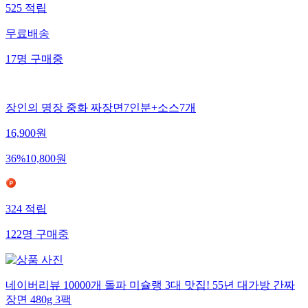
525
적립
무료배송
17
명
구매중
장인의 명장 중화 짜장면7인분+소스7개
16,900
원
36
%
10,800
원
324
적립
122
명
구매중
네이버리뷰 10000개 돌파 미슐랭 3대 맛집! 55년 대가방 간짜
장면 480g 3팩