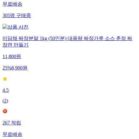
무료배송
305
명
구매중
미담채 짜장분말 1kg (50인분) 대용량 짜장가루 소스 춘장 짜
장면 만들기
11,800
원
25
%
8,900
원
4.5
(
2
)
267
적립
무료배송