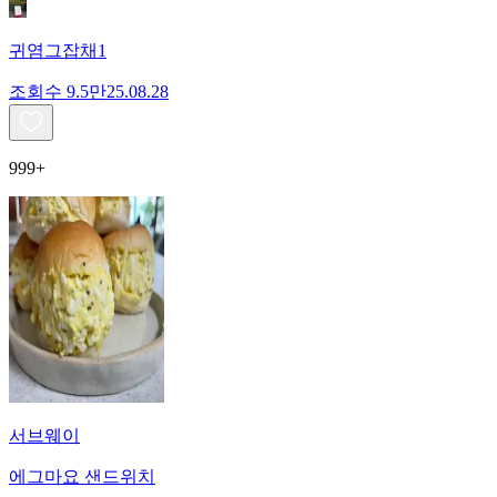
귀염그잡채1
조회수
9.5만
25.08.28
999+
서브웨이
에그마요 샌드위치