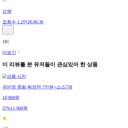
으앵
조회수
1.2만
26.06.30
181
더보기
이 리뷰를 본 유저들이 관심있어 한 상품
귀빈정 중화 짜장면 7인분+소스7개
18,900
원
37
%
11,900
원