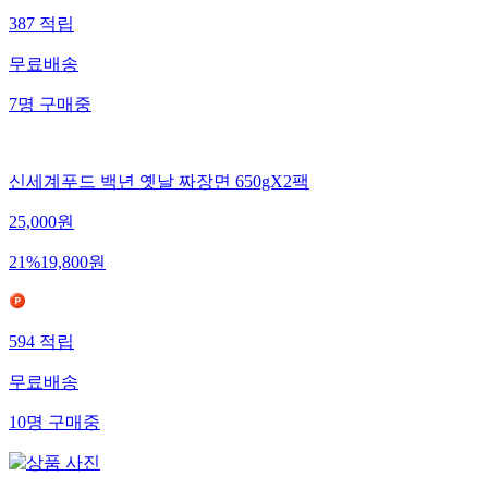
387
적립
무료배송
7
명
구매중
신세계푸드 백년 옛날 짜장면 650gX2팩
25,000
원
21
%
19,800
원
594
적립
무료배송
10
명
구매중