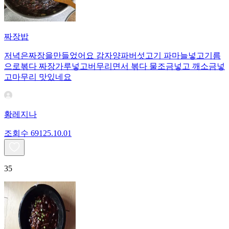
짜장밥
저녁은짜장을만들었어요 감자양파버섯고기 파마늘넣고기름
으로볶다 짜장가루넣고버무리면서 볶다 물조금넣고 깨소금넣
고마무리 맛있네요
황레지나
조회수
691
25.10.01
35