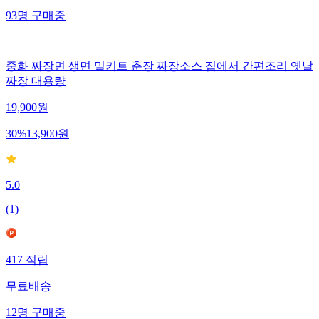
93
명
구매중
중화 짜장면 생면 밀키트 춘장 짜장소스 집에서 간편조리 옛날
짜장 대용량
19,900
원
30
%
13,900
원
5.0
(
1
)
417
적립
무료배송
12
명
구매중