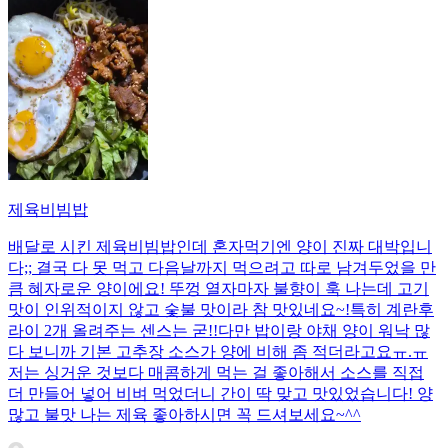
제육비빔밥
배달로 시킨 제육비빔밥인데 혼자먹기엔 양이 진짜 대박입니
다;; 결국 다 못 먹고 다음날까지 먹으려고 따로 남겨두었을 만
큼 혜자로운 양이에요! 뚜껑 열자마자 불향이 훅 나는데 고기
맛이 인위적이지 않고 숯불 맛이라 참 맛있네요~!특히 계란후
라이 2개 올려주는 센스는 굳!! ​다만 밥이랑 야채 양이 워낙 많
다 보니까 기본 고추장 소스가 양에 비해 좀 적더라고요ㅠ.ㅠ
저는 싱거운 것보다 매콤하게 먹는 걸 좋아해서 소스를 직접
더 만들어 넣어 비벼 먹었더니 간이 딱 맞고 맛있었습니다! 양
많고 불맛 나는 제육 좋아하시면 꼭 드셔보세요~^^