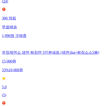
(
24
)
300
적립
무료배송
1,996
명
구매중
우정제면소 생면 짜장면 5인분세트 (생면1kg+짜장소스5봉)
15,000
원
33
%
10,000
원
5.0
(
5
)