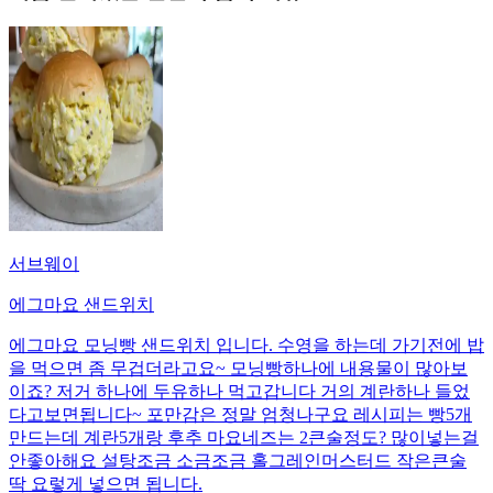
서브웨이
에그마요 샌드위치
에그마요 모닝빵 샌드위치 입니다. 수영을 하는데 가기전에 밥
을 먹으면 좀 무겁더라고요~ 모닝빵하나에 내용물이 많아보
이죠? 저거 하나에 두유하나 먹고갑니다 거의 계란하나 들었
다고보면됩니다~ 포만감은 정말 엄청나구요 레시피는 빵5개
만드는데 계란5개랑 후추 마요네즈는 2큰술정도? 많이넣는걸
안좋아해요 설탕조금 소금조금 홀그레인머스터드 작은큰술
딱 요렇게 넣으면 됩니다.