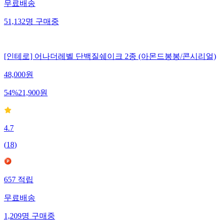
무료배송
51,132
명
구매중
[인테로] 어나더레벨 단백질쉐이크 2종 (아몬드봉봉/콘시리얼)
48,000
원
54
%
21,900
원
4.7
(
18
)
657
적립
무료배송
1,209
명
구매중