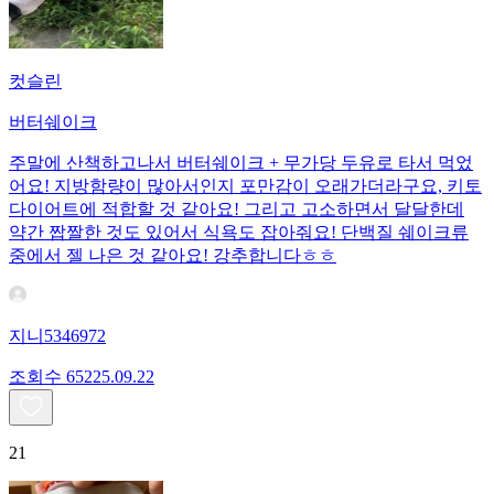
컷슬린
버터쉐이크
주말에 산책하고나서 버터쉐이크 + 무가당 두유로 타서 먹었
어요! 지방함량이 많아서인지 포만감이 오래가더라구요, 키토
다이어트에 적합할 것 같아요! 그리고 고소하면서 달달한데
약간 짭짤한 것도 있어서 식욕도 잡아줘요! 단백질 쉐이크류
중에서 젤 나은 것 같아요! 강추합니다ㅎㅎ
지니5346972
조회수
652
25.09.22
21