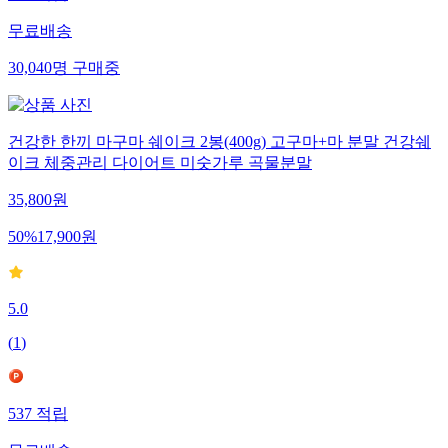
무료배송
30,040
명
구매중
건강한 한끼 마구마 쉐이크 2봉(400g) 고구마+마 분말 건강쉐
이크 체중관리 다이어트 미숫가루 곡물분말
35,800
원
50
%
17,900
원
5.0
(
1
)
537
적립