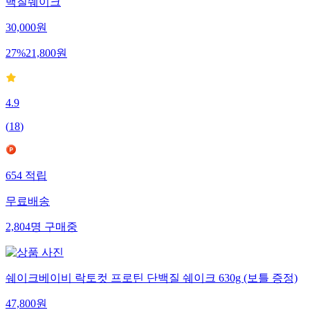
백질쉐이크
30,000
원
27
%
21,800
원
4.9
(
18
)
654
적립
무료배송
2,804
명
구매중
쉐이크베이비 락토컷 프로틴 단백질 쉐이크 630g (보틀 증정)
47,800
원