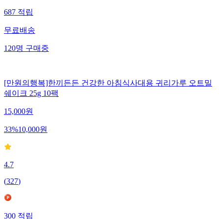
687
적립
무료배송
120
명
구매중
[만원의행복]한끼든든 건강한 아침식사대용 귀리가루 오트밀
쉐이크 25g 10팩
15,000
원
33
%
10,000
원
4.7
(
327
)
300
적립