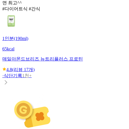
면 최고^^
#다이어트식 #간식
1인분(190ml)
65kcal
매일
아몬드브리즈 뉴트리플러스 프로틴
4.8
(리뷰
17
개)
·
식단기록
1천+