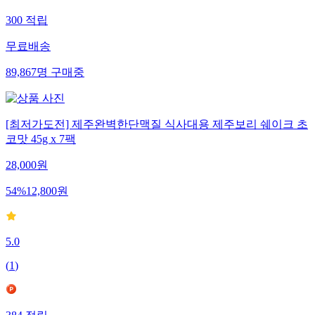
300
적립
무료배송
89,867
명
구매중
[최저가도전] 제주완벽한단맥질 식사대용 제주보리 쉐이크 초
코맛 45g x 7팩
28,000
원
54
%
12,800
원
5.0
(
1
)