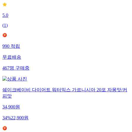
5.0
(
1
)
990
적립
무료배송
467
명
구매중
쉐이크베이비 다이어트 워터믹스 가르니시아 20포 자몽맛/커
피맛
34,900
원
34
%
22,900
원