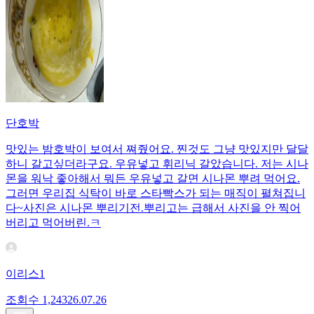
단호박
맛있는 밤호박이 보여서 쪄줬어요. 찐것도 그냥 맛있지만 달달
하니 갈고싶더라구요. 우유넣고 휘리닉 갈았습니다. 저는 시나
몬을 워낙 좋아해서 뭐든 우유넣고 갈면 시나몬 뿌려 먹어요.
그러면 우리집 식탁이 바로 스타빡스가 되는 매직이 펼쳐집니
다~사진은 시나몬 뿌리기전.뿌리고는 급해서 사진을 안 찍어
버리고 먹어버린.ㅋ
이리스1
조회수
1,243
26.07.26