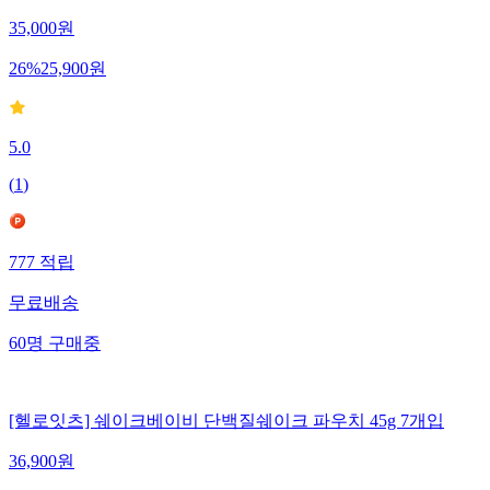
35,000
원
26
%
25,900
원
5.0
(
1
)
777
적립
무료배송
60
명
구매중
[헬로잇츠] 쉐이크베이비 단백질쉐이크 파우치 45g 7개입
36,900
원