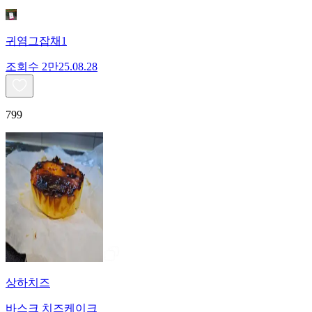
귀염그잡채1
조회수
2만
25.08.28
799
상하치즈
바스크 치즈케이크