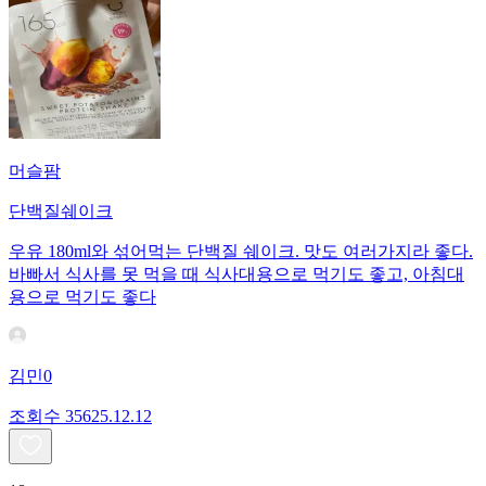
머슬팜
단백질쉐이크
우유 180ml와 섞어먹는 단백질 쉐이크. 맛도 여러가지라 좋다.
바빠서 식사를 못 먹을 때 식사대용으로 먹기도 좋고, 아침대
용으로 먹기도 좋다
김민0
조회수
356
25.12.12