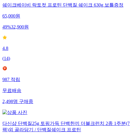
쉐이크베이비 락토컷 프로틴 단백질 쉐이크 630g 보틀증정
65,000
원
49
%
32,900
원
4.8
(
14
)
987
적립
무료배송
2,498
명
구매중
다신샵 단백질25g 토핑가득 단백한끼 더블크런치 2종 1주분(7
팩)외 골라담기 / 단백질쉐이크 프로틴