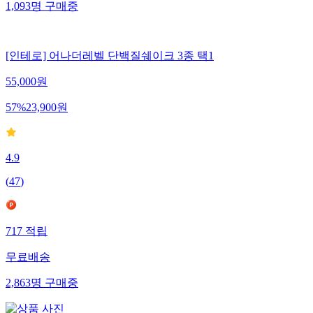
1,093
명
구매중
[인테로] 어나더레벨 단백질쉐이크 3종 택1
55,000
원
57
%
23,900
원
4.9
(
47
)
717
적립
무료배송
2,863
명
구매중