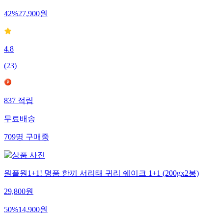
42
%
27,900
원
4.8
(
23
)
837
적립
무료배송
709
명
구매중
원플원1+1! 명품 한끼 서리태 귀리 쉐이크 1+1 (200gx2봉)
29,800
원
50
%
14,900
원