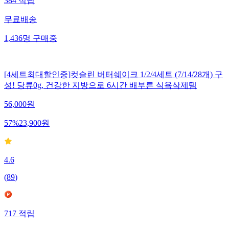
384
적립
무료배송
1,436
명
구매중
[4세트최대할인중]컷슬린 버터쉐이크 1/2/4세트 (7/14/28개) 구
성! 당류0g, 건강한 지방으로 6시간 배부른 식욕삭제템
56,000
원
57
%
23,900
원
4.6
(
89
)
717
적립