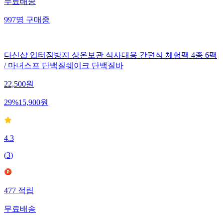
무료배송
997
명
구매중
다신샵 입터짐방지 상온보관 식사대용 간편식 체험팩 4종 6팩
/ 마녀스프 단백질쉐이크 단백질바
22,500
원
29
%
15,900
원
4.3
(
3
)
477
적립
무료배송