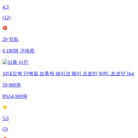
4.3
(
12
)
29
적립
6,180
명
구매중
삼대오백 단백질 보충제 쉐이크 웨이 프로틴 WPC 초코맛 1kg
59,900
원
8
%
54,900
원
5.0
(
5
)