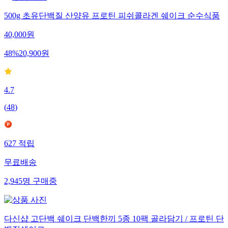
500g 초유단백질 산양유 프로틴 피쉬콜라겐 쉐이크 순수식품
40,000
원
48
%
20,900
원
4.7
(
48
)
627
적립
무료배송
2,945
명
구매중
다신샵 고단백 쉐이크 단백한끼 5종 10팩 골라담기 / 프로틴 단