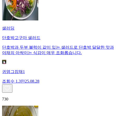
샐러딩
단호박고구마 샐러드
단호박과 두부 블럭이 같이 있는 샐러드로 단호박 달달한 맛과
야채의 아싹이는 식감이 매우 조화롭습니다.
귀염그잡채1
조회수
1.3만
25.08.28
730