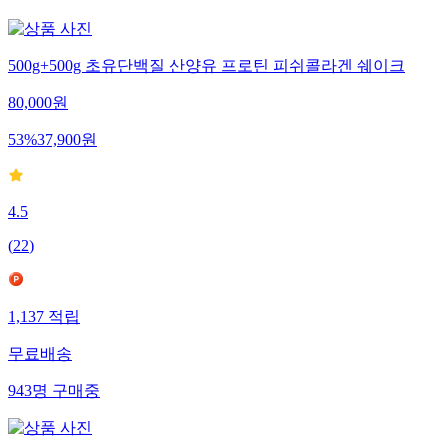
500g+500g 초유단백질 산양유 프로틴 피쉬콜라겐 쉐이크
80,000
원
53
%
37,900
원
4.5
(
22
)
1,137
적립
무료배송
943
명
구매중