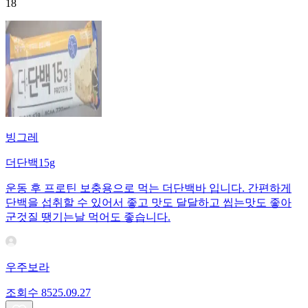
18
빙그레
더단백15g
운동 후 프로틴 보충용으로 먹는 더단백바 입니다. 간편하게
단백을 섭취할 수 있어서 좋고 맛도 달달하고 씹는맛도 좋아
군것질 땡기는날 먹어도 좋습니다.
우주보라
조회수
85
25.09.27