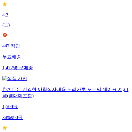
4.3
(
11
)
447
적립
무료배송
1,472
명
구매중
한끼든든 건강한 아침식사대용 귀리가루 오트밀 쉐이크 25g 1
팩(빨대미포함)
1,500
원
34
%
990
원