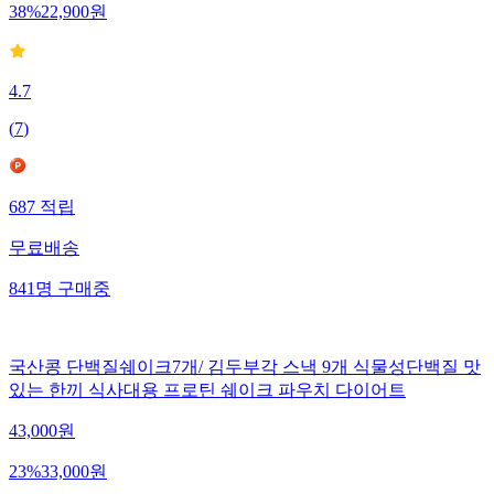
38
%
22,900
원
4.7
(
7
)
687
적립
무료배송
841
명
구매중
국산콩 단백질쉐이크7개/ 김두부각 스낵 9개 식물성단백질 맛
있는 한끼 식사대용 프로틴 쉐이크 파우치 다이어트
43,000
원
23
%
33,000
원