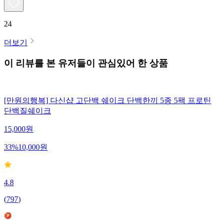
24
더보기
이 리뷰를 본 유저들이 관심있어 한 상품
[만원의행복] 다신샵 고단백 쉐이크 단백한끼 5종 5팩 프로틴
단백질쉐이크
15,000
원
33
%
10,000
원
4.8
(
797
)