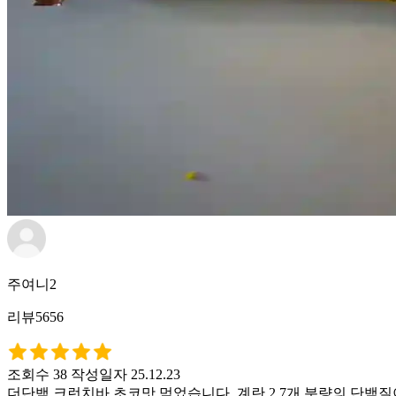
주여니2
리뷰5656
조회수 38
작성일자 25.12.23
더단백 크런치바 초코맛 먹었습니다. 계란 2.7개 분량의 단백질