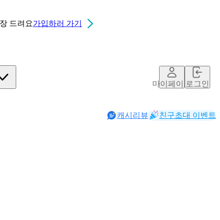
0장
드려요
가입하러 가기
마이페이지
로그인
캐시리뷰
친구초대 이벤트