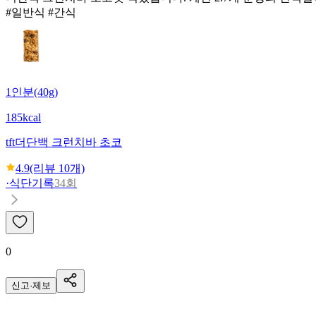
#일반식 #간식
1인분(40g)
185kcal
tft
더단백 크런치바 초코
4.9
(리뷰
10
개)
·
식단기록
34회
0
신고·제보