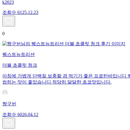
k2023
조회수
61
25.12.23
0
퀘스트뉴트리션
더블 초콜릿 청크
아침에 가볍게 단백질 보충할 겸 먹기가 좋은 프로틴바입니디
씹히는 맛이 좋았습니디 적당히 달달한 초코맛입니다.
짱구뉜
조회수
60
26.04.12