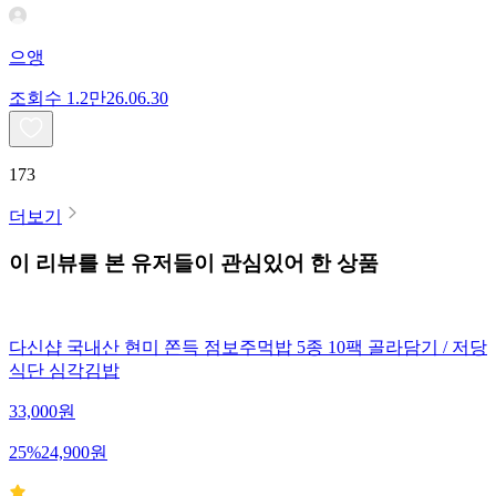
으앵
조회수
1.2만
26.06.30
173
더보기
이 리뷰를 본 유저들이 관심있어 한 상품
다신샵 국내산 현미 쫀득 점보주먹밥 5종 10팩 골라담기 / 저당
식단 심각김밥
33,000
원
25
%
24,900
원