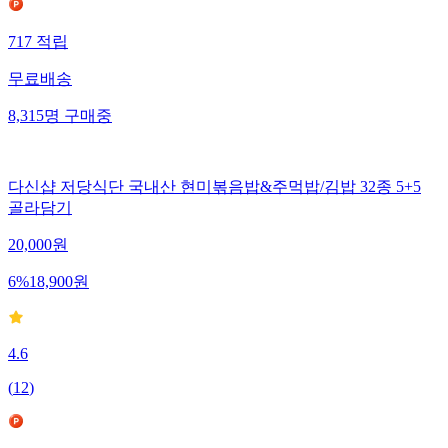
717
적립
무료배송
8,315
명
구매중
다신샵 저당식단 국내산 현미볶음밥&주먹밥/김밥 32종 5+5
골라담기
20,000
원
6
%
18,900
원
4.6
(
12
)