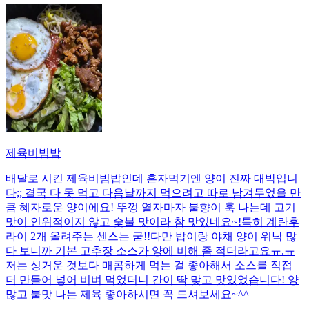
제육비빔밥
배달로 시킨 제육비빔밥인데 혼자먹기엔 양이 진짜 대박입니
다;; 결국 다 못 먹고 다음날까지 먹으려고 따로 남겨두었을 만
큼 혜자로운 양이에요! 뚜껑 열자마자 불향이 훅 나는데 고기
맛이 인위적이지 않고 숯불 맛이라 참 맛있네요~!특히 계란후
라이 2개 올려주는 센스는 굳!! ​다만 밥이랑 야채 양이 워낙 많
다 보니까 기본 고추장 소스가 양에 비해 좀 적더라고요ㅠ.ㅠ
저는 싱거운 것보다 매콤하게 먹는 걸 좋아해서 소스를 직접
더 만들어 넣어 비벼 먹었더니 간이 딱 맞고 맛있었습니다! 양
많고 불맛 나는 제육 좋아하시면 꼭 드셔보세요~^^