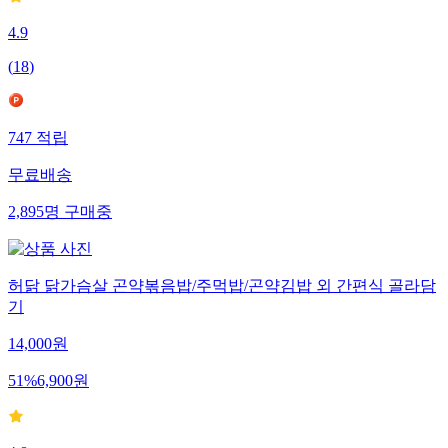
4.9
(
18
)
747
적립
무료배송
2,895
명
구매중
허닭 닭가슴살 곤약볶음밥/주먹밥/곤약김밥 외 간편식 골라담
기
14,000
원
51
%
6,900
원