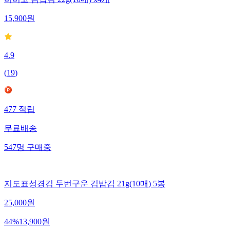
비비고 김밥김 22g(10매) x4개
15,900
원
4.9
(
19
)
477
적립
무료배송
547
명
구매중
지도표성경김 두번구운 김밥김 21g(10매) 5봉
25,000
원
44
%
13,900
원