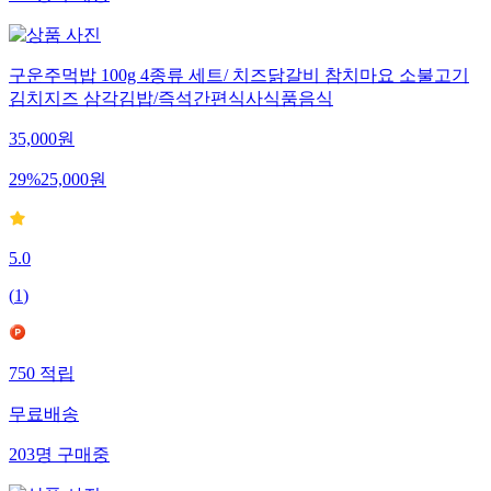
256
명
구매중
구운주먹밥 100g 4종류 세트/ 치즈닭갈비 참치마요 소불고기
김치지즈 삼각김밥/즉석간편식사식품음식
35,000
원
29
%
25,000
원
5.0
(
1
)
750
적립
무료배송
203
명
구매중