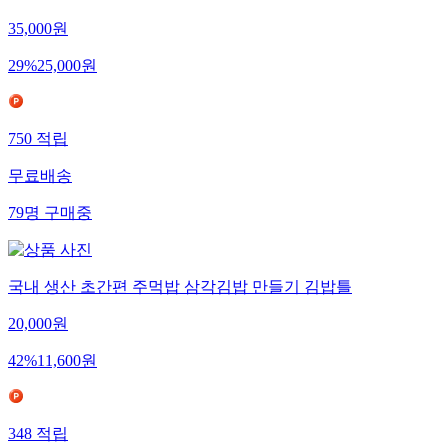
35,000
원
29
%
25,000
원
750
적립
무료배송
79
명
구매중
국내 생산 초간편 주먹밥 삼각김밥 만들기 김밥틀
20,000
원
42
%
11,600
원
348
적립