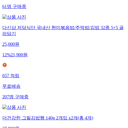
61
명
구매중
다신샵 저당식단 국내산 현미볶음밥/주먹밥/김밥 32종 5+5 골
라담기
25,000
원
12
%
21,900
원
657
적립
무료배송
207
명
구매중
더건강한 그릴김밥햄 140g 2개입 x2개(총 4개)