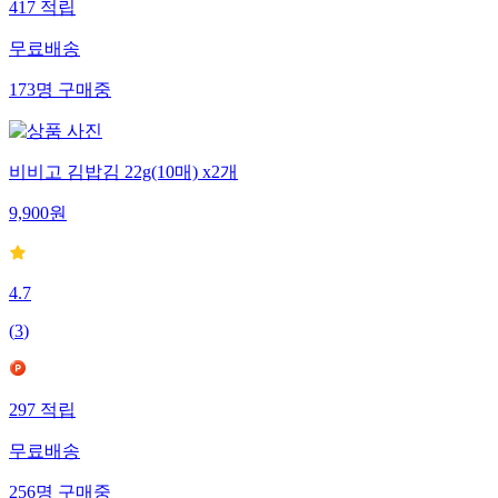
417
적립
무료배송
173
명
구매중
비비고 김밥김 22g(10매) x2개
9,900
원
4.7
(
3
)
297
적립
무료배송