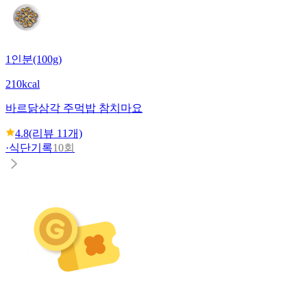
1인분(100g)
210kcal
바르닭
삼각 주먹밥 참치마요
4.8
(리뷰
11
개)
·
식단기록
10회