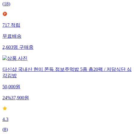
(
18
)
717
적립
무료배송
2,603
명
구매중
다신샵 국내산 현미 쫀득 점보주먹밥 5종 총20팩 / 저당식단 심
각김밥
50,000
원
24
%
37,900
원
4.3
(
8
)