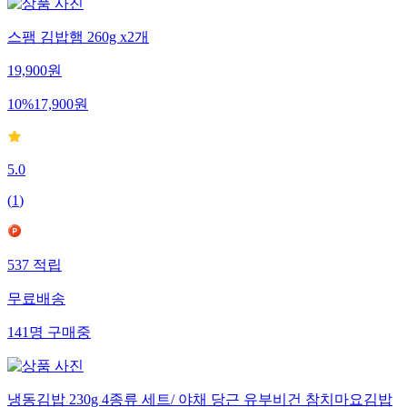
스팸 김밥햄 260g x2개
19,900
원
10
%
17,900
원
5.0
(
1
)
537
적립
무료배송
141
명
구매중
냉동김밥 230g 4종류 세트/ 야채 당근 유부비건 참치마요김밥