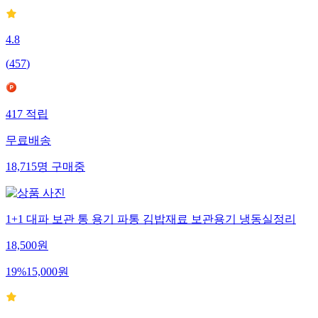
4.8
(
457
)
417
적립
무료배송
18,715
명
구매중
1+1 대파 보관 통 용기 파통 김밥재료 보관용기 냉동실정리
18,500
원
19
%
15,000
원