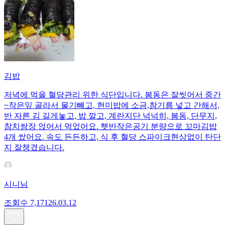
김밥
저녁에 먹을 혈당관리 위한 식단입니다. 봄동은 잘씻어서 중간
~작은잎 골라서 물기빼고, 현미밥에 소금,참기름 넣고 간해서,
반 자른 김 길게놓고, 밥 깔고, 계란지단 넉넉히, 봄동, 단무지,
참치쌈장 얹어서 먹었어요. 햇반작은공기 분량으로 꼬마김밥
4개 쌌어요. 속도 든든하고, 식 후 혈당 스파이크현상없이 탄단
지 잘챙겼습니다.
시니님
조회수
7,171
26.03.12