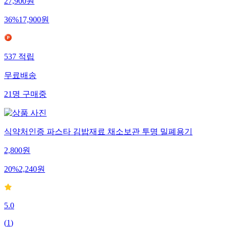
27,900
원
36
%
17,900
원
537
적립
무료배송
21
명
구매중
식약처인증 파스타 김밥재료 채소보관 투명 밀폐용기
2,800
원
20
%
2,240
원
5.0
(
1
)