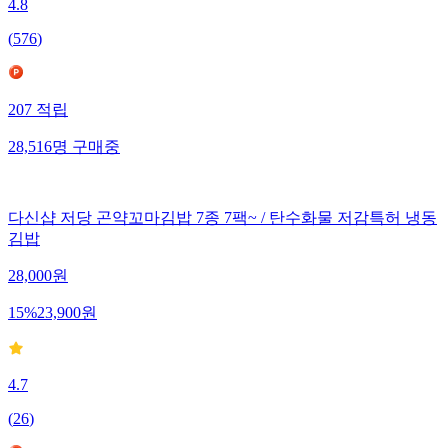
4.8
(
576
)
207
적립
28,516
명
구매중
다신샵 저당 곤약꼬마김밥 7종 7팩~ / 탄수화물 저감특허 냉동
김밥
28,000
원
15
%
23,900
원
4.7
(
26
)