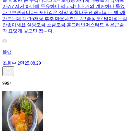
을 먹으면 좀 무겁더라고요~ 모닝빵하나에 내용물이 많아보
이죠? 저거 하나에 두유하나 먹고갑니다 거의 계란하나 들었
다고보면됩니다~ 포만감은 정말 엄청나구요 레시피는 빵5개
만드는데 계란5개랑 후추 마요네즈는 2큰술정도? 많이넣는걸
안좋아해요 설탕조금 소금조금 홀그레인머스터드 작은큰술
딱 요렇게 넣으면 됩니다.
똘맹
조회수
2만
25.08.29
999+