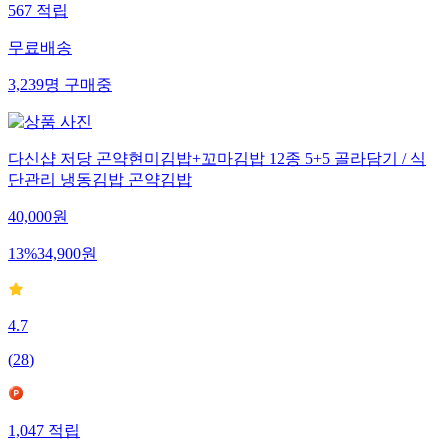
567
적립
무료배송
3,239
명
구매중
다신샵 저당 곤약현미김밥+꼬마김밥 12종 5+5 골라담기 / 식
단관리 냉동김밥 곤약김밥
40,000
원
13
%
34,900
원
4.7
(
28
)
1,047
적립