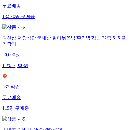
무료배송
13,580
명
구매중
다신샵 저당식단 국내산 현미볶음밥/주먹밥/김밥 32종 5+5 골
라담기
20,000
원
11
%
17,900
원
537
적립
무료배송
115
명
구매중