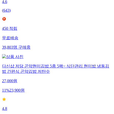
4.6
(
643
)
450
적립
무료배송
39,803
명
구매중
다신샵 저당 곤약현미김밥 5종 5팩~ 식단관리 현미밥 냉동김
밥 간편식 곤약김밥 저탄수
27,000
원
11
%
23,900
원
4.8