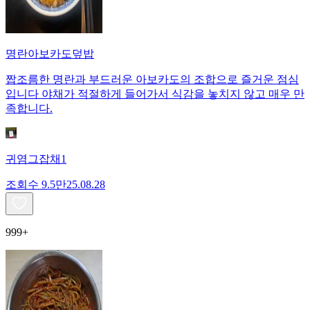
명란아보카도덮밥
짭조름한 명란과 부드러운 아보카도의 조합으로 즐거운 점심
입니다 야채가 적절하게 들어가서 식감을 놓치지 않고 매우 만
족합니다.
귀염그잡채1
조회수
9.5만
25.08.28
999+