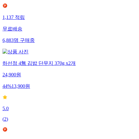
1,137
적립
무료배송
6,883
명
구매중
하선정 4無 김밥 단무지 370g x2개
24,900
원
44
%
13,900
원
5.0
(
2
)