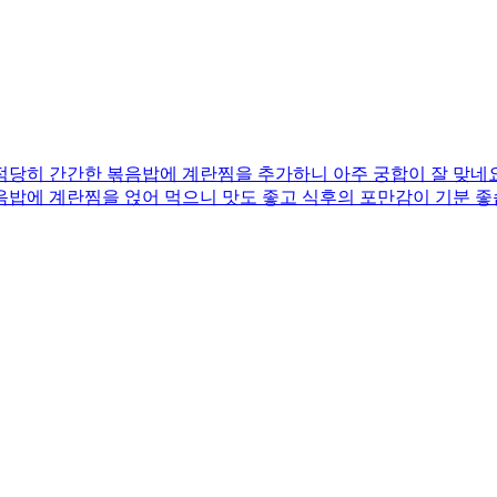
당히 간간한 볶음밥에 계란찜을 추가하니 아주 궁합이 잘 맞네요
음밥에 계란찜을 얹어 먹으니 맛도 좋고 식후의 포만감이 기분 좋