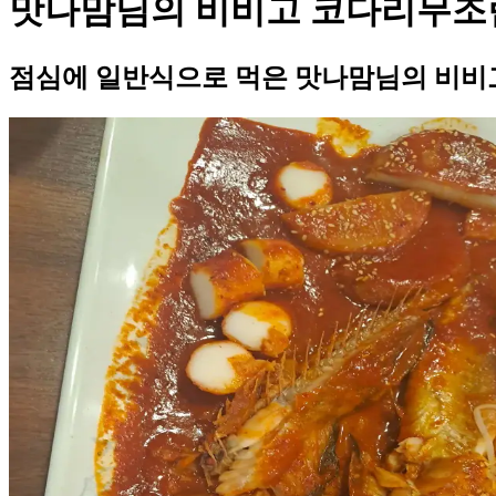
맛나맘님의 비비고 코다리무조
점심에 일반식으로 먹은 맛나맘님의 비비