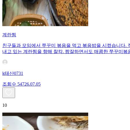
계란찜
친구들과 모임에서 쭈꾸미 볶음을 먹고 볶음밥을 시켰습니다. 적
내고 있는 계란찜을 향해 찰칵. 짭잘하면서도 매콤한 쭈꾸미볶
k태산0731
조회수
547
26.07.05
10