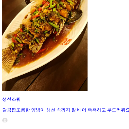
생선조림
달콤짭조름한 양념이 생선 속까지 잘 배어 촉촉하고 부드러워요.