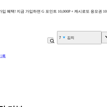
가입 혜택!
지금 가입하면
G 포인트 10,000P + 캐시로또 응모권 1
7
김치
기록