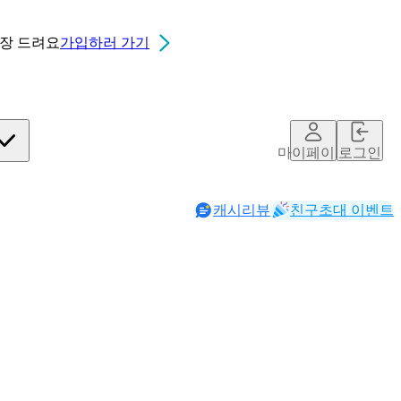
0장
드려요
가입하러 가기
마이페이지
로그인
캐시리뷰
친구초대 이벤트