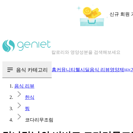
신규 회원 
칼로리와 영양성분을 검색해보세요
혈당 · 다이어트 음식 검색해보세요
음식 · 영양제 리뷰를 찾아보세요
음식 카테고리
홈
커뮤니티
헬시딜
음식 리뷰
영양제
NEW
음식 리뷰
한식
찜
코다리무조림