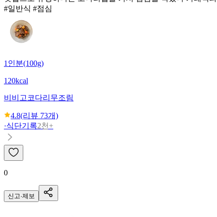
#일반식 #점심
1인분(100g)
120kcal
비비고
코다리무조림
4.8
(리뷰
73
개)
·
식단기록
2천+
0
신고·제보