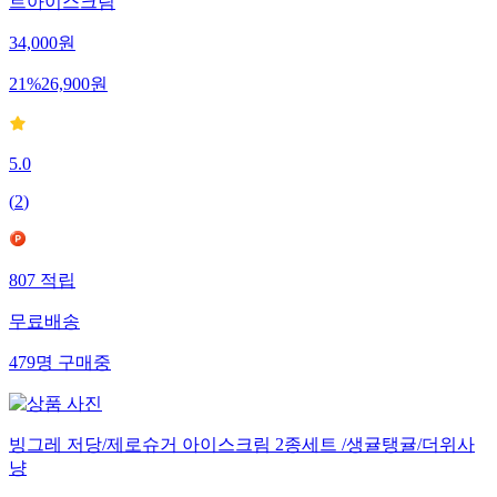
트아이스크림
34,000
원
21
%
26,900
원
5.0
(
2
)
807
적립
무료배송
479
명
구매중
빙그레 저당/제로슈거 아이스크림 2종세트 /생귤탱귤/더위사
냥