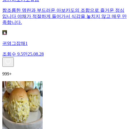
짭조름한 명란과 부드러운 아보카도의 조합으로 즐거운 점심
입니다 야채가 적절하게 들어가서 식감을 놓치지 않고 매우 만
족합니다.
귀염그잡채1
조회수
9.5만
25.08.28
999+