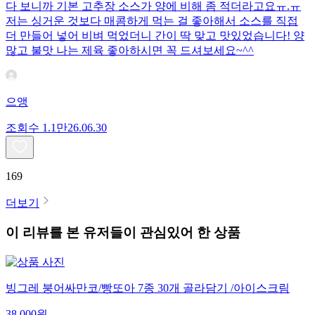
다 보니까 기본 고추장 소스가 양에 비해 좀 적더라고요ㅠ.ㅠ
저는 싱거운 것보다 매콤하게 먹는 걸 좋아해서 소스를 직접
더 만들어 넣어 비벼 먹었더니 간이 딱 맞고 맛있었습니다! 양
많고 불맛 나는 제육 좋아하시면 꼭 드셔보세요~^^
으앵
조회수
1.1만
26.06.30
169
더보기
이 리뷰를 본 유저들이 관심있어 한 상품
빙그레 붕어싸만코/빵또아 7종 30개 골라담기 /아이스크림
38,000
원