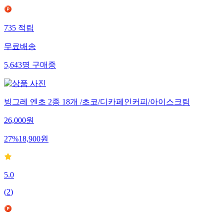
735
적립
무료배송
5,643
명
구매중
빙그레 엔초 2종 18개 /초코/디카페인커피/아이스크림
26,000
원
27
%
18,900
원
5.0
(
2
)