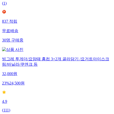
(
1
)
837
적립
무료배송
30
명
구매중
빙그레 투게더/요맘때 홈컵 3+2개 골라담기 /요거트아이스크
림/바닐라/쿠앤크 등
32,000
원
23
%
24,500
원
4.9
(
111
)