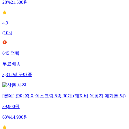
28
%
21,500
원
4.9
(
103
)
645
적립
무료배송
3,312
명
구매중
[롯데] 판매왕 아이스크림 5종 30개 (돼지바,옥동자,메가톤 외)
39,900
원
63
%
14,900
원