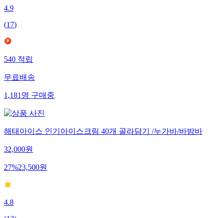
4.9
(
17
)
540
적립
무료배송
1,181
명
구매중
해태아이스 인기아이스크림 40개 골라담기 /누가바/바밤바
32,000
원
27
%
23,500
원
4.8