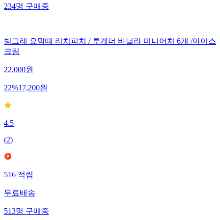
234
명
구매중
빙그레 요맘때 리치피치 / 투게더 바닐라 미니어처 6개 /아이스
크림
22,000
원
22
%
17,200
원
4.5
(
2
)
516
적립
무료배송
513
명
구매중