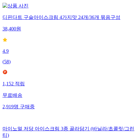
디핀다트 구슬아이스크림 4가지맛 24개/36개 묶음구성
38,400
원
4.9
(
58
)
1,152
적립
무료배송
2,919
명
구매중
마이노멀 저당 아이스크림 3종 골라담기 (바닐라/초콜릿/그린
티)