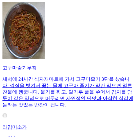
고구마줄기무침
새벽에 24시간 식자재마트에 가서 고구마줄기 3단을 샀습니
다. 껍질을 벗겨서 끓는 물에 고구마 줄기가 약간 익으면 얼른
찬물에 헹굽니다. 물기를 짜고, 밀가루 풀을 쑤어서 김치를 담
듯이 갖은 양념으로 버무리면 자연적인 단맛과 아삭한 식감에
놀라는 맛있는 반찬이 됩니다.
라임미소가