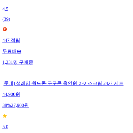
4.5
(
39
)
447
적립
무료배송
1,231
명
구매중
[롯데] 설레임·월드콘·구구콘 올인원 아이스크림 24개 세트
44,900
원
38
%
27,900
원
5.0