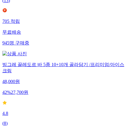
(
13
)
705
적립
무료배송
945
명
구매중
빙그레 끌레도르 바 5종 10+10개 골라담기 /프리미엄/아이스
크림
48,000
원
42
%
27,700
원
4.8
(
8
)