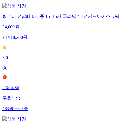
빙그레 요맘때 바 3종 15+15개 골라담기 /요거트아이스크림
24,000
원
24
%
18,200
원
5.0
(
6
)
546
적립
무료배송
439
명
구매중