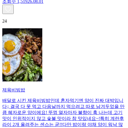
조회수
1,519
26.08.01
24
제육비빔밥
배달로 시킨 제육비빔밥인데 혼자먹기엔 양이 진짜 대박입니
다;; 결국 다 못 먹고 다음날까지 먹으려고 따로 남겨두었을 만
큼 혜자로운 양이에요! 뚜껑 열자마자 불향이 훅 나는데 고기
맛이 인위적이지 않고 숯불 맛이라 참 맛있네요~!특히 계란후
라이 2개 올려주는 센스는 굳!! ​다만 밥이랑 야채 양이 워낙 많