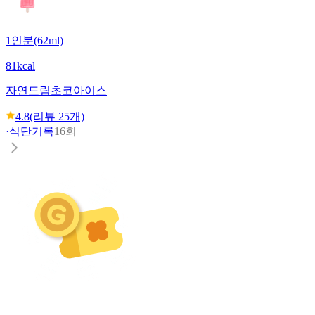
1인분(62ml)
81kcal
자연드림
초코아이스
4.8
(리뷰
25
개)
·
식단기록
16회