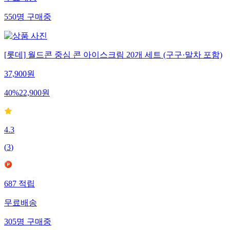
무료배송
550
명
구매중
[롯데] 월드콘 중심 콘 아이스크림 20개 세트 (구구·말차 포함)
37,900
원
40
%
22,900
원
4.3
(
3
)
687
적립
무료배송
305
명
구매중