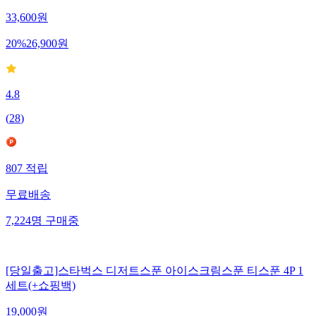
33,600
원
20
%
26,900
원
4.8
(
28
)
807
적립
무료배송
7,224
명
구매중
[당일출고]스타벅스 디저트스푼 아이스크림스푼 티스푼 4P 1
세트(+쇼핑백)