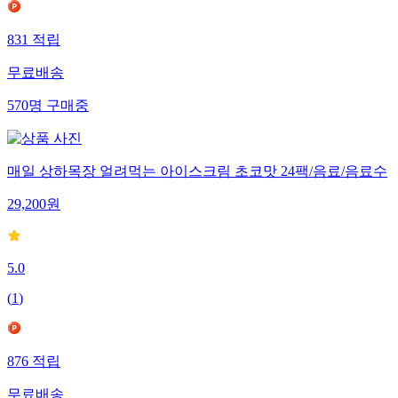
831
적립
무료배송
570
명
구매중
매일 상하목장 얼려먹는 아이스크림 초코맛 24팩/음료/음료수
29,200
원
5.0
(
1
)
876
적립