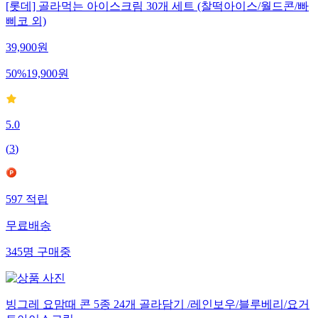
[롯데] 골라먹는 아이스크림 30개 세트 (찰떡아이스/월드콘/빠
삐코 외)
39,900
원
50
%
19,900
원
5.0
(
3
)
597
적립
무료배송
345
명
구매중
빙그레 요맘때 콘 5종 24개 골라담기 /레인보우/블루베리/요거