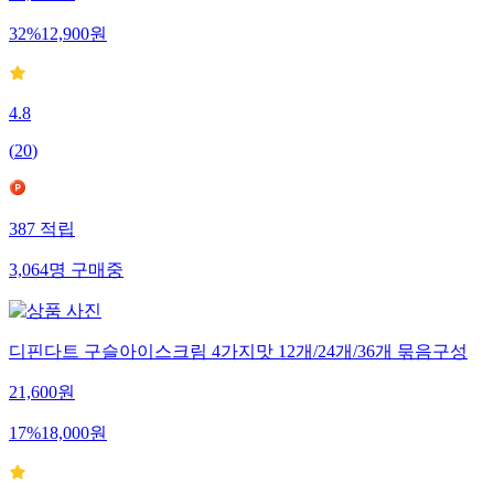
19,000
원
32
%
12,900
원
4.8
(
20
)
387
적립
3,064
명
구매중
디핀다트 구슬아이스크림 4가지맛 12개/24개/36개 묶음구성
21,600
원
17
%
18,000
원