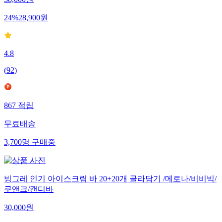
24
%
28,900
원
4.8
(
92
)
867
적립
무료배송
3,700
명
구매중
빙그레 인기 아이스크림 바 20+20개 골라담기 /메로나/비비빅/
쿠앤크/캔디바
30,000
원