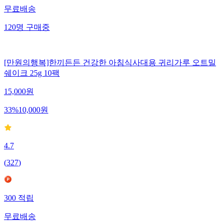
무료배송
120
명
구매중
[만원의행복]한끼든든 건강한 아침식사대용 귀리가루 오트밀
쉐이크 25g 10팩
15,000
원
33
%
10,000
원
4.7
(
327
)
300
적립
무료배송