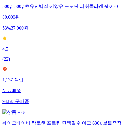
500g+500g 초유단백질 산양유 프로틴 피쉬콜라겐 쉐이크
80,000
원
53
%
37,900
원
4.5
(
22
)
1,137
적립
무료배송
943
명
구매중
쉐이크베이비 락토컷 프로틴 단백질 쉐이크 630g 보틀증정