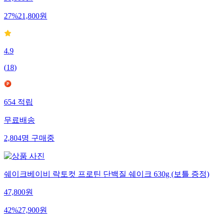
30,000
원
27
%
21,800
원
4.9
(
18
)
654
적립
무료배송
2,804
명
구매중
쉐이크베이비 락토컷 프로틴 단백질 쉐이크 630g (보틀 증정)
47,800
원
42
%
27,900
원