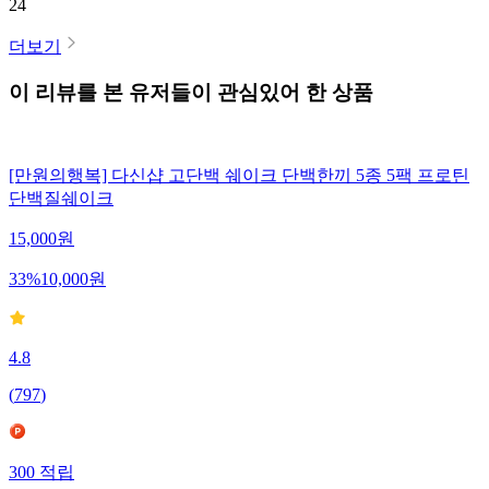
24
더보기
이 리뷰를 본 유저들이 관심있어 한 상품
[만원의행복] 다신샵 고단백 쉐이크 단백한끼 5종 5팩 프로틴
단백질쉐이크
15,000
원
33
%
10,000
원
4.8
(
797
)
300
적립