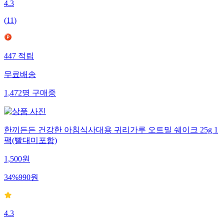
4.3
(
11
)
447
적립
무료배송
1,472
명
구매중
한끼든든 건강한 아침식사대용 귀리가루 오트밀 쉐이크 25g 1
팩(빨대미포함)
1,500
원
34
%
990
원
4.3