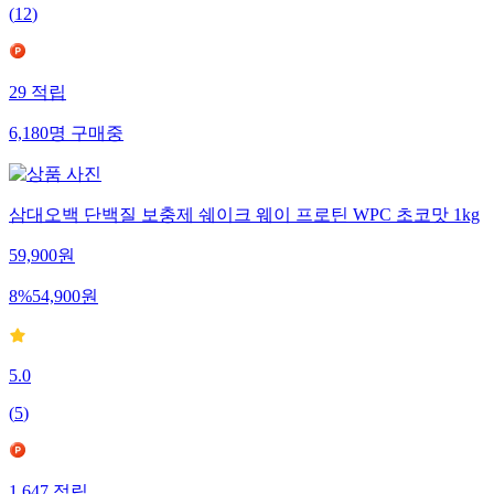
(
12
)
29
적립
6,180
명
구매중
삼대오백 단백질 보충제 쉐이크 웨이 프로틴 WPC 초코맛 1kg
59,900
원
8
%
54,900
원
5.0
(
5
)