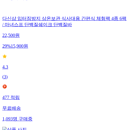
다신샵 입터짐방지 상온보관 식사대용 간편식 체험팩 4종 6팩
/ 마녀스프 단백질쉐이크 단백질바
22,500
원
29
%
15,900
원
4.3
(
3
)
477
적립
무료배송
1,093
명
구매중