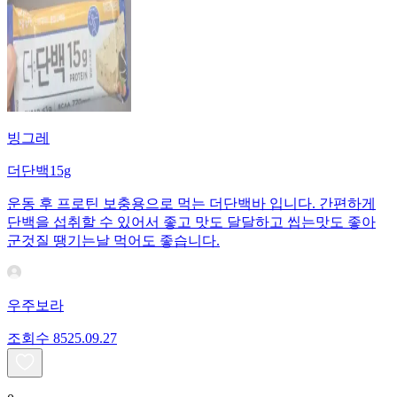
빙그레
더단백15g
운동 후 프로틴 보충용으로 먹는 더단백바 입니다. 간편하게
단백을 섭취할 수 있어서 좋고 맛도 달달하고 씹는맛도 좋아
군것질 땡기는날 먹어도 좋습니다.
우주보라
조회수
85
25.09.27