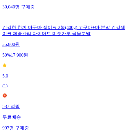
30,040
명
구매중
건강한 한끼 마구마 쉐이크 2봉(400g) 고구마+마 분말 건강쉐
이크 체중관리 다이어트 미숫가루 곡물분말
35,800
원
50
%
17,900
원
5.0
(
1
)
537
적립
무료배송
997
명
구매중