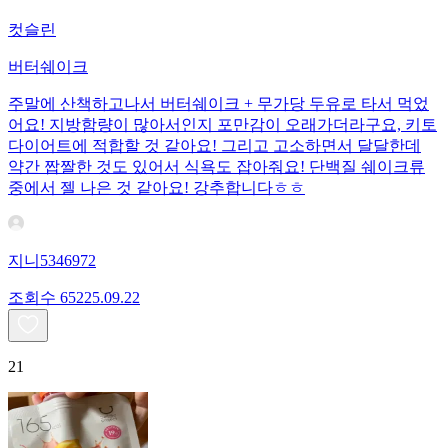
컷슬린
버터쉐이크
주말에 산책하고나서 버터쉐이크 + 무가당 두유로 타서 먹었
어요! 지방함량이 많아서인지 포만감이 오래가더라구요, 키토
다이어트에 적합할 것 같아요! 그리고 고소하면서 달달한데
약간 짭짤한 것도 있어서 식욕도 잡아줘요! 단백질 쉐이크류
중에서 젤 나은 것 같아요! 강추합니다ㅎㅎ
지니5346972
조회수
652
25.09.22
21