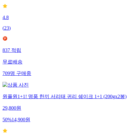
4.8
(
23
)
837
적립
무료배송
709
명
구매중
원플원1+1! 명품 한끼 서리태 귀리 쉐이크 1+1 (200gx2봉)
29,800
원
50
%
14,900
원