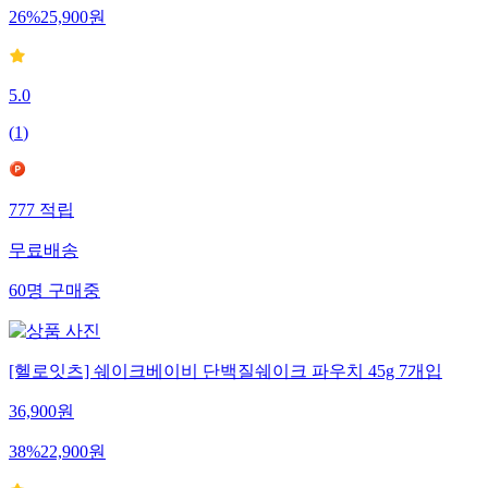
26
%
25,900
원
5.0
(
1
)
777
적립
무료배송
60
명
구매중
[헬로잇츠] 쉐이크베이비 단백질쉐이크 파우치 45g 7개입
36,900
원
38
%
22,900
원