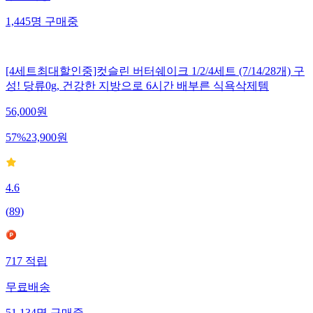
1,445
명
구매중
[4세트최대할인중]컷슬린 버터쉐이크 1/2/4세트 (7/14/28개) 구
성! 당류0g, 건강한 지방으로 6시간 배부른 식욕삭제템
56,000
원
57
%
23,900
원
4.6
(
89
)
717
적립
무료배송
51,134
명
구매중