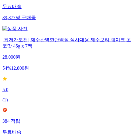
무료배송
89,877
명
구매중
[최저가도전] 제주완벽한단맥질 식사대용 제주보리 쉐이크 초
코맛 45g x 7팩
28,000
원
54
%
12,800
원
5.0
(
1
)
384
적립
무료배송