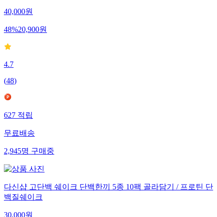
40,000
원
48
%
20,900
원
4.7
(
48
)
627
적립
무료배송
2,945
명
구매중
다신샵 고단백 쉐이크 단백한끼 5종 10팩 골라담기 / 프로틴 단
백질쉐이크