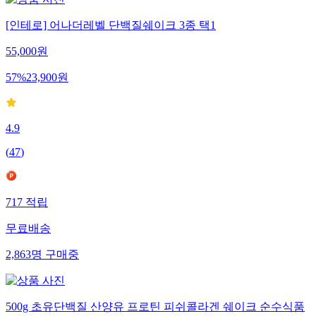
[인테로] 어나더레벨 단백질쉐이크 3종 택1
55,000
원
57
%
23,900
원
4.9
(
47
)
717
적립
무료배송
2,863
명
구매중
500g 초유단백질 산양유 프로틴 피쉬콜라겐 쉐이크 순수식품