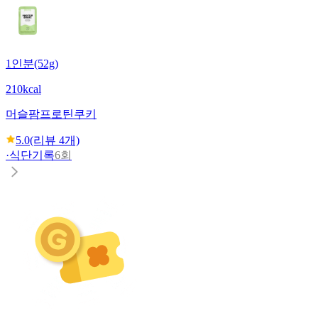
1인분(52g)
210kcal
머슬팜
프로틴쿠키
5.0
(리뷰
4
개)
·
식단기록
6회