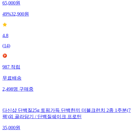
65,000
원
49
%
32,900
원
4.8
(
14
)
987
적립
무료배송
2,498
명
구매중
다신샵 단백질25g 토핑가득 단백한끼 더블크런치 2종 1주분(7
팩)외 골라담기 / 단백질쉐이크 프로틴
35,000
원