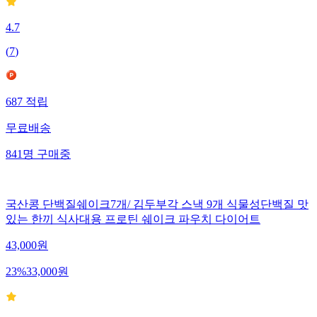
4.7
(
7
)
687
적립
무료배송
841
명
구매중
국산콩 단백질쉐이크7개/ 김두부각 스낵 9개 식물성단백질 맛
있는 한끼 식사대용 프로틴 쉐이크 파우치 다이어트
43,000
원
23
%
33,000
원