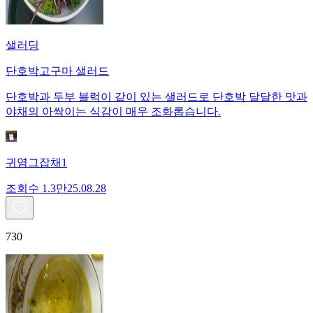
샐러딩
단호박고구마 샐러드
단호박과 두부 블럭이 같이 있는 샐러드로 단호박 달달한 맛과
야채의 아싹이는 식감이 매우 조화롭습니다.
귀염그잡채1
조회수
1.3만
25.08.28
730