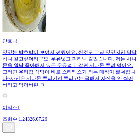
단호박
맛있는 밤호박이 보여서 쪄줬어요. 찐것도 그냥 맛있지만 달달
하니 갈고싶더라구요. 우유넣고 휘리닉 갈았습니다. 저는 시나
몬을 워낙 좋아해서 뭐든 우유넣고 갈면 시나몬 뿌려 먹어요.
그러면 우리집 식탁이 바로 스타빡스가 되는 매직이 펼쳐집니
다~사진은 시나몬 뿌리기전.뿌리고는 급해서 사진을 안 찍어
버리고 먹어버린.ㅋ
이리스1
조회수
1,243
26.07.26