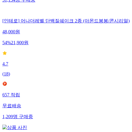
[인테로] 어나더레벨 단백질쉐이크 2종 (아몬드봉봉/콘시리얼)
48,000
원
54
%
21,900
원
4.7
(
18
)
657
적립
무료배송
1,209
명
구매중