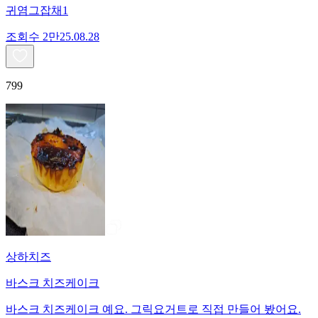
귀염그잡채1
조회수
2만
25.08.28
799
상하치즈
바스크 치즈케이크
바스크 치즈케이크 예요. 그릭요거트로 직접 만들어 봤어요.