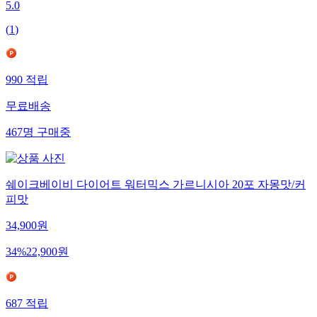
5.0
(
1
)
990
적립
무료배송
467
명
구매중
쉐이크베이비 다이어트 워터믹스 가르니시아 20포 자몽맛/커
피맛
34,900
원
34
%
22,900
원
687
적립