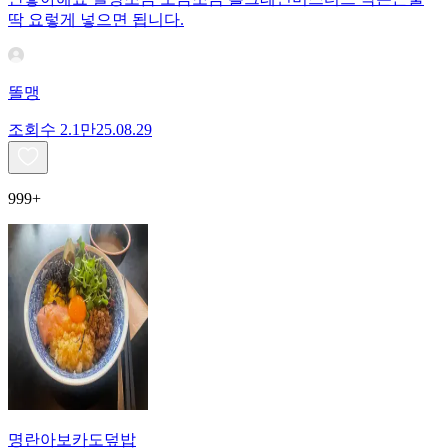
딱 요렇게 넣으면 됩니다.
똘맹
조회수
2.1만
25.08.29
999+
명란아보카도덮밥