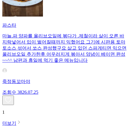
파스타
마늘.파 양파를 올리브오일에 볶다가 .제철이라 살이 오른 바
지락넣어서 입이 벌어질때까지 익혔어요 그기에 시판용 토마
토소스 섞어서 쏘스 완성했구요 삶고 있던 스파게티면 익으면
올리브오일 추가한후 어우러지게 볶아서 양념이 베이면 완성
~~^^ 남편과 휴일에 먹기 좋은 메뉴입니다
죽정동꼬마야
조회수
38
26.07.25
1
더보기