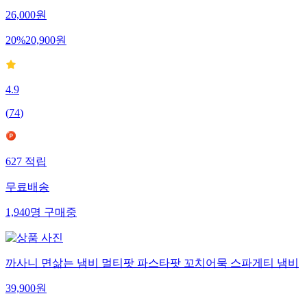
26,000
원
20
%
20,900
원
4.9
(
74
)
627
적립
무료배송
1,940
명
구매중
까사니 면삶는 냄비 멀티팟 파스타팟 꼬치어묵 스파게티 냄비
39,900
원