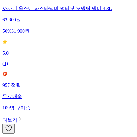
까사니 올스텐 파스타냄비 멀티팟 오뎅탕 냄비 3.3L
63,800
원
50
%
31,900
원
5.0
(
1
)
957
적립
무료배송
109
명
구매중
더보기