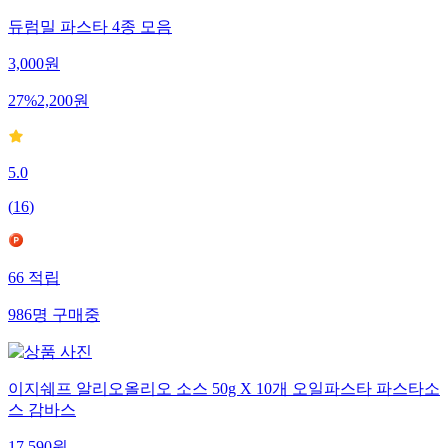
듀럼밀 파스타 4종 모음
3,000
원
27
%
2,200
원
5.0
(
16
)
66
적립
986
명
구매중
이지쉐프 알리오올리오 소스 50g X 10개 오일파스타 파스타소
스 감바스