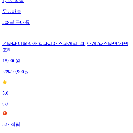
1,197
적립
무료배송
208
명
구매중
폰타나 이탈리아 캄파니아 스파게티 500g 3개 /파스타면/간편
조리
18,000
원
39
%
10,900
원
5.0
(
5
)
327
적립