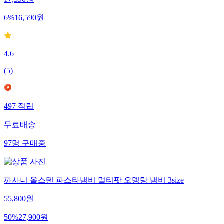
17,590
원
6
%
16,590
원
4.6
(
5
)
497
적립
무료배송
97
명
구매중
까사니 올스텐 파스타냄비 멀티팟 오뎅탕 냄비 3size
55,800
원
50
%
27,900
원