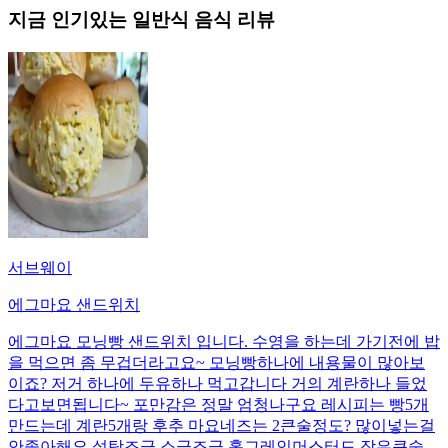
지금 인기있는
일반식
음식 리뷰
서브웨이
에그마요 샌드위치
에그마요 모닝빵 샌드위치 입니다. 수영을 하는데 가기전에 밥
을 먹으면 좀 무겁더라고요~ 모닝빵하나에 내용물이 많아보
이죠? 저거 하나에 두유하나 먹고갑니다 거의 계란하나 들었
다고보면됩니다~ 포만감은 정말 엄청나구요 레시피는 빵5개
만드는데 계란5개랑 후추 마요네즈는 2큰술정도? 많이넣는걸
안좋아해요 설탕조금 소금조금 홀그레인머스터드 작은큰술