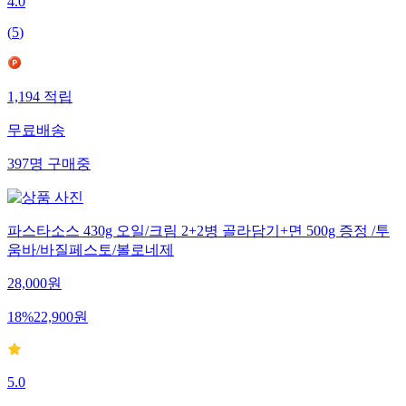
4.0
(
5
)
1,194
적립
무료배송
397
명
구매중
파스타소스 430g 오일/크림 2+2병 골라담기+면 500g 증정 /투
움바/바질페스토/볼로네제
28,000
원
18
%
22,900
원
5.0