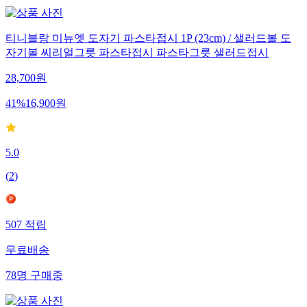
티니블랑 미뉴엣 도자기 파스타접시 1P (23cm) / 샐러드볼 도
자기볼 씨리얼그릇 파스타접시 파스타그릇 샐러드접시
28,700
원
41
%
16,900
원
5.0
(
2
)
507
적립
무료배송
78
명
구매중