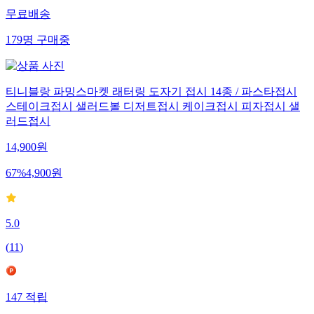
무료배송
179
명
구매중
티니블랑 파밍스마켓 래터링 도자기 접시 14종 / 파스타접시
스테이크접시 샐러드볼 디저트접시 케이크접시 피자접시 샐
러드접시
14,900
원
67
%
4,900
원
5.0
(
11
)
147
적립