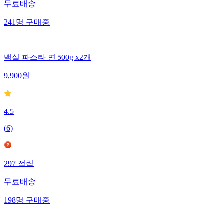
무료배송
241
명
구매중
백설 파스타 면 500g x2개
9,900
원
4.5
(
6
)
297
적립
무료배송
198
명
구매중