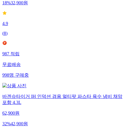
18
%
32,900
원
4.9
(
8
)
987
적립
무료배송
998
명
구매중
바겐슈타이거 IH 인덕션 겸용 멀티팟 파스타 육수 냄비 채망
포함 4.3L
62,900
원
32
%
42,900
원