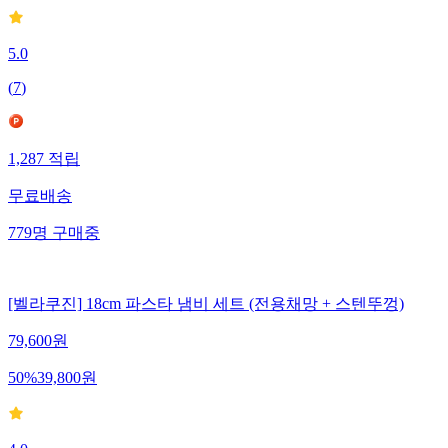
5.0
(
7
)
1,287
적립
무료배송
779
명
구매중
[벨라쿠진] 18cm 파스타 냄비 세트 (전용채망 + 스텐뚜껑)
79,600
원
50
%
39,800
원