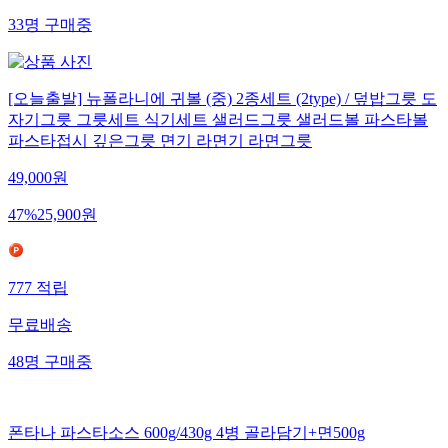
33
명
구매중
[오늘출발] 뉴폴라니에 귀볼 (중) 2종세트 (2type) / 덮밥그릇 도
자기그릇 그릇세트 식기세트 샐러드그릇 샐러드볼 파스타볼
파스타접시 깊은그릇 면기 라면기 라면그릇
49,000
원
47
%
25,900
원
777
적립
무료배송
48
명
구매중
폰타나 파스타소스 600g/430g 4병 골라담기+면500g