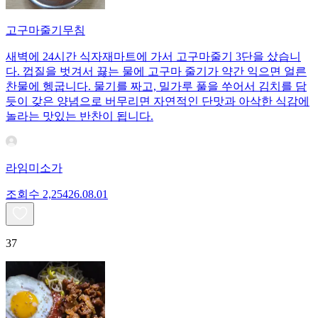
고구마줄기무침
새벽에 24시간 식자재마트에 가서 고구마줄기 3단을 샀습니
다. 껍질을 벗겨서 끓는 물에 고구마 줄기가 약간 익으면 얼른
찬물에 헹굽니다. 물기를 짜고, 밀가루 풀을 쑤어서 김치를 담
듯이 갖은 양념으로 버무리면 자연적인 단맛과 아삭한 식감에
놀라는 맛있는 반찬이 됩니다.
라임미소가
조회수
2,254
26.08.01
37