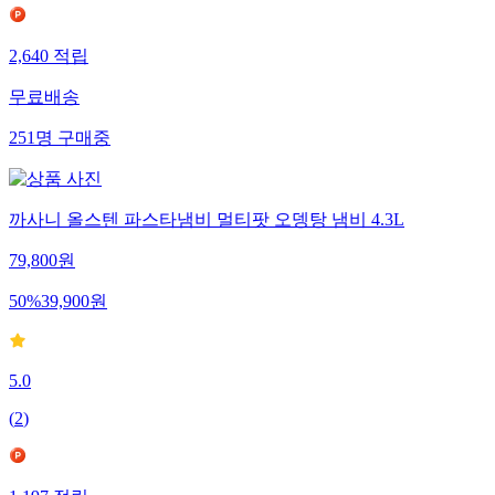
2,640
적립
무료배송
251
명
구매중
까사니 올스텐 파스타냄비 멀티팟 오뎅탕 냄비 4.3L
79,800
원
50
%
39,900
원
5.0
(
2
)