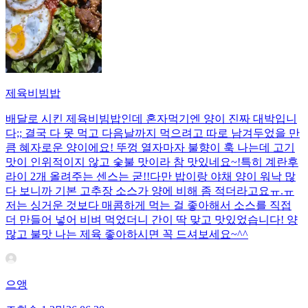
제육비빔밥
배달로 시킨 제육비빔밥인데 혼자먹기엔 양이 진짜 대박입니
다;; 결국 다 못 먹고 다음날까지 먹으려고 따로 남겨두었을 만
큼 혜자로운 양이에요! 뚜껑 열자마자 불향이 훅 나는데 고기
맛이 인위적이지 않고 숯불 맛이라 참 맛있네요~!특히 계란후
라이 2개 올려주는 센스는 굳!! ​다만 밥이랑 야채 양이 워낙 많
다 보니까 기본 고추장 소스가 양에 비해 좀 적더라고요ㅠ.ㅠ
저는 싱거운 것보다 매콤하게 먹는 걸 좋아해서 소스를 직접
더 만들어 넣어 비벼 먹었더니 간이 딱 맞고 맛있었습니다! 양
많고 불맛 나는 제육 좋아하시면 꼭 드셔보세요~^^
으앵