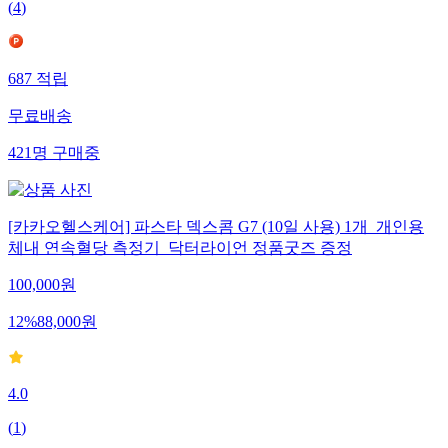
(
4
)
687
적립
무료배송
421
명
구매중
[카카오헬스케어] 파스타 덱스콤 G7 (10일 사용) 1개_개인용
체내 연속혈당 측정기_닥터라이언 정품굿즈 증정
100,000
원
12
%
88,000
원
4.0
(
1
)