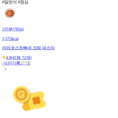
#일반식 #점심
1인분(785g)
1,575kcal
라라코스트
빠네 크림 파스타
4.9
(리뷰
72
개)
·
식단기록
277회