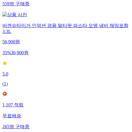
559
명
구매중
바겐슈타이거 인덕션 겸용 멀티팟 파스타 오뎅 냄비 채망포함
3.3L
56,900
원
35
%
36,900
원
5.0
(
1
)
1,107
적립
무료배송
265
명
구매중