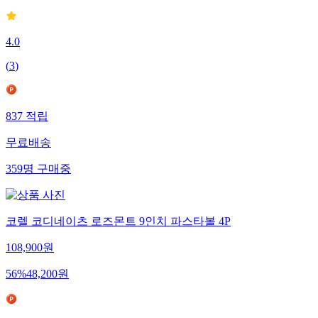
4.0
(
3
)
837
적립
무료배송
359
명
구매중
코렐 코디네이츠 로즈몬트 9인치 파스타볼 4P
108,900
원
56
%
48,200
원