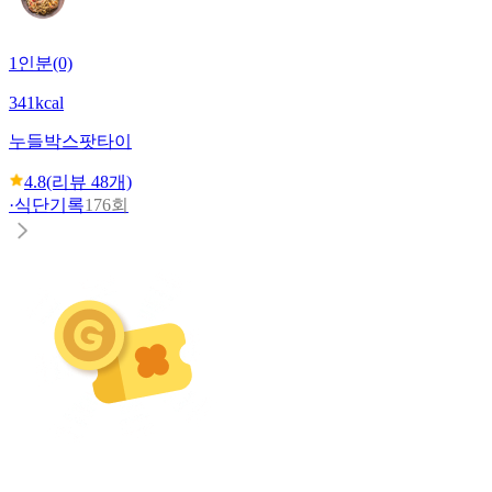
1인분(0)
341kcal
누들박스
팟타이
4.8
(리뷰
48
개)
·
식단기록
176회