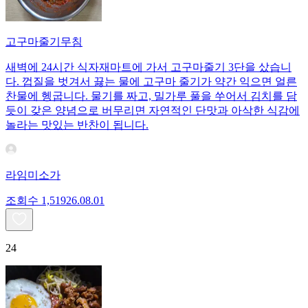
고구마줄기무침
새벽에 24시간 식자재마트에 가서 고구마줄기 3단을 샀습니
다. 껍질을 벗겨서 끓는 물에 고구마 줄기가 약간 익으면 얼른
찬물에 헹굽니다. 물기를 짜고, 밀가루 풀을 쑤어서 김치를 담
듯이 갖은 양념으로 버무리면 자연적인 단맛과 아삭한 식감에
놀라는 맛있는 반찬이 됩니다.
라임미소가
조회수
1,519
26.08.01
24