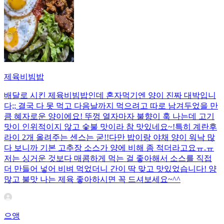
제육비빔밥
배달로 시킨 제육비빔밥인데 혼자먹기엔 양이 진짜 대박입니
다;; 결국 다 못 먹고 다음날까지 먹으려고 따로 남겨두었을 만
큼 혜자로운 양이에요! 뚜껑 열자마자 불향이 훅 나는데 고기
맛이 인위적이지 않고 숯불 맛이라 참 맛있네요~!특히 계란후
라이 2개 올려주는 센스는 굳!! ​다만 밥이랑 야채 양이 워낙 많
다 보니까 기본 고추장 소스가 양에 비해 좀 적더라고요ㅠ.ㅠ
저는 싱거운 것보다 매콤하게 먹는 걸 좋아해서 소스를 직접
더 만들어 넣어 비벼 먹었더니 간이 딱 맞고 맛있었습니다! 양
많고 불맛 나는 제육 좋아하시면 꼭 드셔보세요~^^
으앵