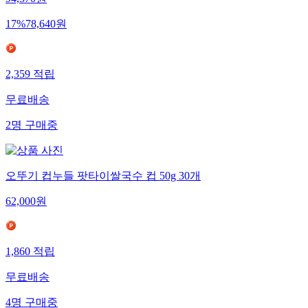
94,370
원
17
%
78,640
원
2,359
적립
무료배송
2
명
구매중
오뚜기 컵누들 팟타이쌀국수 컵 50g 30개
62,000
원
1,860
적립
무료배송
4
명
구매중