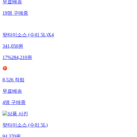
무료배송
19
명
구매중
팟타이소스 (수리 5L)X4
341,050
원
17
%
284,210
원
8,526
적립
무료배송
4
명
구매중
팟타이소스 (수리 5L)