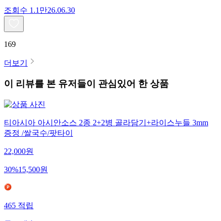
조회수
1.1만
26.06.30
169
더보기
이 리뷰를 본 유저들이 관심있어 한 상품
티아시아 아시안소스 2종 2+2병 골라담기+라이스누들 3mm
증정 /쌀국수/팟타이
22,000
원
30
%
15,500
원
465
적립