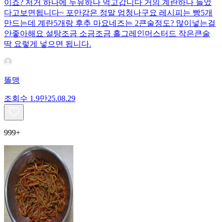
이죠? 저거 하나에 두유하나 먹고갑니다 거의 계란하나 들었
다고보면됩니다~ 포만감은 정말 엄청나구요 레시피는 빵5개
만드는데 계란5개랑 후추 마요네즈는 2큰술정도? 많이넣는걸
안좋아해요 설탕조금 소금조금 홀그레인머스터드 작은큰술
딱 요렇게 넣으면 됩니다.
똘맹
조회수
1.9만
25.08.29
999+