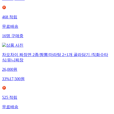
468
적립
무료배송
16
명
구매중
차오차이 짜장면 2종/짬뽕/마라탕 2+1개 골라담기 /직화수타
식/유니짜장
26,000
원
33
%
17,500
원
525
적립
무료배송