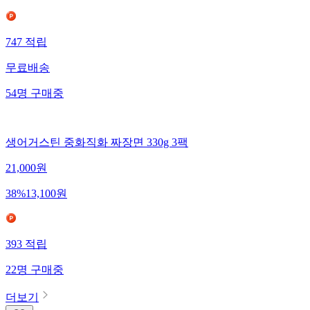
747
적립
무료배송
54
명
구매중
생어거스틴 중화직화 짜장면 330g 3팩
21,000
원
38
%
13,100
원
393
적립
22
명
구매중
더보기