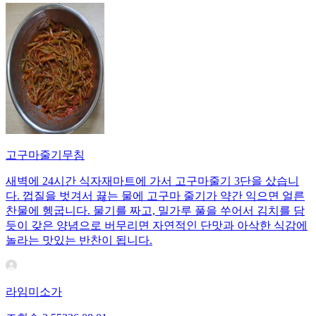
고구마줄기무침
새벽에 24시간 식자재마트에 가서 고구마줄기 3단을 샀습니
다. 껍질을 벗겨서 끓는 물에 고구마 줄기가 약간 익으면 얼른
찬물에 헹굽니다. 물기를 짜고, 밀가루 풀을 쑤어서 김치를 담
듯이 갖은 양념으로 버무리면 자연적인 단맛과 아삭한 식감에
놀라는 맛있는 반찬이 됩니다.
라임미소가