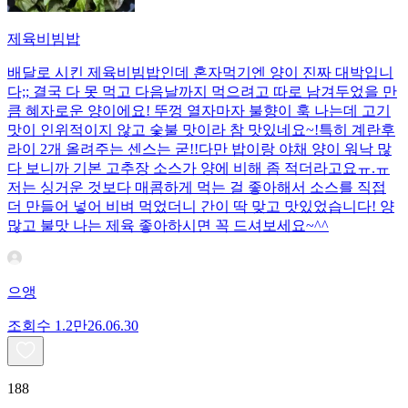
제육비빔밥
배달로 시킨 제육비빔밥인데 혼자먹기엔 양이 진짜 대박입니
다;; 결국 다 못 먹고 다음날까지 먹으려고 따로 남겨두었을 만
큼 혜자로운 양이에요! 뚜껑 열자마자 불향이 훅 나는데 고기
맛이 인위적이지 않고 숯불 맛이라 참 맛있네요~!특히 계란후
라이 2개 올려주는 센스는 굳!! ​다만 밥이랑 야채 양이 워낙 많
다 보니까 기본 고추장 소스가 양에 비해 좀 적더라고요ㅠ.ㅠ
저는 싱거운 것보다 매콤하게 먹는 걸 좋아해서 소스를 직접
더 만들어 넣어 비벼 먹었더니 간이 딱 맞고 맛있었습니다! 양
많고 불맛 나는 제육 좋아하시면 꼭 드셔보세요~^^
으앵
조회수
1.2만
26.06.30
188