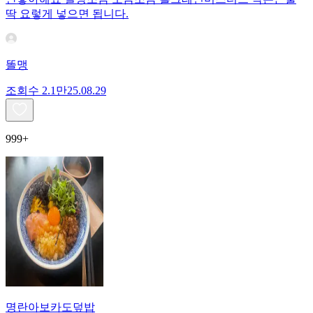
딱 요렇게 넣으면 됩니다.
똘맹
조회수
2.1만
25.08.29
999+
명란아보카도덮밥