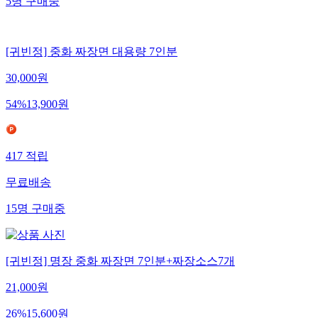
5
명
구매중
[귀빈정] 중화 짜장면 대용량 7인분
30,000
원
54
%
13,900
원
417
적립
무료배송
15
명
구매중
[귀빈정] 명장 중화 짜장면 7인분+짜장소스7개
21,000
원
26
%
15,600
원