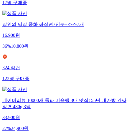
17
명
구매중
장인의 명장 중화 짜장면7인분+소스7개
16,900
원
36
%
10,800
원
324
적립
122
명
구매중
네이버리뷰 10000개 돌파 미슐랭 3대 맛집! 55년 대가방 간짜
장면 480g 3팩
33,900
원
27
%
24,900
원