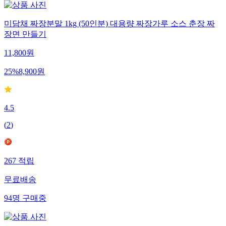
미담채 짜장분말 1kg (50인분) 대용량 짜장가루 소스 춘장 짜
장면 만들기
11,800
원
25
%
8,900
원
4.5
(
2
)
267
적립
무료배송
94
명
구매중