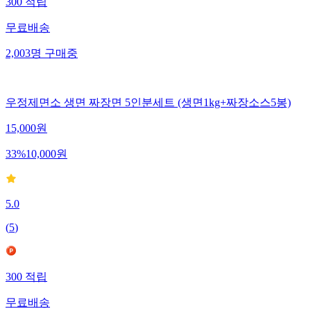
300
적립
무료배송
2,003
명
구매중
우정제면소 생면 짜장면 5인분세트 (생면1kg+짜장소스5봉)
15,000
원
33
%
10,000
원
5.0
(
5
)
300
적립
무료배송