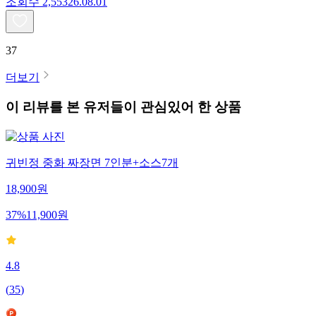
조회수
2,553
26.08.01
37
더보기
이 리뷰를 본 유저들이 관심있어 한 상품
귀빈정 중화 짜장면 7인분+소스7개
18,900
원
37
%
11,900
원
4.8
(
35
)