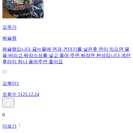
오뚜기
짜슐랭
짜슐랭입니다 끓는물에 면과 건더기를 넣은후 면이 익으면 물
을 버리고 짜장스프를 넣고 쫄여 주면 짜장면 완성입니다 계란
후라이 하나 올려주면 좋아요
꼬북이1
조회수
51
25.12.24
0
더보기