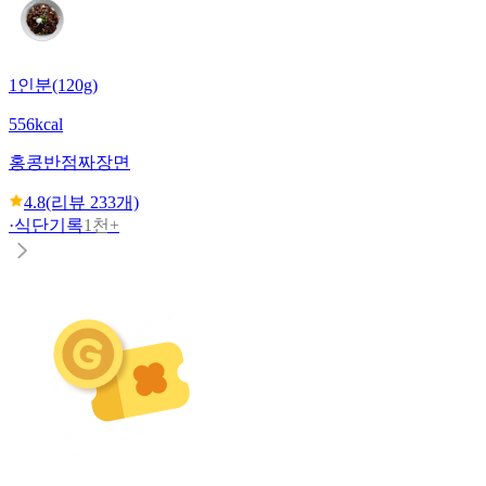
1인분(120g)
556kcal
홍콩반점
짜장면
4.8
(리뷰
233
개)
·
식단기록
1천+