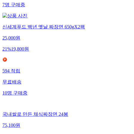
7
명
구매중
신세계푸드 백년 옛날 짜장면 650gX2팩
25,000
원
21
%
19,800
원
594
적립
무료배송
10
명
구매중
국내쌀로 만든 채식짜장면 24봉
75,100
원