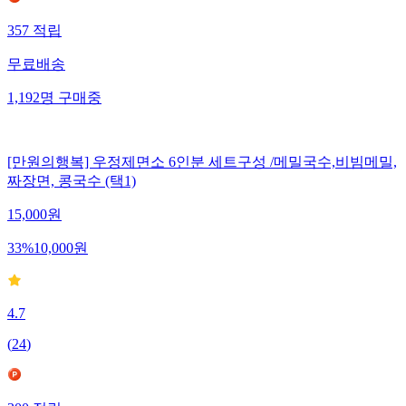
357
적립
무료배송
1,192
명
구매중
[만원의행복] 우정제면소 6인분 세트구성 /메밀국수,비빔메밀,
짜장면, 콩국수 (택1)
15,000
원
33
%
10,000
원
4.7
(
24
)