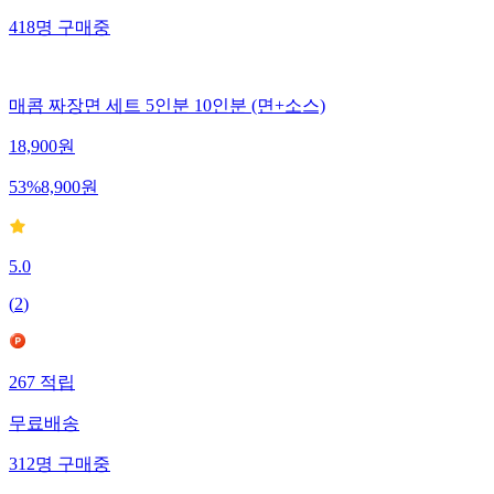
418
명
구매중
매콤 짜장면 세트 5인분 10인분 (면+소스)
18,900
원
53
%
8,900
원
5.0
(
2
)
267
적립
무료배송
312
명
구매중