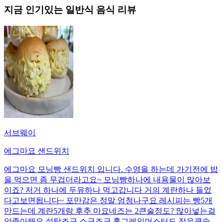
지금 인기있는
일반식
음식 리뷰
서브웨이
에그마요 샌드위치
에그마요 모닝빵 샌드위치 입니다. 수영을 하는데 가기전에 밥
을 먹으면 좀 무겁더라고요~ 모닝빵하나에 내용물이 많아보
이죠? 저거 하나에 두유하나 먹고갑니다 거의 계란하나 들었
다고보면됩니다~ 포만감은 정말 엄청나구요 레시피는 빵5개
만드는데 계란5개랑 후추 마요네즈는 2큰술정도? 많이넣는걸
안좋아해요 설탕조금 소금조금 홀그레인머스터드 작은큰술