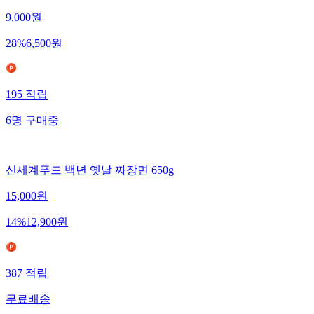
9,000
원
28
%
6,500
원
195
적립
6
명
구매중
신세계푸드 백년 옛날 짜장면 650g
15,000
원
14
%
12,900
원
387
적립
무료배송