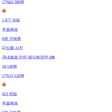
17
%
62,580
원
1,877
적립
무료배송
6
명
구매중
국내쌀로 만든 채식짜장면 4봉
18,140
원
17
%
15,120
원
453
적립
무료배송