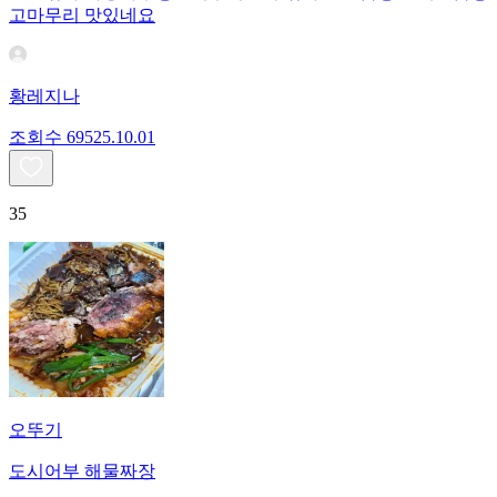
고마무리 맛있네요
황레지나
조회수
695
25.10.01
35
오뚜기
도시어부 해물짜장