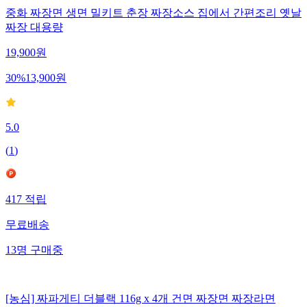
중화 짜장면 생면 밀키트 춘장 짜장소스 집에서 간편조리 옛날
짜장 대용량
19,900
원
30
%
13,900
원
5.0
(
1
)
417
적립
무료배송
13
명
구매중
[농심] 짜파게티 더블랙 116g x 4개 건면 짜장면 짜장라면