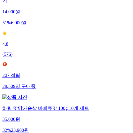
기
14,000
원
51
%
6,900
원
4.8
(
576
)
207
적립
28,509
명
구매중
하림 맛닭가슴살 바베큐맛 100g 10개 세트
35,000
원
32
%
23,900
원