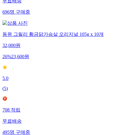
무료배송
696
명
구매중
동원 그릴리 황금닭가슴살 오리지널 105g x 10개
32,000
원
26
%
23,600
원
5.0
(
5
)
708
적립
무료배송
495
명
구매중