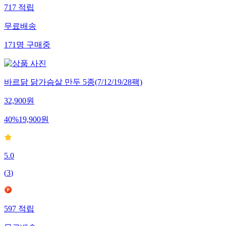
717
적립
무료배송
171
명
구매중
바르닭 닭가슴살 만두 5종(7/12/19/28팩)
32,900
원
40
%
19,900
원
5.0
(
3
)
597
적립