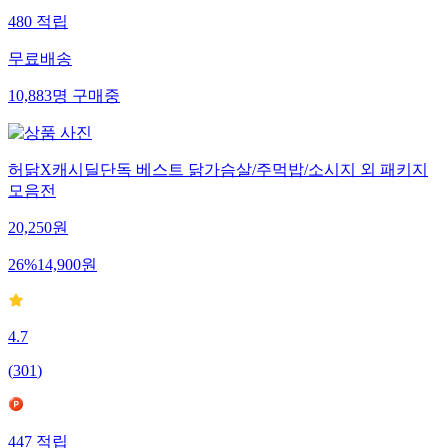
480
적립
무료배송
10,883
명
구매중
허닭X캐시딜단독 베스트 닭가슴살/주먹밥/소시지 외 패키지
모음전
20,250
원
26
%
14,900
원
4.7
(
301
)
447
적립