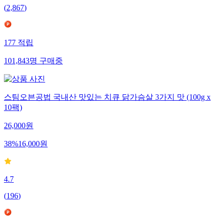
(
2,867
)
177
적립
101,843
명
구매중
스팀오븐공법 국내산 맛있는 치큐 닭가슴살 3가지 맛 (100g x
10팩)
26,000
원
38
%
16,000
원
4.7
(
196
)