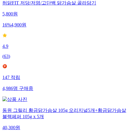
허닭FIT 저당/저염/고단백 닭가슴살 골라담기
5,800
원
16
%
4,900
원
4.9
(
63
)
147
적립
4,986
명
구매중
동원 그릴리 황금닭가슴살 105g 오리지널5개+황금닭가슴살
블랙페퍼 105g x 5개
40,300
원