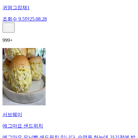
귀염그잡채1
조회수
9.5만
25.08.28
999+
서브웨이
에그마요 샌드위치
에그마요 모닝빵 샌드위치 입니다. 수영을 하는데 가기전에 밥