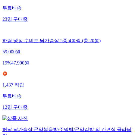
무료배송
23
명
구매중
하림 냉장 수비드 닭가슴살 5종 4봉씩 (총 20봉)
59,000
원
19
%
47,900
원
1,437
적립
무료배송
12
명
구매중
허닭 닭가슴살 곤약볶음밥/주먹밥/곤약김밥 외 간편식 골라담