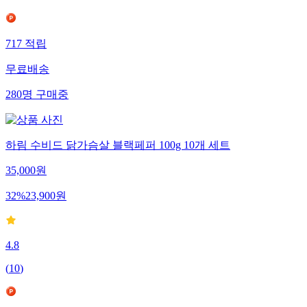
717
적립
무료배송
280
명
구매중
하림 수비드 닭가슴살 블랙페퍼 100g 10개 세트
35,000
원
32
%
23,900
원
4.8
(
10
)