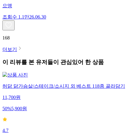
으앵
조회수
1.1만
26.06.30
168
더보기
이 리뷰를 본 유저들이 관심있어 한 상품
허닭 닭가슴살/스테이크/소시지 외 베스트 118종 골라담기
11,700
원
50
%
5,900
원
4.7