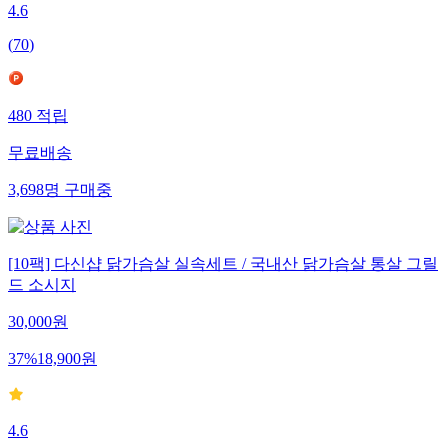
4.6
(
70
)
480
적립
무료배송
3,698
명
구매중
[10팩] 다신샵 닭가슴살 실속세트 / 국내산 닭가슴살 통살 그릴
드 소시지
30,000
원
37
%
18,900
원
4.6