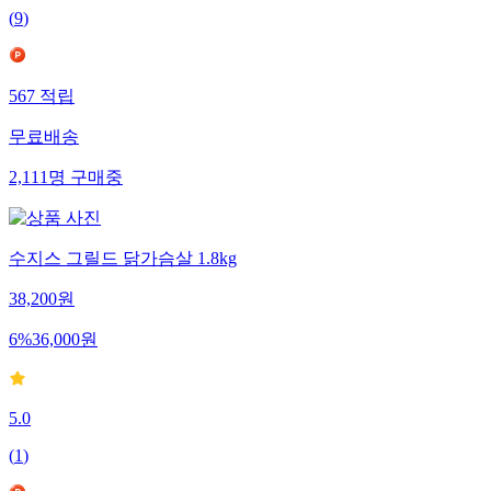
(
9
)
567
적립
무료배송
2,111
명
구매중
수지스 그릴드 닭가슴살 1.8kg
38,200
원
6
%
36,000
원
5.0
(
1
)