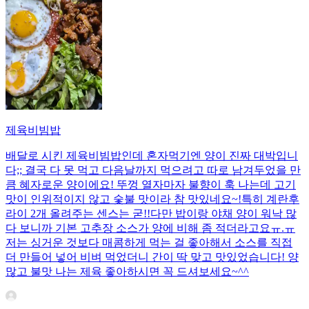
제육비빔밥
배달로 시킨 제육비빔밥인데 혼자먹기엔 양이 진짜 대박입니
다;; 결국 다 못 먹고 다음날까지 먹으려고 따로 남겨두었을 만
큼 혜자로운 양이에요! 뚜껑 열자마자 불향이 훅 나는데 고기
맛이 인위적이지 않고 숯불 맛이라 참 맛있네요~!특히 계란후
라이 2개 올려주는 센스는 굳!! ​다만 밥이랑 야채 양이 워낙 많
다 보니까 기본 고추장 소스가 양에 비해 좀 적더라고요ㅠ.ㅠ
저는 싱거운 것보다 매콤하게 먹는 걸 좋아해서 소스를 직접
더 만들어 넣어 비벼 먹었더니 간이 딱 맞고 맛있었습니다! 양
많고 불맛 나는 제육 좋아하시면 꼭 드셔보세요~^^