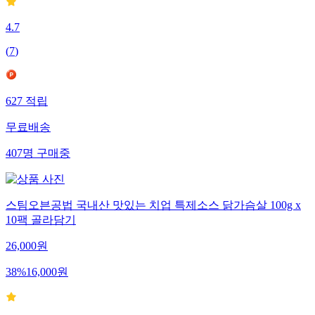
4.7
(
7
)
627
적립
무료배송
407
명
구매중
스팀오븐공법 국내산 맛있는 치업 특제소스 닭가슴살 100g x
10팩 골라담기
26,000
원
38
%
16,000
원