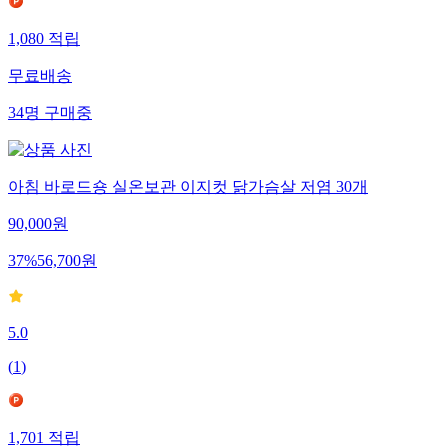
1,080
적립
무료배송
34
명
구매중
아침 바로드숑 실온보관 이지컷 닭가슴살 저염 30개
90,000
원
37
%
56,700
원
5.0
(
1
)
1,701
적립