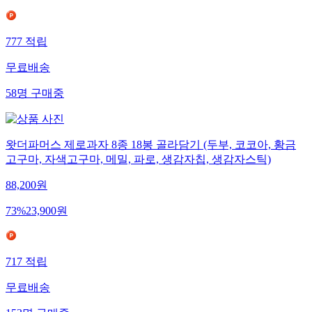
777
적립
무료배송
58
명
구매중
왓더파머스 제로과자 8종 18봉 골라담기 (두부, 코코아, 황금
고구마, 자색고구마, 메밀, 파로, 생감자칩, 생감자스틱)
88,200
원
73
%
23,900
원
717
적립
무료배송