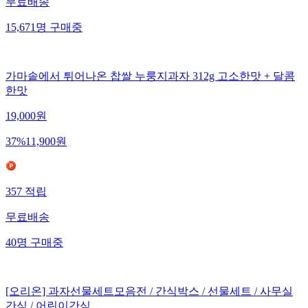
무료배송
15,671
명
구매중
가마솥에서 튀어나온 찹쌀 누룽지과자 312g 고소한맛 + 달콤
한맛
19,000
원
37
%
11,900
원
357
적립
무료배송
40
명
구매중
[오리온] 과자선물세트모음전 / 간식박스 / 선물세트 / 사무실