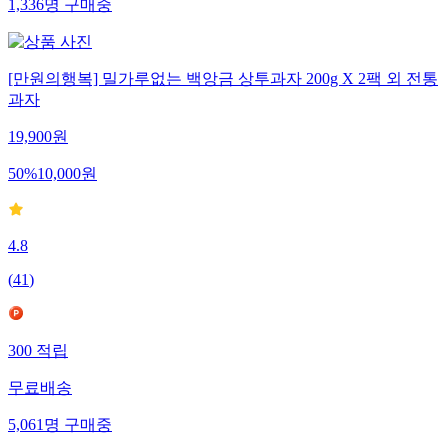
1,336
명
구매중
[만원의행복] 밀가루없는 백앙금 상투과자 200g X 2팩 외 전통
과자
19,900
원
50
%
10,000
원
4.8
(
41
)
300
적립
무료배송
5,061
명
구매중