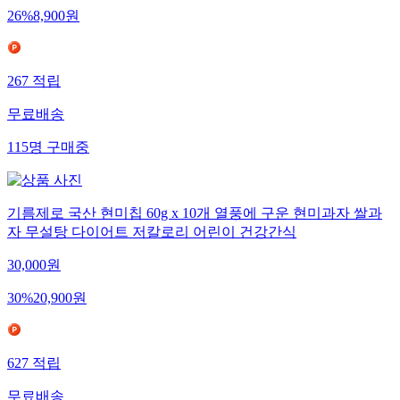
26
%
8,900
원
267
적립
무료배송
115
명
구매중
기름제로 국산 현미칩 60g x 10개 열풍에 구운 현미과자 쌀과
자 무설탕 다이어트 저칼로리 어린이 건강간식
30,000
원
30
%
20,900
원
627
적립