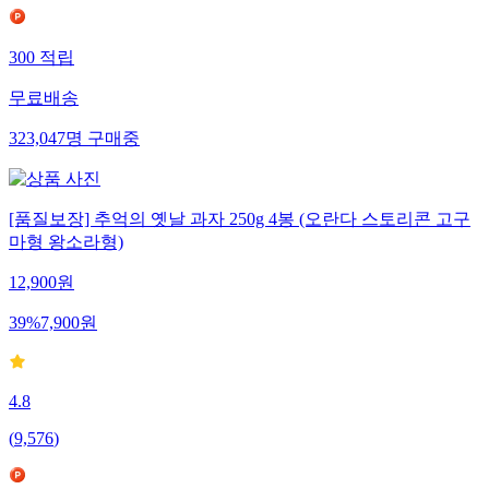
300
적립
무료배송
323,047
명
구매중
[품질보장] 추억의 옛날 과자 250g 4봉 (오란다 스토리콘 고구
마형 왕소라형)
12,900
원
39
%
7,900
원
4.8
(
9,576
)