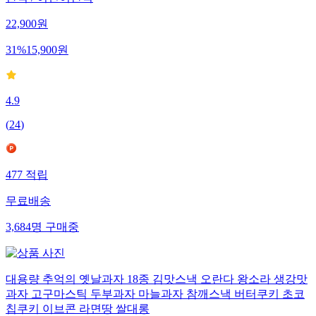
간식 / 어린이간식
22,900
원
31
%
15,900
원
4.9
(
24
)
477
적립
무료배송
3,684
명
구매중
대용량 추억의 옛날과자 18종 김맛스낵 오란다 왕소라 생강맛
과자 고구마스틱 두부과자 마늘과자 참깨스낵 버터쿠키 초코