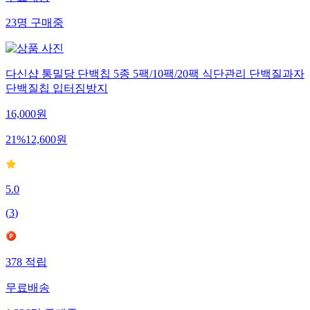
무료배송
23
명
구매중
다신샵 통밀당 단백칩 5종 5팩/10팩/20팩 식단관리 단백질과자
단백질칩 입터짐방지
16,000
원
21
%
12,600
원
5.0
(
3
)
378
적립
무료배송