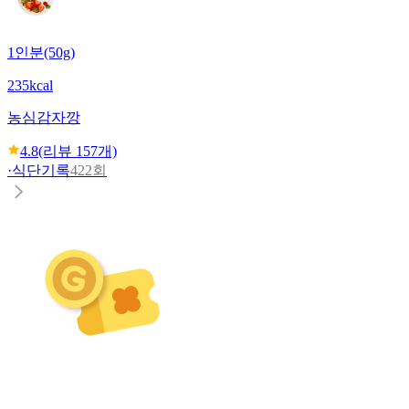
1인분(50g)
235kcal
농심
감자깡
4.8
(리뷰
157
개)
·
식단기록
422회