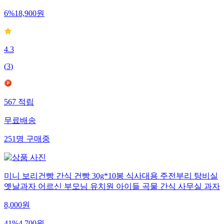
20,000
원
6
%
18,900
원
4.3
(
3
)
567
적립
무료배송
251
명
구매중
미니 보리건빵 간식 건빵 30g*10봉 식사대용 주전부리 탕비실
옛날과자 어르신 부모님 유치원 아이들 곡물 간식 사무실 과자
8,000
원