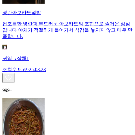
명란아보카도덮밥
짭조름한 명란과 부드러운 아보카도의 조합으로 즐거운 점심
입니다 야채가 적절하게 들어가서 식감을 놓치지 않고 매우 만
족합니다.
귀염그잡채1
조회수
9.5만
25.08.28
999+