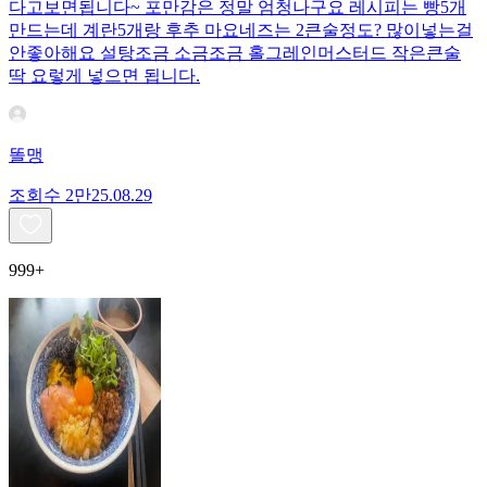
다고보면됩니다~ 포만감은 정말 엄청나구요 레시피는 빵5개
만드는데 계란5개랑 후추 마요네즈는 2큰술정도? 많이넣는걸
안좋아해요 설탕조금 소금조금 홀그레인머스터드 작은큰술
딱 요렇게 넣으면 됩니다.
똘맹
조회수
2만
25.08.29
999+