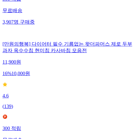
무료배송
3,907
명
구매중
[만원의행복] 다이어터 필수 기름없는 왓더파머스 제로 두부
과자 옥수수칩 현미칩 카사바칩 모음전
11,900
원
16
%
10,000
원
4.6
(
139
)
300
적립