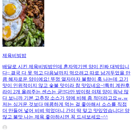
제육비빔밥
배달로 시킨 제육비빔밥인데 혼자먹기엔 양이 진짜 대박입니
다;; 결국 다 못 먹고 다음날까지 먹으려고 따로 남겨두었을 만
큼 혜자로운 양이에요! 뚜껑 열자마자 불향이 훅 나는데 고기
맛이 인위적이지 않고 숯불 맛이라 참 맛있네요~!특히 계란후
라이 2개 올려주는 센스는 굳!! ​다만 밥이랑 야채 양이 워낙 많
다 보니까 기본 고추장 소스가 양에 비해 좀 적더라고요ㅠ.ㅠ
저는 싱거운 것보다 매콤하게 먹는 걸 좋아해서 소스를 직접
더 만들어 넣어 비벼 먹었더니 간이 딱 맞고 맛있었습니다! 양
많고 불맛 나는 제육 좋아하시면 꼭 드셔보세요~^^