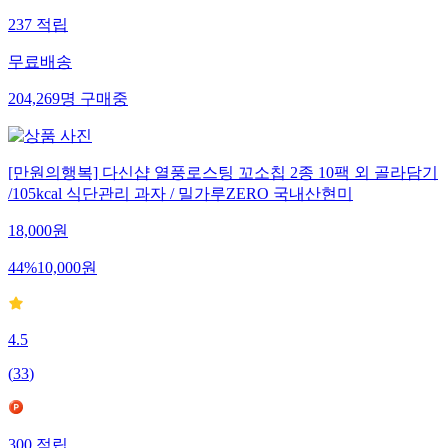
237
적립
무료배송
204,269
명
구매중
[만원의행복] 다신샵 열풍로스팅 꼬소칩 2종 10팩 외 골라담기
/105kcal 식단관리 과자 / 밀가루ZERO 국내산현미
18,000
원
44
%
10,000
원
4.5
(
33
)
300
적립