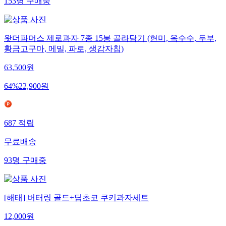
153
명
구매중
왓더파머스 제로과자 7종 15봉 골라담기 (현미, 옥수수, 두부,
황금고구마, 메밀, 파로, 생감자칩)
63,500
원
64
%
22,900
원
687
적립
무료배송
93
명
구매중
[해태] 버터링 골드+딥초코 쿠키과자세트
12,000
원