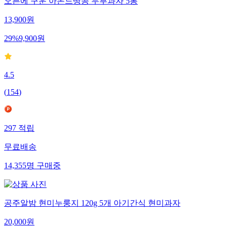
오븐에 구운 아몬드땅콩 두부과자 5봉
13,900
원
29
%
9,900
원
4.5
(
154
)
297
적립
무료배송
14,355
명
구매중
공주알밤 현미누룽지 120g 5개 아기간식 현미과자