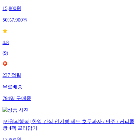
칩쿠키 이브콘 라면땅 쌀대롱
15,800
원
50
%
7,900
원
4.8
(
9
)
237
적립
무료배송
794
명
구매중
[만원의행복] 한입 간식 인기빵 세트 호두과자 / 만쥬 / 커피콩
빵 4팩 골라담기