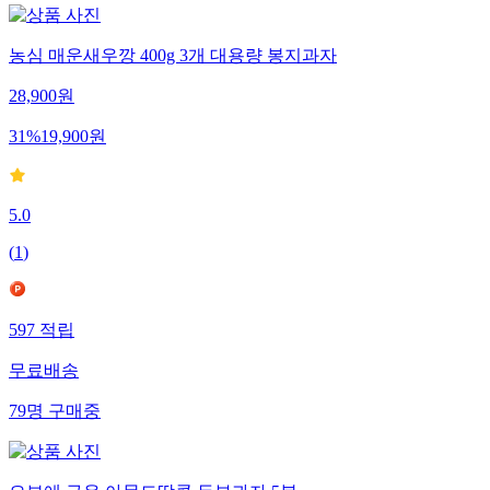
농심 매운새우깡 400g 3개 대용량 봉지과자
28,900
원
31
%
19,900
원
5.0
(
1
)
597
적립
무료배송
79
명
구매중