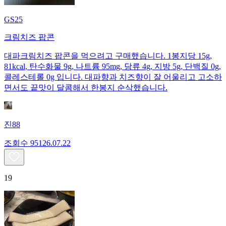
GS25
크림치즈 팝콘
대파크림치즈 팝콘을 먹으려고 구매했습니다. 1봉지당 15g,
81kcal, 탄수화물 9g, 나트륨 95mg, 당류 4g, 지방 5g, 단백질 0g,
콜레스테롤 0g 입니다. 대파향과 치즈향이 잘 어울리고 고소하
면서도 끝맛이 달콤해서 한봉지 순삭했습니다.
진88
조회수
951
26.07.22
19