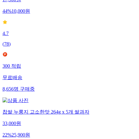
17,900
원
44
%
10,000
원
4.7
(
78
)
300
적립
무료배송
8,656
명
구매중
찹쌀 누룽지 고소한맛 264g x 5개 쌀과자
33,000
원
22
%
25,900
원