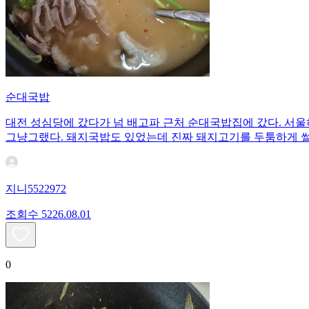
순대국밥
대전 성심당에 갔다가 넘 배고파 근처 순대국밥집에 갔다. 서울
그냥그랬다. 돼지국밥도 있었는데 진짜 돼지고기를 두툼하게 썰
지니5522972
조회수
52
26.08.01
0