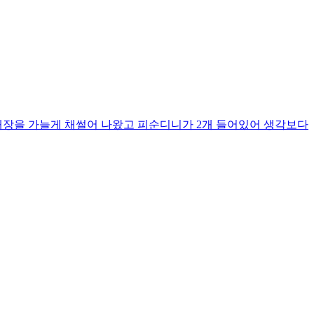
 내장을 가늘게 채썰어 나왔고 피순디니가 2개 들어있어 생각보다