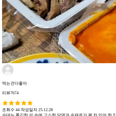
먹는건다좋아
리뷰7674
조회수 44
작성일자 25.12.28
순대는 쫄깃한 피 속에 고소한 당면과 속재료가 꽉 차 있어 한