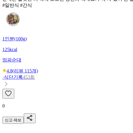
#일반식 #간식
1인분(100g)
125kcal
엉파
순대
4.8
(리뷰
115
개)
·
식단기록
453회
0
신고·제보