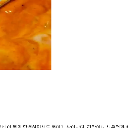
 입 베어 물면 담백하면서도 풍미가 살아난다. 간장이나 새우젓과 