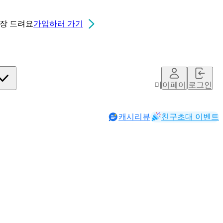
0장
드려요
가입하러 가기
마이페이지
로그인
캐시리뷰
친구초대 이벤트