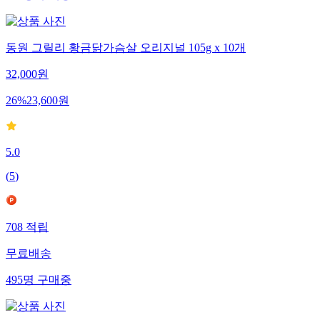
동원 그릴리 황금닭가슴살 오리지널 105g x 10개
32,000
원
26
%
23,600
원
5.0
(
5
)
708
적립
무료배송
495
명
구매중