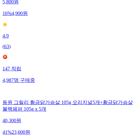
5,800
원
16
%
4,900
원
4.9
(
63
)
147
적립
4,987
명
구매중
동원 그릴리 황금닭가슴살 105g 오리지널5개+황금닭가슴살
블랙페퍼 105g x 5개
40,300
원
41
%
23,600
원