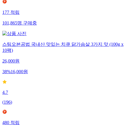
177
적립
101,865
명
구매중
스팀오븐공법 국내산 맛있는 치큐 닭가슴살 3가지 맛 (100g x
10팩)
26,000
원
38
%
16,000
원
4.7
(
196
)
480
적립