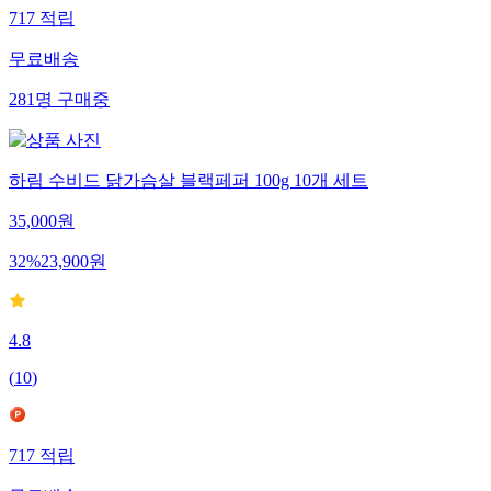
717
적립
무료배송
281
명
구매중
하림 수비드 닭가슴살 블랙페퍼 100g 10개 세트
35,000
원
32
%
23,900
원
4.8
(
10
)
717
적립