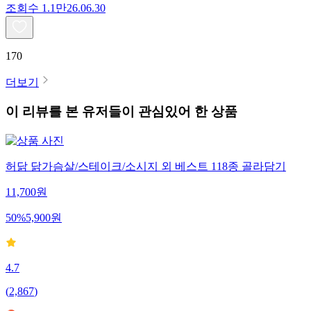
조회수
1.1만
26.06.30
170
더보기
이 리뷰를 본 유저들이 관심있어 한 상품
허닭 닭가슴살/스테이크/소시지 외 베스트 118종 골라담기
11,700
원
50
%
5,900
원
4.7
(
2,867
)