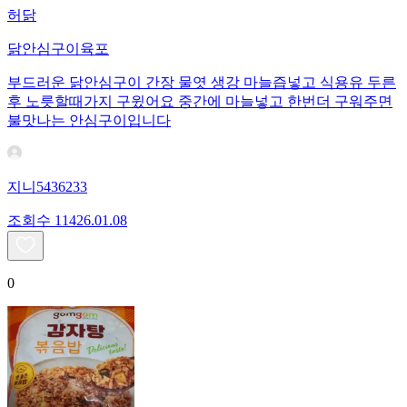
허닭
닭안심구이육포
부드러운 닭안심구이 간장 물엿 생강 마늘즙넣고 식용유 두른
후 노릇할때가지 구윘어요 중간에 마늘넣고 한번더 구워주면
불맛나는 안심구이입니다
지니5436233
조회수
114
26.01.08
0