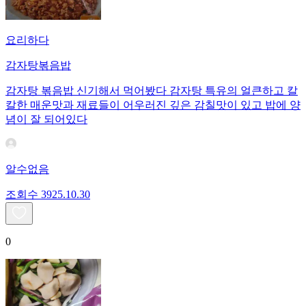
요리하다
감자탕볶음밥
감자탕 볶음밥 신기해서 먹어봤다 감자탕 특유의 얼큰하고 칼
칼한 매운맛과 재료들이 어우러진 깊은 감칠맛이 있고 밥에 양
념이 잘 되어있다
알수없음
조회수
39
25.10.30
0