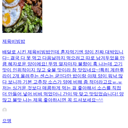
제육비빔밥
배달로 시킨 제육비빔밥인데 혼자먹기엔 양이 진짜 대박입니
다;; 결국 다 못 먹고 다음날까지 먹으려고 따로 남겨두었을 만
큼 혜자로운 양이에요! 뚜껑 열자마자 불향이 훅 나는데 고기
맛이 인위적이지 않고 숯불 맛이라 참 맛있네요~!특히 계란후
라이 2개 올려주는 센스는 굳!! ​다만 밥이랑 야채 양이 워낙 많
다 보니까 기본 고추장 소스가 양에 비해 좀 적더라고요ㅠ.ㅠ
저는 싱거운 것보다 매콤하게 먹는 걸 좋아해서 소스를 직접
더 만들어 넣어 비벼 먹었더니 간이 딱 맞고 맛있었습니다! 양
많고 불맛 나는 제육 좋아하시면 꼭 드셔보세요~^^
으앵