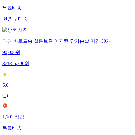
무료배송
34
명
구매중
아침 바로드숑 실온보관 이지컷 닭가슴살 저염 30개
90,000
원
37
%
56,700
원
5.0
(
1
)
1,701
적립
무료배송