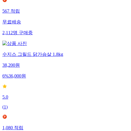
567
적립
무료배송
2,112
명
구매중
수지스 그릴드 닭가슴살 1.8kg
38,200
원
6
%
36,000
원
5.0
(
1
)
1,080
적립