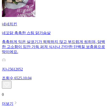
네네치킨
네꼬닭 촉촉한 스팀 닭가슴살
촉촉하게 익은 살코기가 퍽퍽하지 않고 부드럽게 씹히며, 담백
한 고소함이 입안 가득 퍼져 식사나 간단한 단백질 보충용으로
딱이에요.
지니5612052
조회수
65
25.10.04
0
더보기