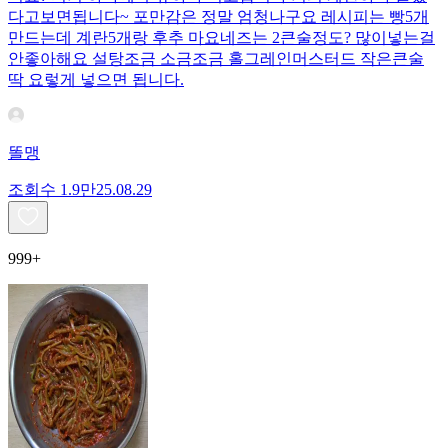
다고보면됩니다~ 포만감은 정말 엄청나구요 레시피는 빵5개
만드는데 계란5개랑 후추 마요네즈는 2큰술정도? 많이넣는걸
안좋아해요 설탕조금 소금조금 홀그레인머스터드 작은큰술
딱 요렇게 넣으면 됩니다.
똘맹
조회수
1.9만
25.08.29
999+