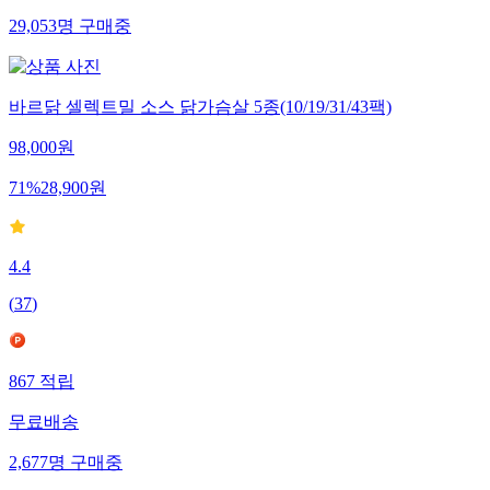
29,053
명
구매중
바르닭 셀렉트밀 소스 닭가슴살 5종(10/19/31/43팩)
98,000
원
71
%
28,900
원
4.4
(
37
)
867
적립
무료배송
2,677
명
구매중