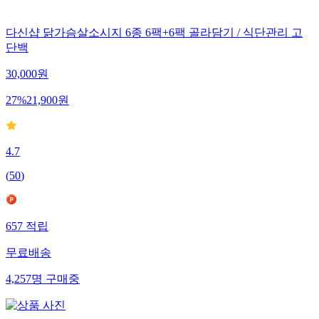
다신샵 닭가슴살소시지 6종 6팩+6팩 골라담기 / 식단관리 고
단백
30,000
원
27
%
21,900
원
4.7
(
50
)
657
적립
무료배송
4,257
명
구매중