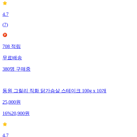
4.7
(
7
)
708
적립
무료배송
380
명
구매중
동원 그릴리 직화 닭가슴살 스테이크 100g x 10개
25,000
원
16
%
20,900
원
4.7