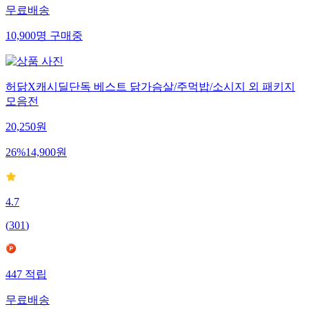
무료배송
10,900
명
구매중
허닭X캐시딜단독 베스트 닭가슴살/주먹밥/소시지 외 패키지
모음전
20,250
원
26
%
14,900
원
4.7
(
301
)
447
적립
무료배송