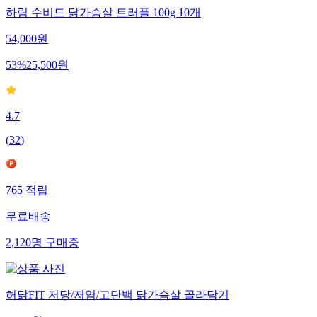
하림 수비드 닭가슴살 트러플 100g 10개
54,000
원
53
%
25,500
원
4.7
(
32
)
765
적립
무료배송
2,120
명
구매중
허닭FIT 저당/저염/고단백 닭가슴살 골라담기