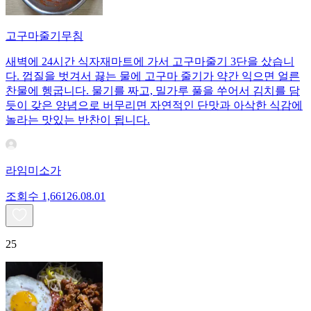
고구마줄기무침
새벽에 24시간 식자재마트에 가서 고구마줄기 3단을 샀습니
다. 껍질을 벗겨서 끓는 물에 고구마 줄기가 약간 익으면 얼른
찬물에 헹굽니다. 물기를 짜고, 밀가루 풀을 쑤어서 김치를 담
듯이 갖은 양념으로 버무리면 자연적인 단맛과 아삭한 식감에
놀라는 맛있는 반찬이 됩니다.
라임미소가
조회수
1,661
26.08.01
25