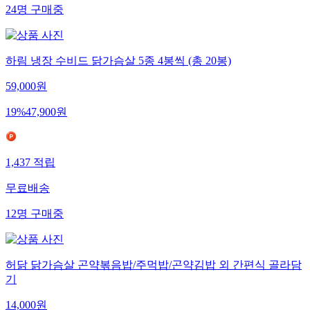
24
명
구매중
하림 냉장 수비드 닭가슴살 5종 4봉씩 (총 20봉)
59,000
원
19
%
47,900
원
1,437
적립
무료배송
12
명
구매중
허닭 닭가슴살 곤약볶음밥/주먹밥/곤약김밥 외 간편식 골라담
기
14,000
원