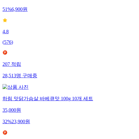
51
%
6,900
원
4.8
(
576
)
207
적립
28,513
명
구매중
하림 맛닭가슴살 바베큐맛 100g 10개 세트
35,000
원
32
%
23,900
원