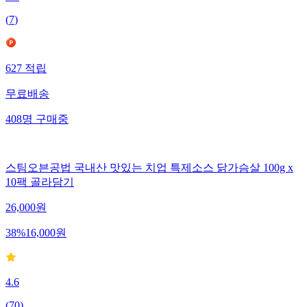
(
7
)
627
적립
무료배송
408
명
구매중
스팀오븐공법 국내산 맛있는 치업 특제소스 닭가슴살 100g x
10팩 골라담기
26,000
원
38
%
16,000
원
4.6