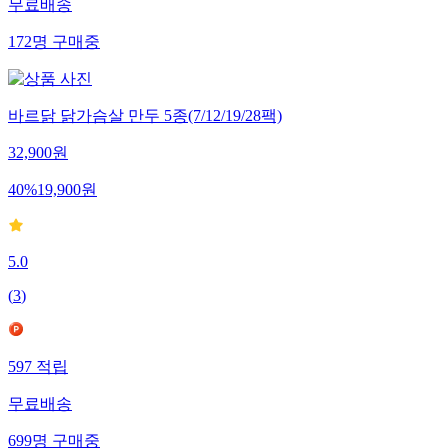
무료배송
172
명
구매중
바르닭 닭가슴살 만두 5종(7/12/19/28팩)
32,900
원
40
%
19,900
원
5.0
(
3
)
597
적립
무료배송
699
명
구매중