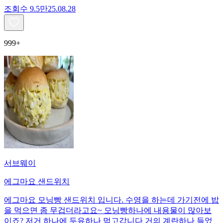
조회수
9.5만
25.08.28
999+
서브웨이
에그마요 샌드위치
에그마요 모닝빵 샌드위치 입니다. 수영을 하는데 가기전에 밥
을 먹으면 좀 무겁더라고요~ 모닝빵하나에 내용물이 많아보
이죠? 저거 하나에 두유하나 먹고갑니다 거의 계란하나 들었