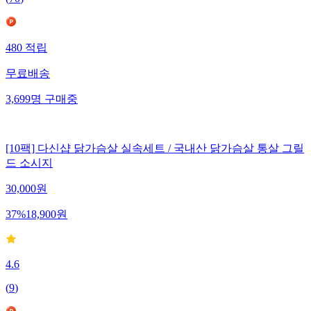
(
70
)
480
적립
무료배송
3,699
명
구매중
[10팩] 다신샵 닭가슴살 실속세트 / 국내산 닭가슴살 통살 그릴
드 소시지
30,000
원
37
%
18,900
원
4.6
(
9
)