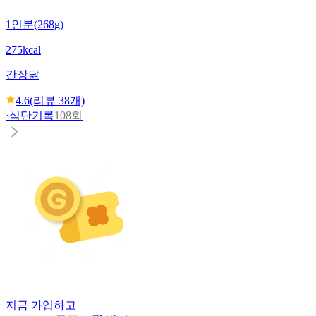
1인분(268g)
275kcal
간장닭
4.6
(리뷰
38
개)
·
식단기록
108회
지금 가입하고